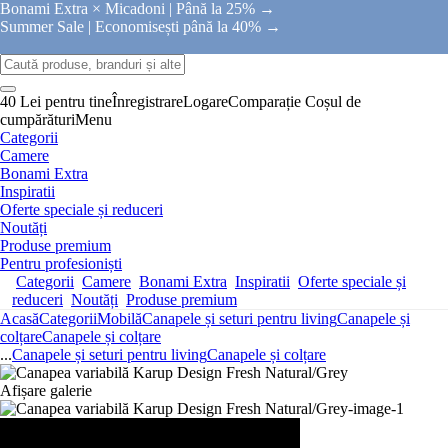
Bonami Extra × Micadoni |
Până la 25% →
Summer Sale |
Economisești până la 40% →
40 Lei pentru tine
Înregistrare
Logare
Comparație
Coșul de
cumpărături
Menu
Categorii
Camere
Bonami Extra
Inspiratii
Oferte speciale și reduceri
Noutăți
Produse premium
Pentru profesioniști
Categorii
Camere
Bonami Extra
Inspiratii
Oferte speciale și
reduceri
Noutăți
Produse premium
Acasă
Categorii
Mobilă
Canapele și seturi pentru living
Canapele și
colțare
Canapele și colțare
...
Canapele și seturi pentru living
Canapele și colțare
Afișare galerie