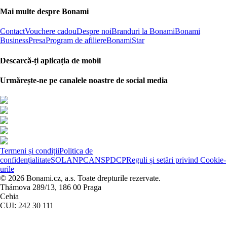
Mai multe despre Bonami
Contact
Vouchere cadou
Despre noi
Branduri la Bonami
Bonami
Business
Presa
Program de afiliere
BonamiStar
Descarcă-ți aplicația de mobil
Urmărește-ne pe canalele noastre de social media
Termeni și condiții
Politica de
confidențialitate
SOL
ANPC
ANSPDCP
Reguli și setări privind Cookie-
urile
© 2026 Bonami.cz, a.s. Toate drepturile rezervate.
Thámova 289/13, 186 00 Praga
Cehia
CUI: 242 30 111