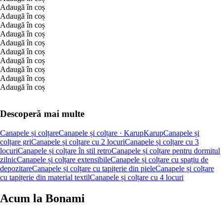
Adaugă în coș
Adaugă în coș
Adaugă în coș
Adaugă în coș
Adaugă în coș
Adaugă în coș
Adaugă în coș
Adaugă în coș
Adaugă în coș
Adaugă în coș
Descoperă mai multe
Canapele și colțare
Canapele și colțare · Karup
Karup
Canapele și
colțare gri
Canapele și colțare cu 2 locuri
Canapele și colțare cu 3
locuri
Canapele și colțare în stil retro
Canapele și colțare pentru dormitul
zilnic
Canapele și colțare extensibile
Canapele și colțare cu spațiu de
depozitare
Canapele și colțare cu tapițerie din piele
Canapele și colțare
cu tapițerie din material textil
Canapele și colțare cu 4 locuri
Acum la Bonami