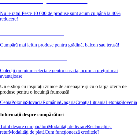
Summer Sale până la -40 %
Nu le rata! Peste 10 000 de produse sunt acum cu până la 40%
reducere!
Grădină la reducere
Cumpără mai ieftin produse pentru grădină, balcon sau terasă!
Premium la reducere
Colecții premium selectate pentru casa ta, acum la prețuri mai
avantajoase
Un e-shop cu inspirații zilnice de amenajare și cu o largă ofertă de
produse pentru o locuință frumoasă!
Cehia
Polonia
Slovacia
România
Ungaria
Croația
Lituania
Letonia
Slovenia
Informații despre cumpărături
Totul despre cumpărături
Modalități de livrare
Reclamații și
retur
Modalități de plată
Cum funcționează creditele?