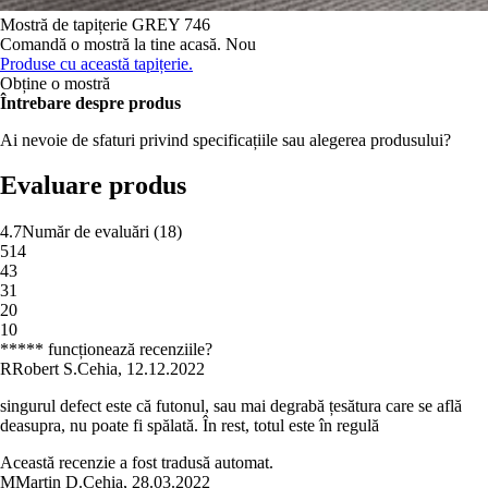
Mostră de tapițerie
GREY 746
Comandă o mostră la tine acasă.
Nou
Produse cu această tapițerie.
Obține o mostră
Întrebare despre produs
Ai nevoie de sfaturi privind specificațiile sau alegerea produsului?
Evaluare produs
4.7
Număr de evaluări
(
18
)
5
14
4
3
3
1
2
0
1
0
***** funcționează recenziile?
R
Robert S.
Cehia
,
12.12.2022
singurul defect este că futonul, sau mai degrabă țesătura care se află
deasupra, nu poate fi spălată. În rest, totul este în regulă
Această recenzie a fost tradusă automat.
M
Martin D.
Cehia
,
28.03.2022