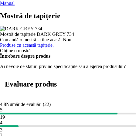
Manual
Mostră de tapițerie
Mostră de tapițerie
DARK GREY 734
Comandă o mostră la tine acasă.
Nou
Produse cu această tapițerie.
Obține o mostră
Întrebare despre produs
Ai nevoie de sfaturi privind specificațiile sau alegerea produsului?
Evaluare produs
4.8
Număr de evaluări
(
22
)
5
19
4
3
3