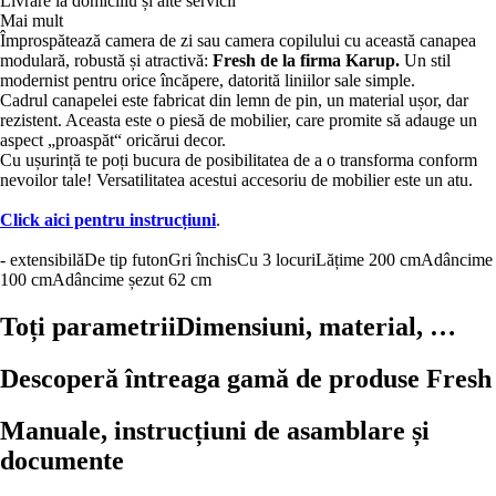
Livrare la domiciliu și alte servicii
Mai mult
Împrospătează camera de zi sau camera copilului cu această canapea
modulară, robustă și atractivă:
Fresh de la firma Karup.
Un stil
modernist pentru orice încăpere, datorită liniilor sale simple.
Cadrul canapelei este fabricat din lemn de pin, un material ușor, dar
rezistent. Aceasta este o piesă de mobilier, care promite să adauge un
aspect „proaspăt“ oricărui decor.
Cu ușurință te poți bucura de posibilitatea de a o transforma conform
nevoilor tale! Versatilitatea acestui accesoriu de mobilier este un atu.
Click aici pentru instrucțiuni
.
- extensibilă
De tip futon
Gri închis
Cu 3 locuri
Lățime 200 cm
Adâncime
100 cm
Adâncime șezut 62 cm
Toți parametrii
Dimensiuni, material, …
Descoperă întreaga gamă de produse Fresh
Manuale, instrucțiuni de asamblare și
documente