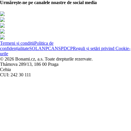
Urmărește-ne pe canalele noastre de social media
Termeni și condiții
Politica de
confidențialitate
SOL
ANPC
ANSPDCP
Reguli și setări privind Cookie-
urile
© 2026 Bonami.cz, a.s. Toate drepturile rezervate.
Thámova 289/13, 186 00 Praga
Cehia
CUI: 242 30 111