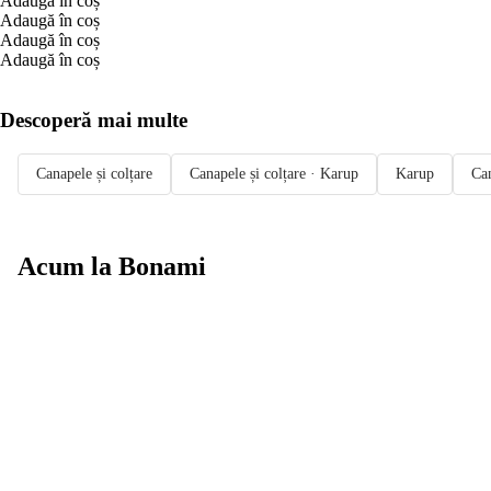
Adaugă în coș
Adaugă în coș
Adaugă în coș
Adaugă în coș
Descoperă mai multe
Canapele și colțare
Canapele și colțare · Karup
Karup
Can
Acum la Bonami
Summer Sale
până la -40 %