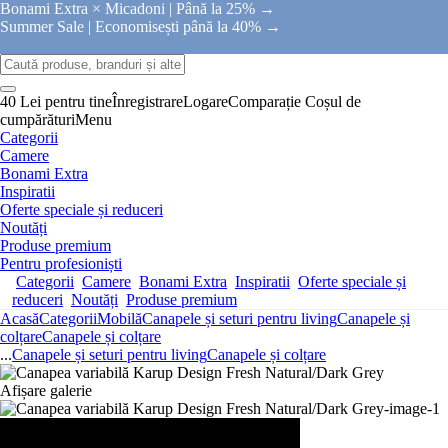
Bonami Extra × Micadoni |
Până la 25% →
Summer Sale |
Economisești până la 40% →
40 Lei pentru tine
Înregistrare
Logare
Comparație
Coșul de
cumpărături
Menu
Categorii
Camere
Bonami Extra
Inspiratii
Oferte speciale și reduceri
Noutăți
Produse premium
Pentru profesioniști
Categorii
Camere
Bonami Extra
Inspiratii
Oferte speciale și
reduceri
Noutăți
Produse premium
Acasă
Categorii
Mobilă
Canapele și seturi pentru living
Canapele și
colțare
Canapele și colțare
...
Canapele și seturi pentru living
Canapele și colțare
Afișare galerie