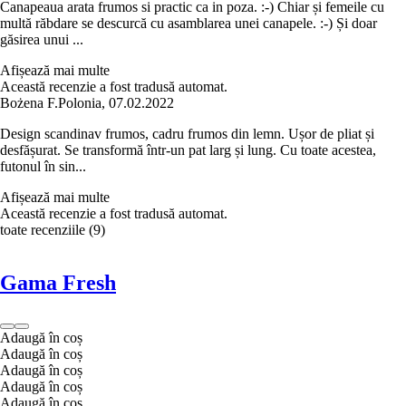
Canapeaua arata frumos si practic ca in poza. :-) Chiar și femeile cu
multă răbdare se descurcă cu asamblarea unei canapele. :-) Și doar
găsirea unui ...
Afișează mai multe
Această recenzie a fost tradusă automat.
Bożena F.
Polonia
,
07.02.2022
Design scandinav frumos, cadru frumos din lemn. Ușor de pliat și
desfășurat. Se transformă într-un pat larg și lung. Cu toate acestea,
futonul în sin...
Afișează mai multe
Această recenzie a fost tradusă automat.
toate recenziile
(
9
)
Gama Fresh
Adaugă în coș
Adaugă în coș
Adaugă în coș
Adaugă în coș
Adaugă în coș