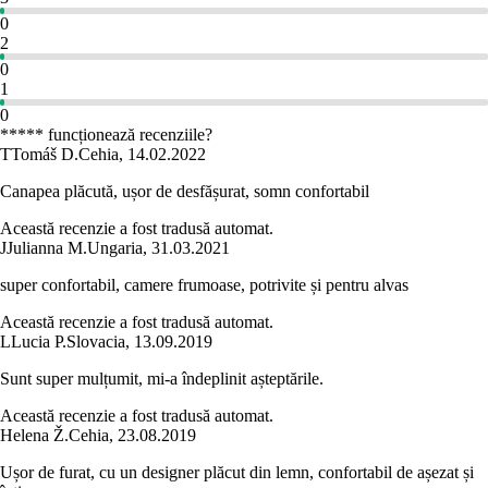
0
2
0
1
0
***** funcționează recenziile?
T
Tomáš D.
Cehia
,
14.02.2022
Canapea plăcută, ușor de desfășurat, somn confortabil
Această recenzie a fost tradusă automat.
J
Julianna M.
Ungaria
,
31.03.2021
super confortabil, camere frumoase, potrivite și pentru alvas
Această recenzie a fost tradusă automat.
L
Lucia P.
Slovacia
,
13.09.2019
Sunt super mulțumit, mi-a îndeplinit așteptările.
Această recenzie a fost tradusă automat.
Helena Ž.
Cehia
,
23.08.2019
Ușor de furat, cu un designer plăcut din lemn, confortabil de așezat și