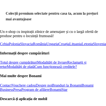
Colecții premium selectate pentru casa ta, acum la prețuri
mai avantajoase
Un e-shop cu inspirații zilnice de amenajare și cu o largă ofertă de
produse pentru o locuință frumoasă!
Cehia
Polonia
Slovacia
România
Ungaria
Croația
Lituania
Letonia
Slovenia
Informații despre cumpărături
Totul despre cumpărături
Modalități de livrare
Reclamații și
retur
Modalități de plată
Cum funcționează creditele?
Mai multe despre Bonami
Contact
Vouchere cadou
Despre noi
Branduri la Bonami
Bonami
Business
Presa
Program de afiliere
BonamiStar
Descarcă-ți aplicația de mobil