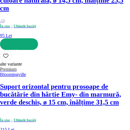
culoare naturală, ø 14,5 cm, înălțime 25,5
cm
(
3
)
În stoc
Ultimele bucăți
95 Lei
ADAUGĂ ÎN COȘ
alte variante
Premium
Bloomingville
Suport orizontal pentru prosoape de
bucătărie din hârtie Emy
- din marmură,
verde deschis, ø 15 cm, înălțime 31,5 cm
În stoc
Ultimele bucăți
215 Lei