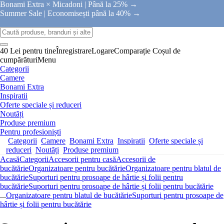
Bonami Extra × Micadoni |
Până la 25% →
Summer Sale |
Economisești până la 40% →
40 Lei pentru tine
Înregistrare
Logare
Comparație
Coșul de
cumpărături
Menu
Categorii
Camere
Bonami Extra
Inspiratii
Oferte speciale și reduceri
Noutăți
Produse premium
Pentru profesioniști
Categorii
Camere
Bonami Extra
Inspiratii
Oferte speciale și
reduceri
Noutăți
Produse premium
Acasă
Categorii
Accesorii pentru casă
Accesorii de
bucătărie
Organizatoare pentru bucătărie
Organizatoare pentru blatul de
bucătărie
Suporturi pentru prosoape de hârtie și folii pentru
bucătărie
Suporturi pentru prosoape de hârtie și folii pentru bucătărie
...
Organizatoare pentru blatul de bucătărie
Suporturi pentru prosoape de
hârtie și folii pentru bucătărie