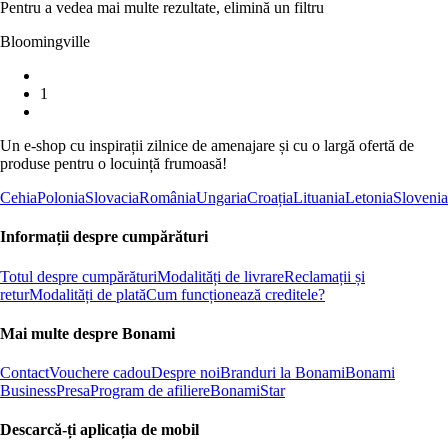
Pentru a vedea mai multe rezultate, elimină un filtru
Bloomingville
1
Un e-shop cu inspirații zilnice de amenajare și cu o largă ofertă de
produse pentru o locuință frumoasă!
Cehia
Polonia
Slovacia
România
Ungaria
Croația
Lituania
Letonia
Slovenia
Informații despre cumpărături
Totul despre cumpărături
Modalități de livrare
Reclamații și
retur
Modalități de plată
Cum funcționează creditele?
Mai multe despre Bonami
Contact
Vouchere cadou
Despre noi
Branduri la Bonami
Bonami
Business
Presa
Program de afiliere
BonamiStar
Descarcă-ți aplicația de mobil