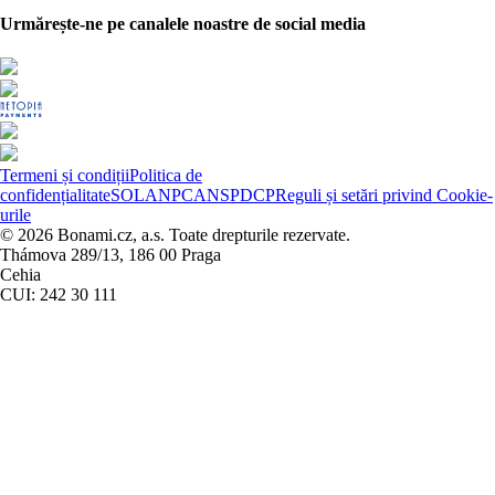
Urmărește-ne pe canalele noastre de social media
Termeni și condiții
Politica de
confidențialitate
SOL
ANPC
ANSPDCP
Reguli și setări privind Cookie-
urile
© 2026 Bonami.cz, a.s. Toate drepturile rezervate.
Thámova 289/13, 186 00 Praga
Cehia
CUI: 242 30 111