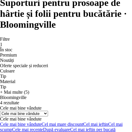
Suporturi pentru prosoape de
hârtie și folii pentru bucătărie ·
Bloomingville
Filtre
1
În stoc
Premium
Noutăți
Oferte speciale și reduceri
Culoare
Tip
Material
Tip
+ Mai multe (5)
Bloomingville
4 rezultate
Cele mai bine vândute
Cele mai bine vândute
Cele mai bine vândute
Cel mai mare discount
Cel mai ieftin
Cel mai
scump
Cele mai recente
După evaluare
Cel mai ieftin per bucată