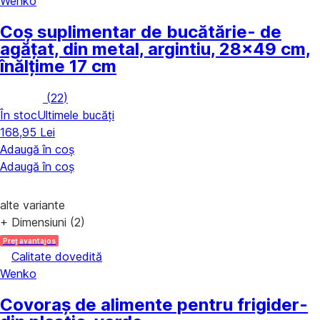
Wenko
Coș suplimentar de bucătărie
- de
agățat, din metal, argintiu, 28x49 cm,
înălțime 17 cm
(
22
)
În stoc
Ultimele bucăți
168,95 Lei
Adaugă în coș
Adaugă în coș
alte variante
+ Dimensiuni (2)
Preț avantajos
Calitate dovedită
Wenko
Covoraș de alimente pentru frigider
-