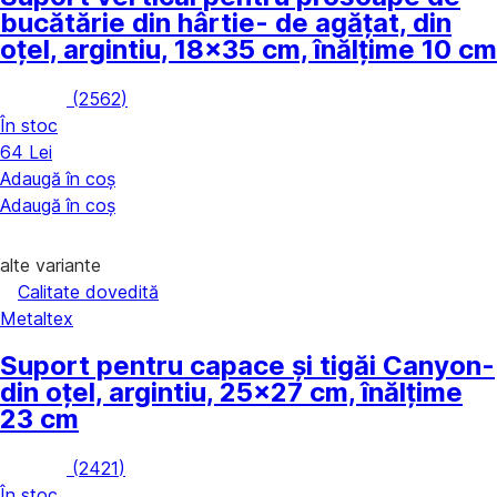
bucătărie din hârtie
- de agățat, din
oțel, argintiu, 18x35 cm, înălțime 10 cm
(
2562
)
În stoc
64 Lei
Adaugă în coș
Adaugă în coș
alte variante
Calitate dovedită
Metaltex
Suport pentru capace și tigăi Canyon
-
din oțel, argintiu, 25x27 cm, înălțime
23 cm
(
2421
)
În stoc