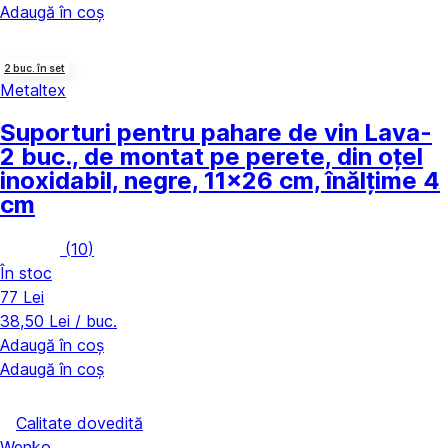
Adaugă în coș
2 buc. în set
Metaltex
Suporturi pentru pahare de vin Lava
-
2 buc., de montat pe perete, din oțel
inoxidabil, negre, 11x26 cm, înălțime 4
cm
(
10
)
În stoc
77 Lei
38,50 Lei / buc.
Adaugă în coș
Adaugă în coș
Calitate dovedită
Wenko