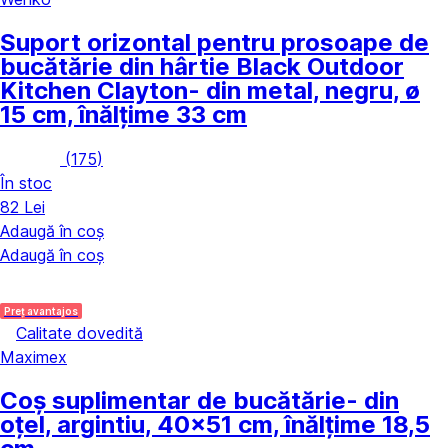
Suport orizontal pentru prosoape de
bucătărie din hârtie Black Outdoor
Kitchen Clayton
- din metal, negru, ø
15 cm, înălțime 33 cm
(
175
)
În stoc
82 Lei
Adaugă în coș
Adaugă în coș
Preț avantajos
Calitate dovedită
Maximex
Coș suplimentar de bucătărie
- din
oțel, argintiu, 40x51 cm, înălțime 18,5