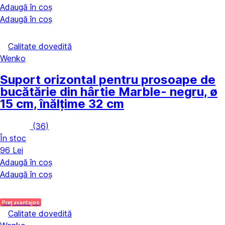
Adaugă în coș
Adaugă în coș
Calitate dovedită
Wenko
Suport orizontal pentru prosoape de
bucătărie din hârtie Marble
- negru, ø
15 cm, înălțime 32 cm
(
36
)
În stoc
96 Lei
Adaugă în coș
Adaugă în coș
Preț avantajos
Calitate dovedită