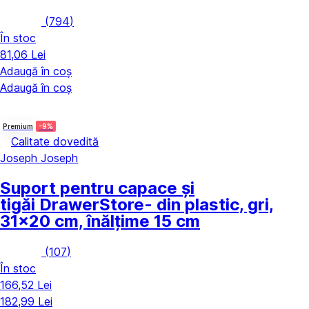
(
794
)
În stoc
81,06 Lei
Adaugă în coș
Adaugă în coș
Premium
-9%
Calitate dovedită
Joseph Joseph
Suport pentru capace și
tigăi DrawerStore
- din plastic, gri,
31x20 cm, înălțime 15 cm
(
107
)
În stoc
166,52 Lei
182,99 Lei