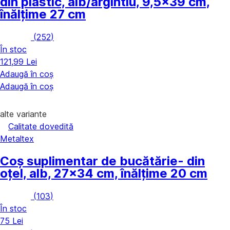
din plastic, alb/argintiu, 9,5x39 cm,
înălțime 27 cm
(
252
)
În stoc
121,99 Lei
Adaugă în coș
Adaugă în coș
alte variante
Calitate dovedită
Metaltex
Coș suplimentar de bucătărie
- din
oțel, alb, 27x34 cm, înălțime 20 cm
(
103
)
În stoc
75 Lei