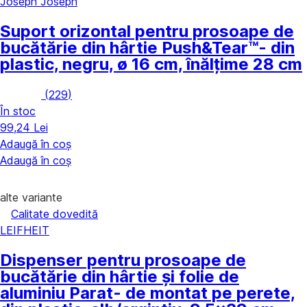
Joseph Joseph
Suport orizontal pentru prosoape de
bucătărie din hârtie Push&Tear™
- din
plastic, negru, ø 16 cm, înălțime 28 cm
(
229
)
În stoc
99,24 Lei
Adaugă în coș
Adaugă în coș
alte variante
Calitate dovedită
LEIFHEIT
Dispenser pentru prosoape de
bucătărie din hârtie și folie de
aluminiu Parat
- de montat pe perete,