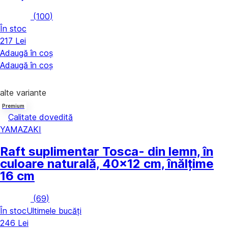
(
100
)
În stoc
217 Lei
Adaugă în coș
Adaugă în coș
alte variante
Premium
Calitate dovedită
YAMAZAKI
Raft suplimentar Tosca
- din lemn, în
culoare naturală, 40x12 cm, înălțime
16 cm
(
69
)
În stoc
Ultimele bucăți
246 Lei