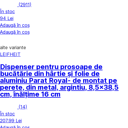
(
2911
)
În stoc
94 Lei
Adaugă în coș
Adaugă în coș
alte variante
LEIFHEIT
Dispenser pentru prosoape de
bucătărie din hârtie și folie de
aluminiu Parat Royal
- de montat pe
perete, din metal, argintiu, 8,5x38,5
cm, înălțime 16 cm
(
14
)
În stoc
207,99 Lei
Adaugă în coș