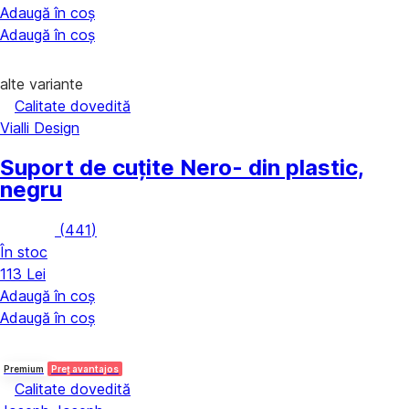
Adaugă în coș
Adaugă în coș
alte variante
Calitate dovedită
Vialli Design
Suport de cuțite Nero
- din plastic,
negru
(
441
)
În stoc
113 Lei
Adaugă în coș
Adaugă în coș
Premium
Preț avantajos
Calitate dovedită