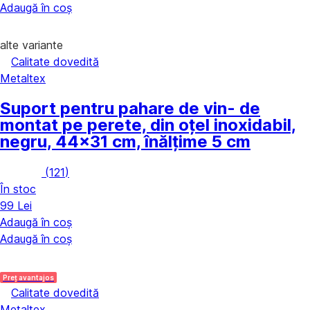
Adaugă în coș
alte variante
Calitate dovedită
Metaltex
Suport pentru pahare de vin
- de
montat pe perete, din oțel inoxidabil,
negru, 44x31 cm, înălțime 5 cm
(
121
)
În stoc
99 Lei
Adaugă în coș
Adaugă în coș
Preț avantajos
Calitate dovedită
Metaltex