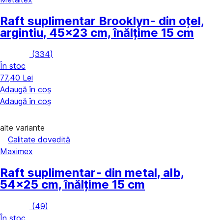
Raft suplimentar Brooklyn
- din oțel,
argintiu, 45x23 cm, înălțime 15 cm
(
334
)
În stoc
77,40 Lei
Adaugă în coș
Adaugă în coș
alte variante
Calitate dovedită
Maximex
Raft suplimentar
- din metal, alb,
54x25 cm, înălțime 15 cm
(
49
)
În stoc