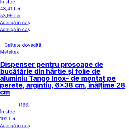
În stoc
48,41 Lei
53,99 Lei
Adaugă în coș
Adaugă în coș
Calitate dovedită
Metaltex
Dispenser pentru prosoape de
bucătărie din hârtie și folie de
aluminiu Tango Inox
- de montat pe
perete, argintiu, 6x38 cm, înălțime 28
cm
(
188
)
În stoc
192 Lei
Adaugă în coș