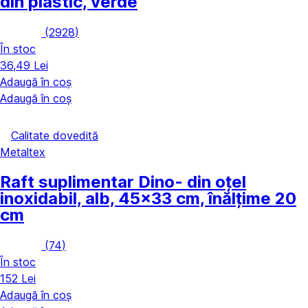
din plastic, verde
(
2928
)
În stoc
36,49 Lei
Adaugă în coș
Adaugă în coș
Calitate dovedită
Metaltex
Raft suplimentar Dino
- din oțel
inoxidabil, alb, 45x33 cm, înălțime 20
cm
(
74
)
În stoc
152 Lei
Adaugă în coș