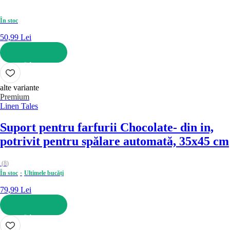
În stoc
50,99 Lei
ADAUGĂ ÎN COȘ
alte variante
Premium
Linen Tales
Suport pentru farfurii Chocolate
- din in,
potrivit pentru spălare automată, 35x45 cm
(
8
)
În stoc
Ultimele bucăți
79,99 Lei
ADAUGĂ ÎN COȘ