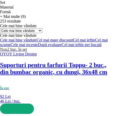
Set
Material
Formă
+ Mai multe (9)
253 rezultate
Cele mai bine vândute
Cele mai bine vândute
Cele mai bine vândute
Cel mai mare discount
Cel mai ieftin
Cel mai
scump
Cele mai recente
După evaluare
Cel mai ieftin per bucată
Nou
2 buc. în set
OYOY Living Design
Suporturi pentru farfurii Toppu
- 2 buc.,
din bumbac organic, cu dungi, 36x48 cm
În stoc
92 Lei
46 Lei / buc.
ADAUGĂ ÎN COȘ