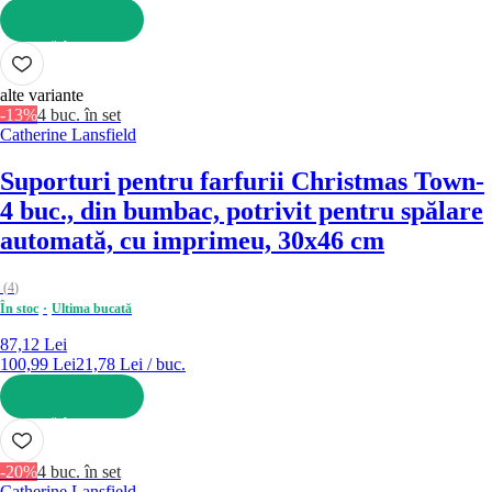
ADAUGĂ ÎN COȘ
alte variante
-13%
4 buc. în set
Catherine Lansfield
Suporturi pentru farfurii Christmas Town
-
4 buc., din bumbac, potrivit pentru spălare
automată, cu imprimeu, 30x46 cm
(
4
)
În stoc
Ultima bucată
87,12 Lei
100,99 Lei
21,78 Lei / buc.
ADAUGĂ ÎN COȘ
-20%
4 buc. în set
Catherine Lansfield