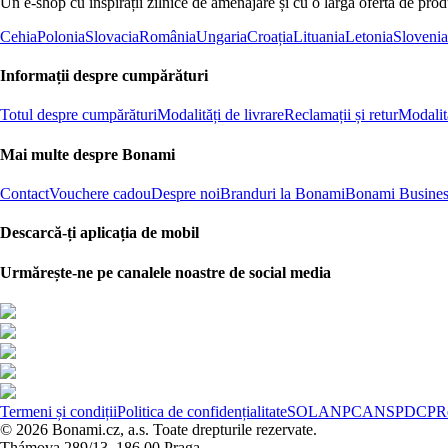
Un e-shop cu inspirații zilnice de amenajare și cu o largă ofertă de pro
Cehia
Polonia
Slovacia
România
Ungaria
Croația
Lituania
Letonia
Slovenia
Informații despre cumpărături
Totul despre cumpărături
Modalități de livrare
Reclamații și retur
Modalită
Mai multe despre Bonami
Contact
Vouchere cadou
Despre noi
Branduri la Bonami
Bonami Busines
Descarcă-ți aplicația de mobil
Urmărește-ne pe canalele noastre de social media
Termeni și condiții
Politica de confidențialitate
SOL
ANPC
ANSPDCP
R
© 2026 Bonami.cz, a.s. Toate drepturile rezervate.
Thámova 289/13, 186 00 Praga