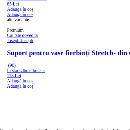
85 Lei
Adaugă în coș
Adaugă în coș
alte variante
Premium
Calitate dovedită
Joseph Joseph
Suport pentru vase fierbinți Stretch
- din
(
90
)
În stoc
Ultima bucată
118 Lei
Adaugă în coș
Adaugă în coș