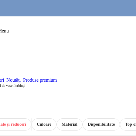
Menu
eri
Noutăți
Produse premium
 de vase fierbinți
ale și reduceri
Culoare
Material
Disponibilitate
Top o