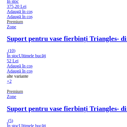
În stoc
375,20 Lei
Adaugă în coș
Adaugă în coș
Premium
Zone
Suport pentru vase fierbinți Triangles
- d
(
10
)
În stoc
Ultimele bucăți
52 Lei
Adaugă în coș
Adaugă în coș
alte variante
+2
Premium
Zone
Suport pentru vase fierbinți Triangles
- d
(
5
)
În stoc
Ultimele bucăți