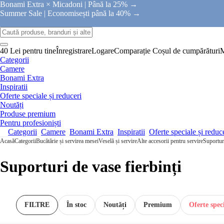
Bonami Extra × Micadoni |
Până la 25% →
Summer Sale |
Economisești până la 40% →
40 Lei pentru tine
Înregistrare
Logare
Comparație
Coșul de cumpărături
Categorii
Camere
Bonami Extra
Inspiratii
Oferte speciale și reduceri
Noutăți
Produse premium
Pentru profesioniști
Categorii
Camere
Bonami Extra
Inspiratii
Oferte speciale și reduc
Acasă
Categorii
Bucătărie și servirea mesei
Veselă și servire
Alte accesorii pentru servire
Suporturi
Suporturi de vase fierbinți
FILTRE
În stoc
Noutăți
Premium
Oferte speci