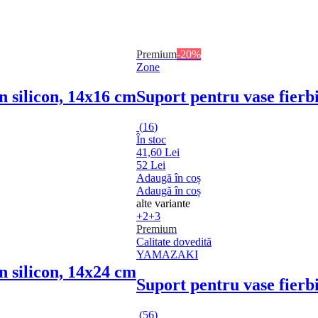
Premium
-20%
Zone
in silicon, 14x16 cm
Suport pentru vase fierb
(
16
)
În stoc
41,60 Lei
52 Lei
Adaugă în coș
Adaugă în coș
alte variante
+2
+3
Premium
Calitate dovedită
YAMAZAKI
in silicon, 14x24 cm
Suport pentru vase fierb
(
56
)