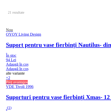
21 rezultate
Nou
OYOY Living Design
Suport pentru vase fierbinți Nautilus
- di
În stoc
94 Lei
Adaugă în coș
Adaugă în coș
alte variante
+2
Preț avantajos
VDE Tivoli 1996
Suporturi pentru vase fierbinți Xmas
- 12
(
1
)