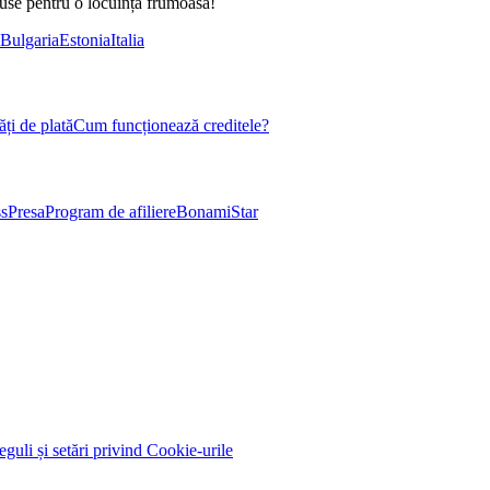
duse pentru o locuință frumoasă!
Bulgaria
Estonia
Italia
ți de plată
Cum funcționează creditele?
s
Presa
Program de afiliere
BonamiStar
eguli și setări privind Cookie-urile