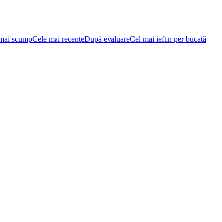
mai scump
Cele mai recente
După evaluare
Cel mai ieftin per bucată