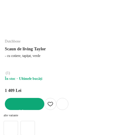
Dutchbone
Scaun de living Taylor
- cu cotiere, tapițat, verde
(
1
)
În stoc
Ultimele bucăți
1 409 Lei
ADAUGĂ ÎN COȘ
alte variante