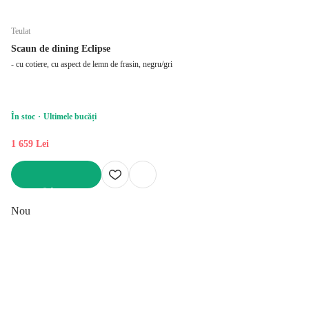
Teulat
Scaun de dining Eclipse
- cu cotiere, cu aspect de lemn de frasin, negru/gri
În stoc
Ultimele bucăți
1 659 Lei
ADAUGĂ ÎN COȘ
Nou