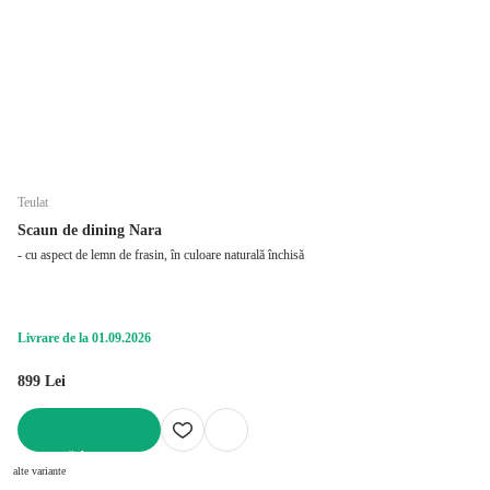
Teulat
Scaun de dining Nara
- cu aspect de lemn de frasin, în culoare naturală închisă
Livrare de la 01.09.2026
899 Lei
ADAUGĂ ÎN COȘ
alte variante