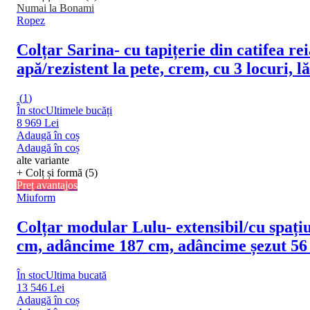
Numai la Bonami
Ropez
Colțar Sarina
- cu tapițerie din catifea re
apă/rezistent la pete, crem, cu 3 locuri
(
1
)
În stoc
Ultimele bucăți
8 969 Lei
Adaugă în coș
Adaugă în coș
alte variante
+ Colț și formă (5)
Preț avantajos
Miuform
Colțar modular Lulu
- extensibil/cu spaț
cm, adâncime 187 cm, adâncime șezut 56
În stoc
Ultima bucată
13 546 Lei
Adaugă în coș