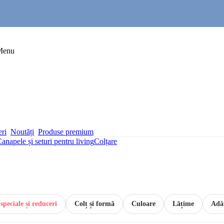
Menu
eri
Noutăți
Produse premium
anapele și seturi pentru living
Colțare
speciale și reduceri
Colț și formă
Culoare
Lățime
Adâ