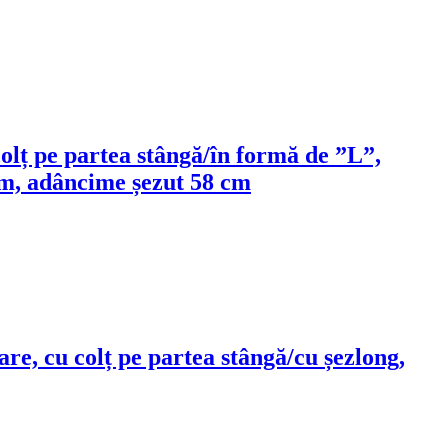
 colț pe partea stângă/în formă de ”L”,
cm, adâncime șezut 58 cm
tare, cu colț pe partea stângă/cu șezlong,