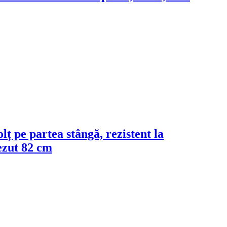
olț pe partea stângă, rezistent la
ezut 82 cm