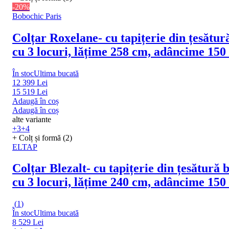
-20%
Bobochic Paris
Colțar Roxelane
- cu tapițerie din țesătur
cu 3 locuri, lățime 258 cm, adâncime 15
În stoc
Ultima bucată
12 399 Lei
15 519 Lei
Adaugă în coș
Adaugă în coș
alte variante
+3
+4
+ Colț și formă (2)
ELTAP
Colțar Blezalt
- cu tapițerie din țesătură 
cu 3 locuri, lățime 240 cm, adâncime 15
(
1
)
În stoc
Ultima bucată
8 529 Lei