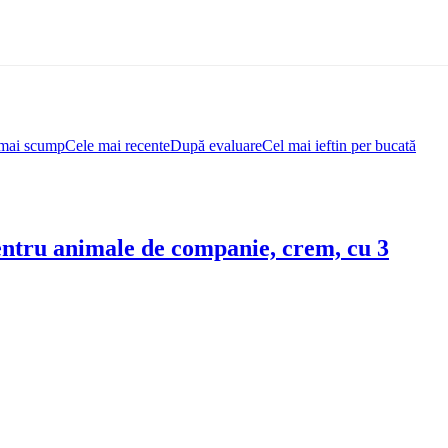
mai scump
Cele mai recente
După evaluare
Cel mai ieftin per bucată
 pentru animale de companie, crem, cu 3