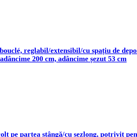
 bouclé, reglabil/extensibil/cu spațiu de dep
m, adâncime 200 cm, adâncime șezut 53 cm
u colț pe partea stângă/cu șezlong, potrivit 