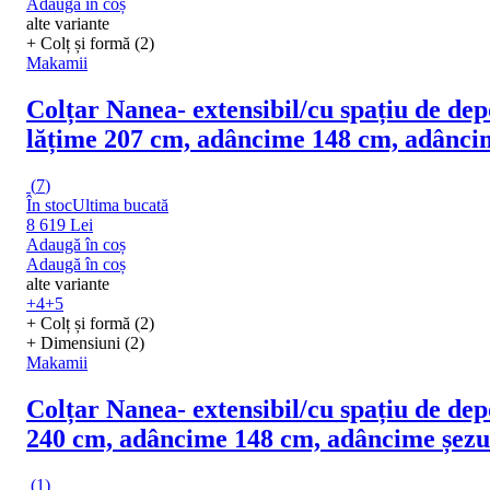
Adaugă în coș
alte variante
+ Colț și formă (2)
Makamii
Colțar Nanea
- extensibil/cu spațiu de dep
lățime 207 cm, adâncime 148 cm, adânci
(
7
)
În stoc
Ultima bucată
8 619 Lei
Adaugă în coș
Adaugă în coș
alte variante
+4
+5
+ Colț și formă (2)
+ Dimensiuni (2)
Makamii
Colțar Nanea
- extensibil/cu spațiu de dep
240 cm, adâncime 148 cm, adâncime șezu
(
1
)