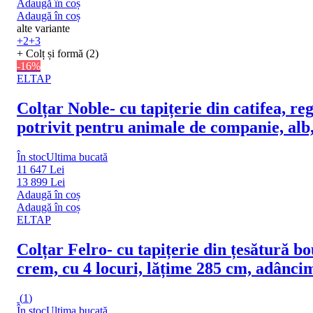
Adaugă în coș
Adaugă în coș
alte variante
+2
+3
+ Colț și formă (2)
-16%
ELTAP
Colțar Noble
- cu tapițerie din catifea, r
potrivit pentru animale de companie, alb
În stoc
Ultima bucată
11 647 Lei
13 899 Lei
Adaugă în coș
Adaugă în coș
ELTAP
Colțar Felro
- cu tapițerie din țesătură bo
crem, cu 4 locuri, lățime 285 cm, adânc
(
1
)
În stoc
Ultima bucată