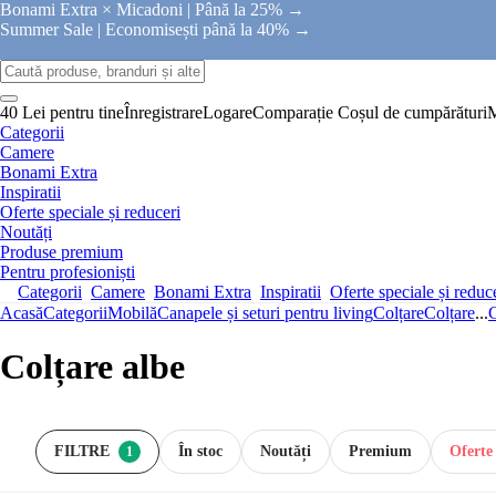
Bonami Extra × Micadoni |
Până la 25% →
Summer Sale |
Economisești până la 40% →
40 Lei pentru tine
Înregistrare
Logare
Comparație
Coșul de cumpărături
Categorii
Camere
Bonami Extra
Inspiratii
Oferte speciale și reduceri
Noutăți
Produse premium
Pentru profesioniști
Categorii
Camere
Bonami Extra
Inspiratii
Oferte speciale și reduc
Acasă
Categorii
Mobilă
Canapele și seturi pentru living
Colțare
Colțare
...
C
Colțare albe
FILTRE
În stoc
Noutăți
Premium
Oferte 
1