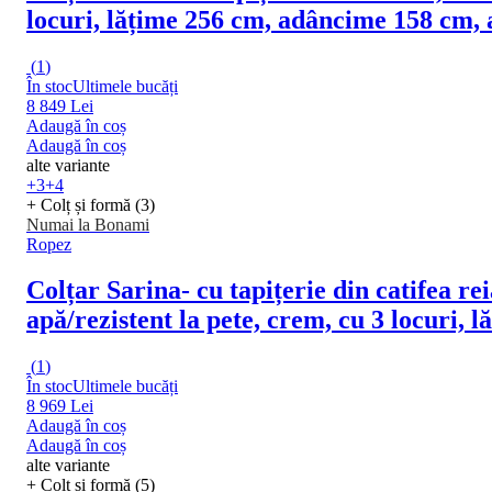
locuri, lățime 256 cm, adâncime 158 cm,
(
1
)
În stoc
Ultimele bucăți
8 849 Lei
Adaugă în coș
Adaugă în coș
alte variante
+3
+4
+ Colț și formă (3)
Numai la Bonami
Ropez
Colțar Sarina
- cu tapițerie din catifea re
apă/rezistent la pete, crem, cu 3 locuri
(
1
)
În stoc
Ultimele bucăți
8 969 Lei
Adaugă în coș
Adaugă în coș
alte variante
+ Colț și formă (5)