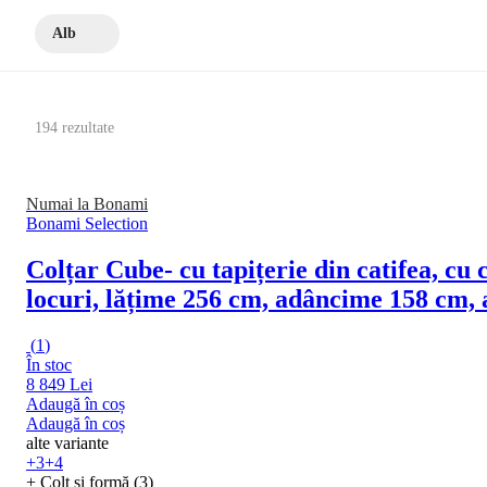
Alb
194 rezultate
Numai la Bonami
Bonami Selection
Colțar Cube
- cu tapițerie din catifea, c
locuri, lățime 256 cm, adâncime 158 cm,
(
1
)
În stoc
8 849 Lei
Adaugă în coș
Adaugă în coș
alte variante
+3
+4
+ Colț și formă (3)