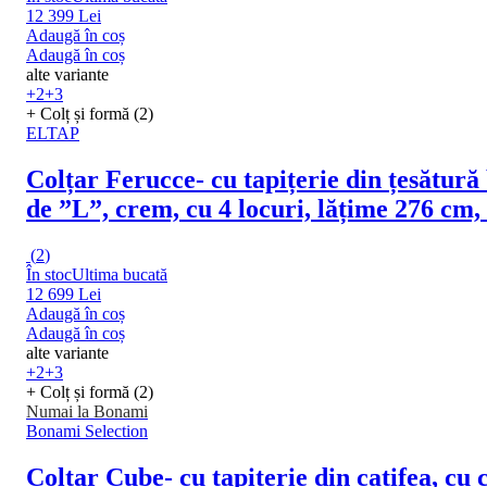
12 399 Lei
Adaugă în coș
Adaugă în coș
alte variante
+2
+3
+ Colț și formă (2)
ELTAP
Colțar Ferucce
- cu tapițerie din țesătură
de ”L”, crem, cu 4 locuri, lățime 276 c
(
2
)
În stoc
Ultima bucată
12 699 Lei
Adaugă în coș
Adaugă în coș
alte variante
+2
+3
+ Colț și formă (2)
Numai la Bonami
Bonami Selection
Colțar Cube
- cu tapițerie din catifea, c