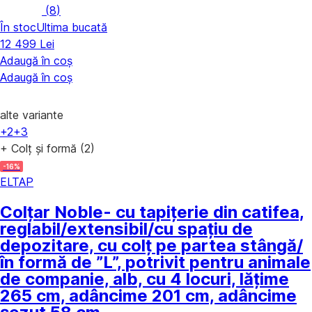
(
8
)
În stoc
Ultima bucată
12 499 Lei
Adaugă în coș
Adaugă în coș
alte variante
+2
+3
+ Colț și formă (2)
-16%
ELTAP
Colțar Noble
- cu tapițerie din catifea,
reglabil/extensibil/cu spațiu de
depozitare, cu colț pe partea stângă/
în formă de ”L”, potrivit pentru animale
de companie, alb, cu 4 locuri, lățime
265 cm, adâncime 201 cm, adâncime