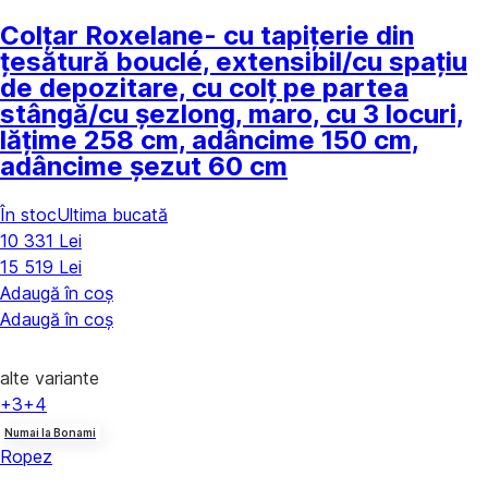
Colțar Roxelane
- cu tapițerie din
țesătură bouclé, extensibil/cu spațiu
de depozitare, cu colț pe partea
stângă/cu șezlong, maro, cu 3 locuri,
lățime 258 cm, adâncime 150 cm,
adâncime șezut 60 cm
În stoc
Ultima bucată
10 331 Lei
15 519 Lei
Adaugă în coș
Adaugă în coș
alte variante
+3
+4
Numai la Bonami
Ropez