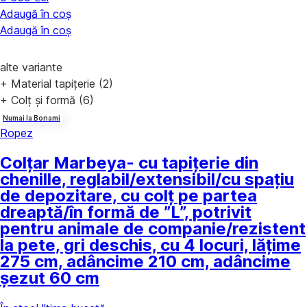
Adaugă în coș
Adaugă în coș
alte variante
+ Material tapițerie (2)
+ Colț și formă (6)
Numai la Bonami
Ropez
Colțar Marbeya
- cu tapițerie din
chenille, reglabil/extensibil/cu spațiu
de depozitare, cu colț pe partea
dreaptă/în formă de ”L”, potrivit
pentru animale de companie/rezistent
la pete, gri deschis, cu 4 locuri, lățime
275 cm, adâncime 210 cm, adâncime
șezut 60 cm