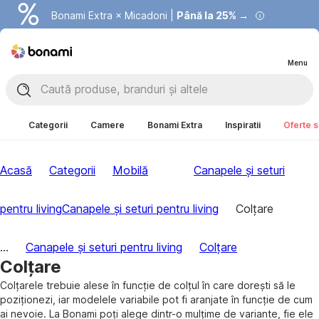
Bonami Extra × Micadoni |
Summer Sale |
Economisești până la 40% →
Până la 25% →
Menu
Categorii
Camere
Bonami Extra
Inspiratii
Oferte s
Acasă
Categorii
Mobilă
Canapele și seturi
pentru living
Canapele și seturi pentru living
Colțare
...
Canapele și seturi pentru living
Colțare
Colțare
Colțarele trebuie alese în funcție de colțul în care dorești să le
poziționezi, iar modelele variabile pot fi aranjate în funcție de cum
ai nevoie. La Bonami poți alege dintr-o mulțime de variante, fie ele