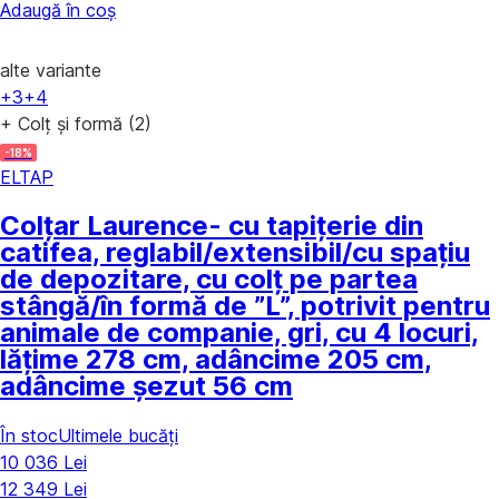
Adaugă în coș
alte variante
+3
+4
+ Colț și formă (2)
-18%
ELTAP
Colțar Laurence
- cu tapițerie din
catifea, reglabil/extensibil/cu spațiu
de depozitare, cu colț pe partea
stângă/în formă de ”L”, potrivit pentru
animale de companie, gri, cu 4 locuri,
lățime 278 cm, adâncime 205 cm,
adâncime șezut 56 cm
În stoc
Ultimele bucăți
10 036 Lei
12 349 Lei