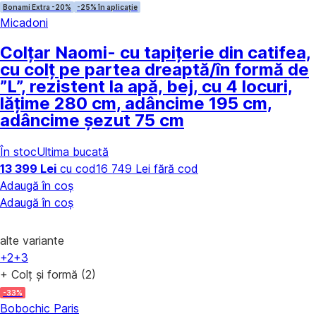
Bonami Extra -20%
-25% în aplicație
Micadoni
Colțar Naomi
- cu tapițerie din catifea,
cu colț pe partea dreaptă/în formă de
”L”, rezistent la apă, bej, cu 4 locuri,
lățime 280 cm, adâncime 195 cm,
adâncime șezut 75 cm
În stoc
Ultima bucată
13 399 Lei
cu cod
16 749 Lei fără cod
Adaugă în coș
Adaugă în coș
alte variante
+2
+3
+ Colț și formă (2)
-33%
Bobochic Paris