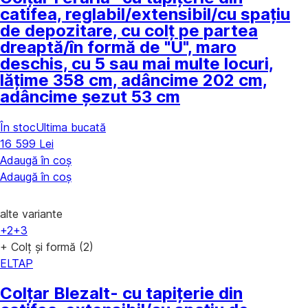
catifea, reglabil/extensibil/cu spațiu
de depozitare, cu colț pe partea
dreaptă/în formă de "U", maro
deschis, cu 5 sau mai multe locuri,
lățime 358 cm, adâncime 202 cm,
adâncime șezut 53 cm
În stoc
Ultima bucată
16 599 Lei
Adaugă în coș
Adaugă în coș
alte variante
+2
+3
+ Colț și formă (2)
ELTAP
Colțar Blezalt
- cu tapițerie din