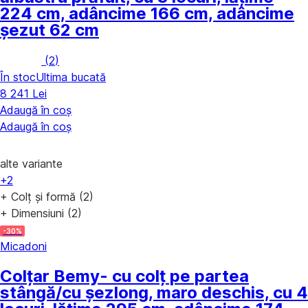
224 cm, adâncime 166 cm, adâncime
șezut 62 cm
(
2
)
În stoc
Ultima bucată
8 241 Lei
Adaugă în coș
Adaugă în coș
alte variante
+2
+ Colț și formă (2)
+ Dimensiuni (2)
-30%
Micadoni
Colțar Bemy
- cu colț pe partea
stângă/cu șezlong, maro deschis, cu 4