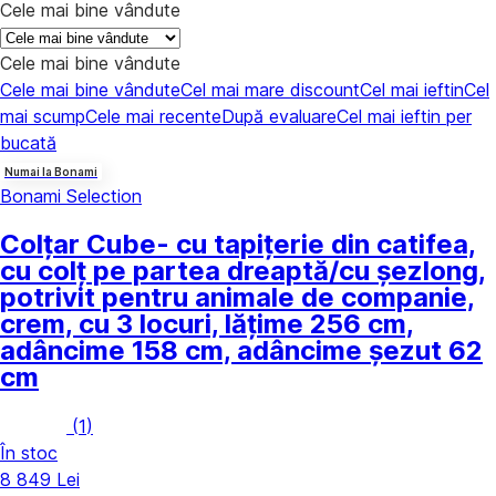
Cele mai bine vândute
Cele mai bine vândute
Cele mai bine vândute
Cel mai mare discount
Cel mai ieftin
Cel
mai scump
Cele mai recente
După evaluare
Cel mai ieftin per
bucată
Numai la Bonami
Bonami Selection
Colțar Cube
- cu tapițerie din catifea,
cu colț pe partea dreaptă/cu șezlong,
potrivit pentru animale de companie,
crem, cu 3 locuri, lățime 256 cm,
adâncime 158 cm, adâncime șezut 62
cm
(
1
)
În stoc
8 849 Lei