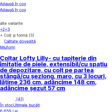
Adaugă în coș
Adaugă în coș
alte variante
+2
+3
+ Colț și formă (3)
Calitate dovedită
Miuform
Colțar Lofty Lilly
- cu tapițerie din
imitație de piele, extensibil/cu spațiu
de depozitare, cu colț pe partea
stângă/cu șezlong, maro, cu 3 locuri,
lățime 236 cm, adâncime 148 cm,
adâncime șezut 57 cm
(
41
)
În stoc
Ultimele bucăți
6 659 Lei