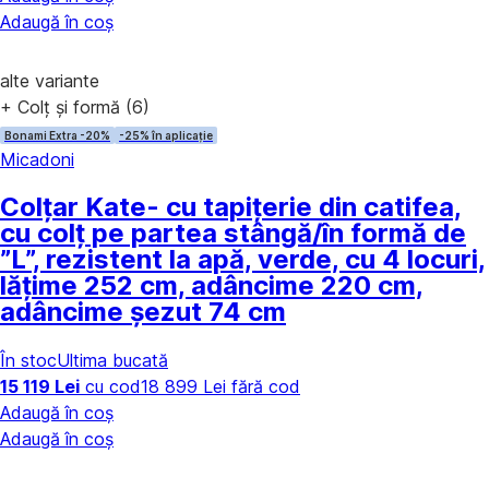
Adaugă în coș
alte variante
+ Colț și formă (6)
Bonami Extra -20%
-25% în aplicație
Micadoni
Colțar Kate
- cu tapițerie din catifea,
cu colț pe partea stângă/în formă de
”L”, rezistent la apă, verde, cu 4 locuri,
lățime 252 cm, adâncime 220 cm,
adâncime șezut 74 cm
În stoc
Ultima bucată
15 119 Lei
cu cod
18 899 Lei fără cod
Adaugă în coș
Adaugă în coș