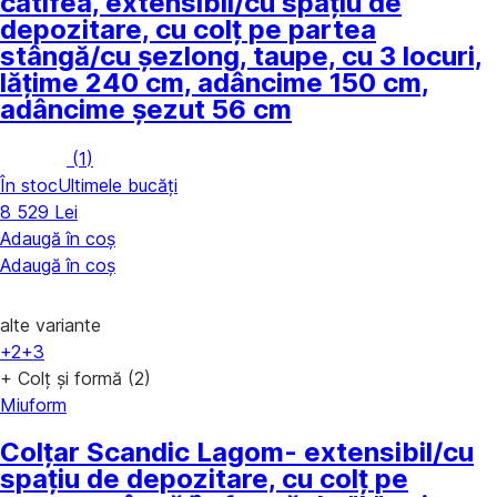
catifea, extensibil/cu spațiu de
depozitare, cu colț pe partea
stângă/cu șezlong, taupe, cu 3 locuri,
lățime 240 cm, adâncime 150 cm,
adâncime șezut 56 cm
(
1
)
În stoc
Ultimele bucăți
8 529 Lei
Adaugă în coș
Adaugă în coș
alte variante
+2
+3
+ Colț și formă (2)
Miuform
Colțar Scandic Lagom
- extensibil/cu
spațiu de depozitare, cu colț pe