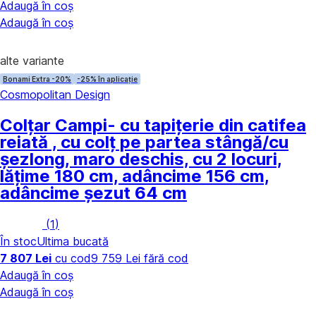
Adaugă în coș
Adaugă în coș
alte variante
Bonami Extra -20%
-25% în aplicație
Cosmopolitan Design
Colțar Campi
- cu tapițerie din catifea
reiată , cu colț pe partea stângă/cu
șezlong, maro deschis, cu 2 locuri,
lățime 180 cm, adâncime 156 cm,
adâncime șezut 64 cm
(
1
)
În stoc
Ultima bucată
7 807 Lei
cu cod
9 759 Lei fără cod
Adaugă în coș
Adaugă în coș