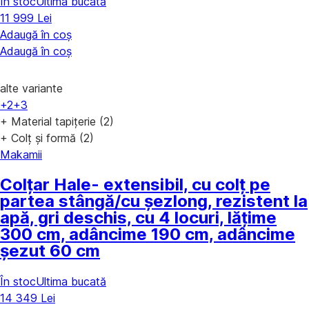
În stoc
Ultima bucată
11 999 Lei
Adaugă în coș
Adaugă în coș
alte variante
+2
+3
+ Material tapițerie (2)
+ Colț și formă (2)
Makamii
Colțar Hale
- extensibil, cu colț pe
partea stângă/cu șezlong, rezistent la
apă, gri deschis, cu 4 locuri, lățime
300 cm, adâncime 190 cm, adâncime
șezut 60 cm
În stoc
Ultima bucată
14 349 Lei