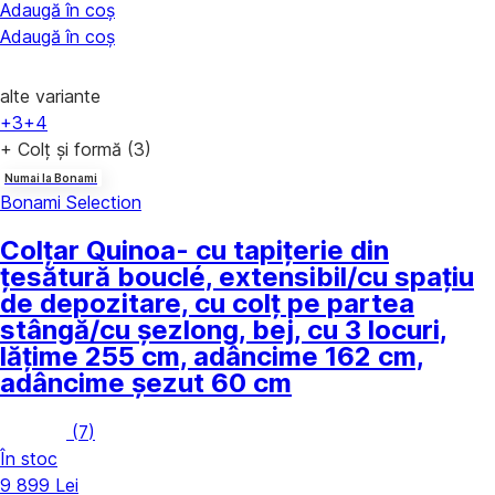
Adaugă în coș
Adaugă în coș
alte variante
+3
+4
+ Colț și formă (3)
Numai la Bonami
Bonami Selection
Colțar Quinoa
- cu tapițerie din
țesătură bouclé, extensibil/cu spațiu
de depozitare, cu colț pe partea
stângă/cu șezlong, bej, cu 3 locuri,
lățime 255 cm, adâncime 162 cm,
adâncime șezut 60 cm
(
7
)
În stoc
9 899 Lei