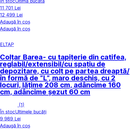
În stoc
Ultima bucată
11 701 Lei
12 499 Lei
Adaugă în coș
Adaugă în coș
ELTAP
Colțar Barea
- cu tapițerie din catifea,
reglabil/extensibil/cu spațiu de
depozitare, cu colț pe partea dreaptă/
în formă de ”L”, maro deschis, cu 2
locuri, lățime 208 cm, adâncime 160
cm, adâncime șezut 60 cm
(
1
)
În stoc
Ultimele bucăți
9 989 Lei
Adaugă în coș