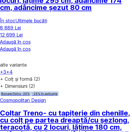
locuri, lățime 295 cm, adâncime 174
cm, adâncime șezut 80 cm
În stoc
Ultimele bucăți
8 889 Lei
12 699 Lei
Adaugă în coș
Adaugă în coș
alte variante
+3
+4
+ Colț și formă (2)
+ Dimensiuni (2)
Bonami Extra -20%
-25% în aplicație
Cosmopolitan Design
Colțar Treno
- cu tapițerie din chenille,
cu colț pe partea dreaptă/cu șezlong,
teracotă, cu 2 locuri, lățime 180 cm,