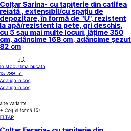
Colțar Sarina
- cu tapițerie din catifea
reiată , extensibil/cu spațiu de
depozitare, în formă de "U", rezistent
la apă/rezistent la pete, gri deschis,
cu 5 sau mai multe locuri, lățime 350
cm, adâncime 168 cm, adâncime șezut
82 cm
(
1
)
În stoc
Ultima bucată
13 299 Lei
Adaugă în coș
Adaugă în coș
alte variante
+ Colț și formă (5)
ELTAP
Colțar Feraria
- cu tapițerie din