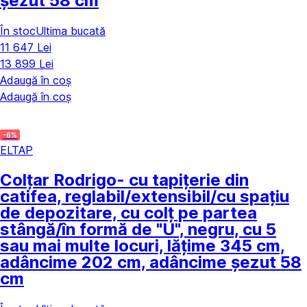
șezut 58 cm
În stoc
Ultima bucată
11 647 Lei
13 899 Lei
Adaugă în coș
Adaugă în coș
-6%
ELTAP
Colțar Rodrigo
- cu tapițerie din
catifea, reglabil/extensibil/cu spațiu
de depozitare, cu colț pe partea
stângă/în formă de "U", negru, cu 5
sau mai multe locuri, lățime 345 cm,
adâncime 202 cm, adâncime șezut 58
cm