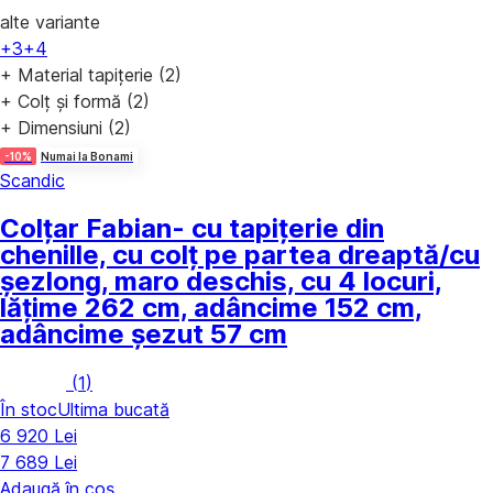
alte variante
+3
+4
+ Material tapițerie (2)
+ Colț și formă (2)
+ Dimensiuni (2)
-10%
Numai la Bonami
Scandic
Colțar Fabian
- cu tapițerie din
chenille, cu colț pe partea dreaptă/cu
șezlong, maro deschis, cu 4 locuri,
lățime 262 cm, adâncime 152 cm,
adâncime șezut 57 cm
(
1
)
În stoc
Ultima bucată
6 920 Lei
7 689 Lei
Adaugă în coș