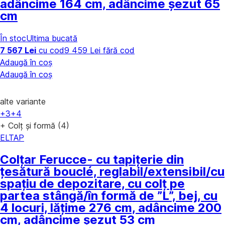
adâncime 164 cm, adâncime șezut 65
cm
În stoc
Ultima bucată
7 567 Lei
cu cod
9 459 Lei fără cod
Adaugă în coș
Adaugă în coș
alte variante
+3
+4
+ Colț și formă (4)
ELTAP
Colțar Ferucce
- cu tapițerie din
țesătură bouclé, reglabil/extensibil/cu
spațiu de depozitare, cu colț pe
partea stângă/în formă de ”L”, bej, cu
4 locuri, lățime 276 cm, adâncime 200
cm, adâncime șezut 53 cm