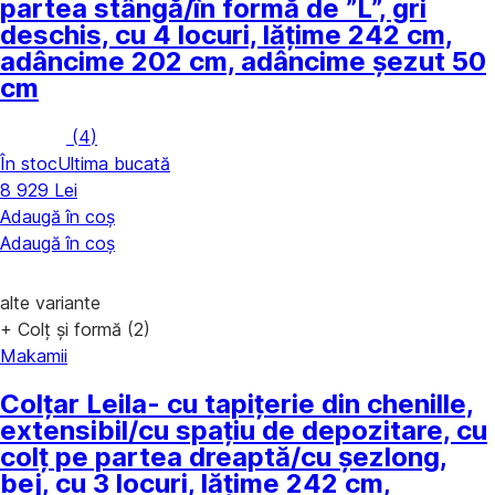
partea stângă/în formă de ”L”, gri
deschis, cu 4 locuri, lățime 242 cm,
adâncime 202 cm, adâncime șezut 50
cm
(
4
)
În stoc
Ultima bucată
8 929 Lei
Adaugă în coș
Adaugă în coș
alte variante
+ Colț și formă (2)
Makamii
Colțar Leila
- cu tapițerie din chenille,
extensibil/cu spațiu de depozitare, cu
colț pe partea dreaptă/cu șezlong,
bej, cu 3 locuri, lățime 242 cm,