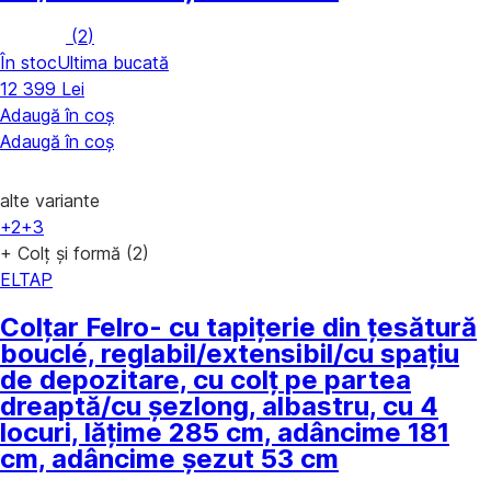
(
2
)
În stoc
Ultima bucată
12 399 Lei
Adaugă în coș
Adaugă în coș
alte variante
+2
+3
+ Colț și formă (2)
ELTAP
Colțar Felro
- cu tapițerie din țesătură
bouclé, reglabil/extensibil/cu spațiu
de depozitare, cu colț pe partea
dreaptă/cu șezlong, albastru, cu 4
locuri, lățime 285 cm, adâncime 181
cm, adâncime șezut 53 cm