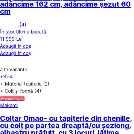
adâncime 162 cm, adâncime șezut 60
cm
(
4
)
În stoc
Ultima bucată
11 999 Lei
Adaugă în coș
Adaugă în coș
alte variante
+3
+4
+ Material tapițerie (2)
+ Colț și formă (4)
Preț avantajos
Makamii
Colțar Omao
- cu tapițerie din chenille,
cu colț pe partea dreaptă/cu șezlong,
albastru prăfuit, cu 3 locuri, lățime