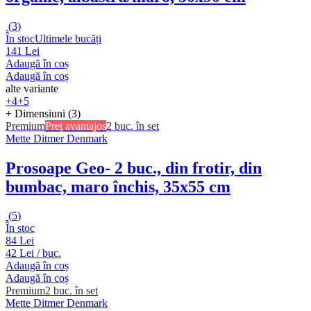
(
3
)
În stoc
Ultimele bucăți
141 Lei
Adaugă în coș
Adaugă în coș
alte variante
+4
+5
+ Dimensiuni (3)
Premium
Preț avantajos
2 buc. în set
Mette Ditmer Denmark
Prosoape Geo
- 2 buc., din frotir, din
bumbac, maro închis, 35x55 cm
(
5
)
În stoc
84 Lei
42 Lei / buc.
Adaugă în coș
Adaugă în coș
Premium
2 buc. în set
Mette Ditmer Denmark