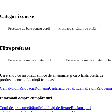
Categorii conexe
Prosoape de baie pentru copii
Prosoape și pături de plajă
Filtre preferate
Prosoape de mâini și față din frotir
Prosoape de mâini și față din b
Un e-shop cu inspirații zilnice de amenajare și cu o largă ofertă de
produse pentru o locuință frumoasă!
Cehia
Polonia
Slovacia
România
Ungaria
Croația
Lituania
Letonia
Slovenia
Informații despre cumpărături
Totul despre cumpărături
Modalități de livrare
Reclamații și