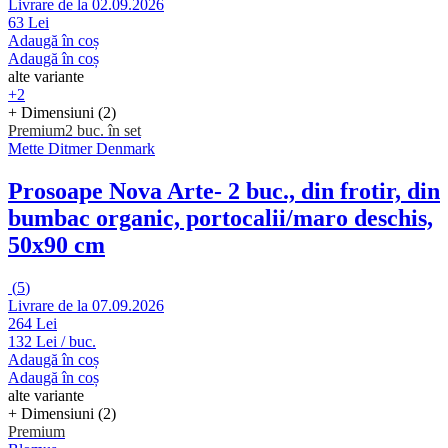
Livrare de la 02.09.2026
63 Lei
Adaugă în coș
Adaugă în coș
alte variante
+2
+ Dimensiuni (2)
Premium
2 buc. în set
Mette Ditmer Denmark
Prosoape Nova Arte
- 2 buc., din frotir, din
bumbac organic, portocalii/maro deschis,
50x90 cm
(
5
)
Livrare de la 07.09.2026
264 Lei
132 Lei / buc.
Adaugă în coș
Adaugă în coș
alte variante
+ Dimensiuni (2)
Premium