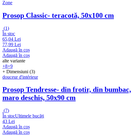
Zone
Prosop Classic
- teracotă, 50x100 cm
(
1
)
În stoc
65,04 Lei
77,99 Lei
Adaugă în coș
Adaugă în coș
alte variante
+8
+9
+ Dimensiuni (3)
douceur d'intérieur
Prosop Tendresse
- din frotir, din bumbac,
maro deschis, 50x90 cm
(
7
)
În stoc
Ultimele bucăți
43 Lei
Adaugă în coș
Adaugă în coș