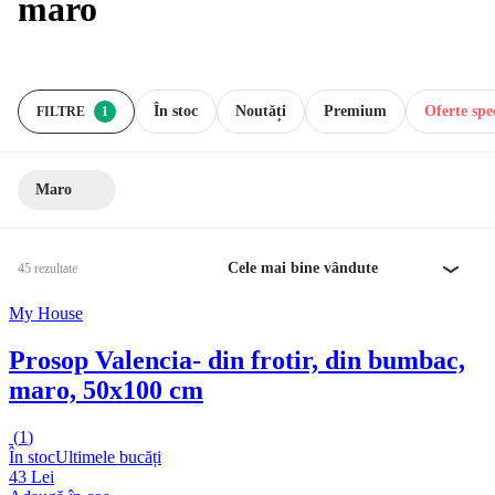
maro
În stoc
Noutăți
Premium
Oferte spec
FILTRE
1
Maro
Cele mai bine vândute
45 rezultate
My House
Prosop Valencia
- din frotir, din bumbac,
maro, 50x100 cm
(
1
)
În stoc
Ultimele bucăți
43 Lei