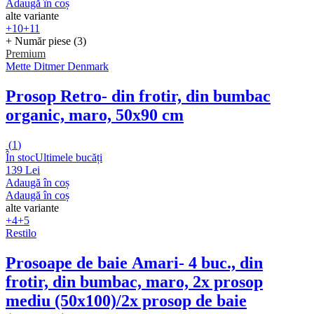
Adaugă în coș
alte variante
+10
+11
+ Număr piese (3)
Premium
Mette Ditmer Denmark
Prosop Retro
- din frotir, din bumbac
organic, maro, 50x90 cm
(
1
)
În stoc
Ultimele bucăți
139 Lei
Adaugă în coș
Adaugă în coș
alte variante
+4
+5
Restilo
Prosoape de baie Amari
- 4 buc., din
frotir, din bumbac, maro, 2x prosop
mediu (50x100)/2x prosop de baie