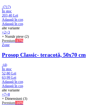
(
717
)
În stoc
203,40 Lei
Adaugă în coș
Adaugă în coș
alte variante
+2
+3
+ Număr piese (2)
Premium
-17%
Zone
Prosop Classic
- teracotă, 50x70 cm
(
4
)
În stoc
52,80 Lei
63,99 Lei
Adaugă în coș
Adaugă în coș
alte variante
+7
+8
+ Dimensiuni (3)
Premium
-16%