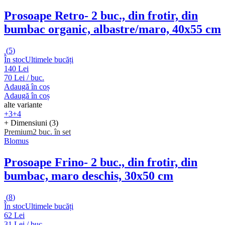
Prosoape Retro
- 2 buc., din frotir, din
bumbac organic, albastre/maro, 40x55 cm
(
5
)
În stoc
Ultimele bucăți
140 Lei
70 Lei / buc.
Adaugă în coș
Adaugă în coș
alte variante
+3
+4
+ Dimensiuni (3)
Premium
2 buc. în set
Blomus
Prosoape Frino
- 2 buc., din frotir, din
bumbac, maro deschis, 30x50 cm
(
8
)
În stoc
Ultimele bucăți
62 Lei
31 Lei / buc.