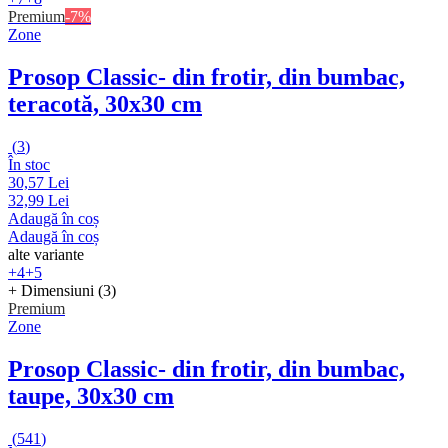
Premium
-7%
Zone
Prosop Classic
- din frotir, din bumbac,
teracotă, 30x30 cm
(
3
)
În stoc
30,57 Lei
32,99 Lei
Adaugă în coș
Adaugă în coș
alte variante
+4
+5
+ Dimensiuni (3)
Premium
Zone
Prosop Classic
- din frotir, din bumbac,
taupe, 30x30 cm
(
541
)