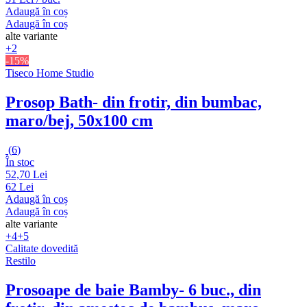
Adaugă în coș
Adaugă în coș
alte variante
+2
-15%
Tiseco Home Studio
Prosop Bath
- din frotir, din bumbac,
maro/bej, 50x100 cm
(
6
)
În stoc
52,70 Lei
62 Lei
Adaugă în coș
Adaugă în coș
alte variante
+4
+5
Calitate dovedită
Restilo
Prosoape de baie Bamby
- 6 buc., din