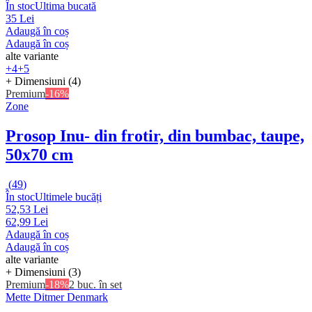
În stoc
Ultima bucată
35 Lei
Adaugă în coș
Adaugă în coș
alte variante
+4
+5
+ Dimensiuni (4)
Premium
-16%
Zone
Prosop Inu
- din frotir, din bumbac, taupe,
50x70 cm
(
49
)
În stoc
Ultimele bucăți
52,53 Lei
62,99 Lei
Adaugă în coș
Adaugă în coș
alte variante
+ Dimensiuni (3)
Premium
-18%
2 buc. în set
Mette Ditmer Denmark