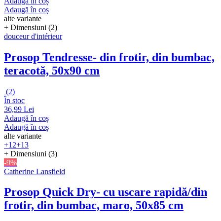
Adaugă în coș
Adaugă în coș
alte variante
+ Dimensiuni (2)
douceur d'intérieur
Prosop Tendresse
- din frotir, din bumbac,
teracotă, 50x90 cm
(
2
)
În stoc
36,99 Lei
Adaugă în coș
Adaugă în coș
alte variante
+12
+13
+ Dimensiuni (3)
-9%
Catherine Lansfield
Prosop Quick Dry
- cu uscare rapidă/din
frotir, din bumbac, maro, 50x85 cm