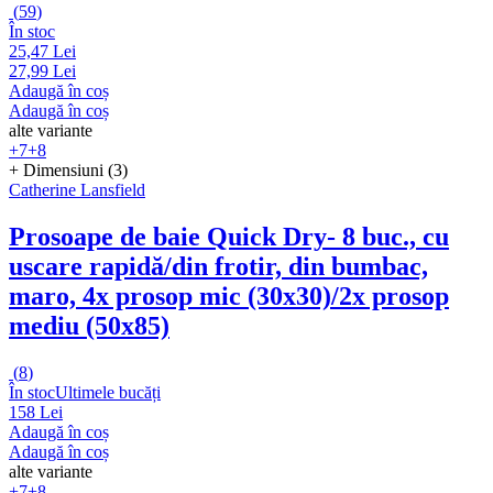
(
59
)
În stoc
25,47 Lei
27,99 Lei
Adaugă în coș
Adaugă în coș
alte variante
+7
+8
+ Dimensiuni (3)
Catherine Lansfield
Prosoape de baie Quick Dry
- 8 buc., cu
uscare rapidă/din frotir, din bumbac,
maro, 4x prosop mic (30x30)/2x prosop
mediu (50x85)
(
8
)
În stoc
Ultimele bucăți
158 Lei
Adaugă în coș
Adaugă în coș
alte variante
+7
+8