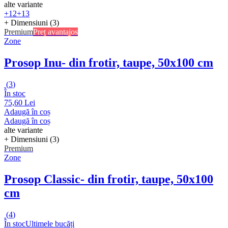
alte variante
+12
+13
+ Dimensiuni (3)
Premium
Preț avantajos
Zone
Prosop Inu
- din frotir, taupe, 50x100 cm
(
3
)
În stoc
75,60 Lei
Adaugă în coș
Adaugă în coș
alte variante
+ Dimensiuni (3)
Premium
Zone
Prosop Classic
- din frotir, taupe, 50x100
cm
(
4
)
În stoc
Ultimele bucăți