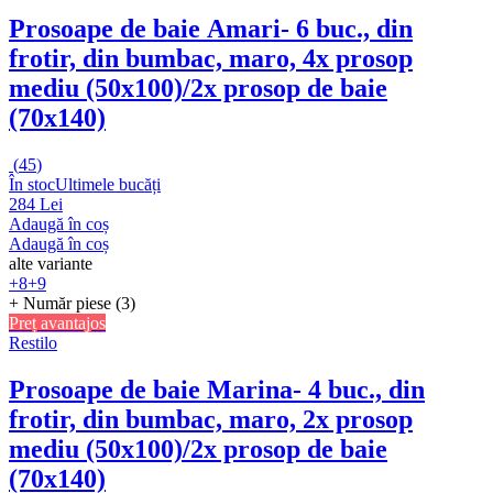
Prosoape de baie Amari
- 6 buc., din
frotir, din bumbac, maro, 4x prosop
mediu (50x100)/2x prosop de baie
(70x140)
(
45
)
În stoc
Ultimele bucăți
284 Lei
Adaugă în coș
Adaugă în coș
alte variante
+8
+9
+ Număr piese (3)
Preț avantajos
Restilo
Prosoape de baie Marina
- 4 buc., din
frotir, din bumbac, maro, 2x prosop
mediu (50x100)/2x prosop de baie
(70x140)