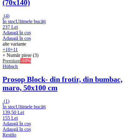
(70x140)
(
4
)
În stoc
Ultimele bucăți
237 Lei
Adaugă în coș
Adaugă în coș
alte variante
+10
+11
+ Număr piese (3)
Premium
-10%
Hübsch
Prosop Block
- din frotir, din bumbac,
maro, 50x100 cm
(
1
)
În stoc
Ultimele bucăți
139,50 Lei
155 Lei
Adaugă în coș
Adaugă în coș
Restilo