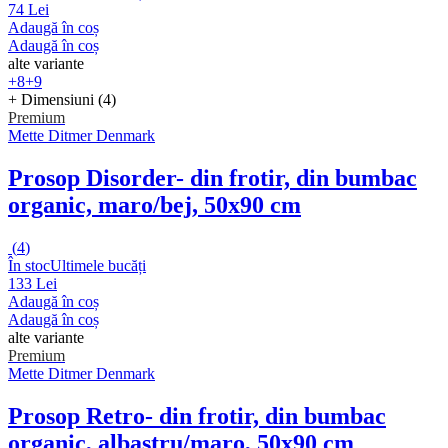
74 Lei
Adaugă în coș
Adaugă în coș
alte variante
+8
+9
+ Dimensiuni (4)
Premium
Mette Ditmer Denmark
Prosop Disorder
- din frotir, din bumbac
organic, maro/bej, 50x90 cm
(
4
)
În stoc
Ultimele bucăți
133 Lei
Adaugă în coș
Adaugă în coș
alte variante
Premium
Mette Ditmer Denmark
Prosop Retro
- din frotir, din bumbac
organic, albastru/maro, 50x90 cm