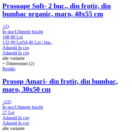
Prosoape Soft
- 2 buc., din frotir, din
bumbac organic, maro, 40x55 cm
(
2
)
În stoc
Ultimele bucăți
108,80 Lei
132,99 Lei
54,40 Lei / buc.
Adaugă în coș
Adaugă în coș
alte variante
+ Dimensiuni (2)
Restilo
Prosop Amari
- din frotir, din bumbac,
maro, 30x50 cm
(
22
)
În stoc
Ultimele bucăți
27 Lei
Adaugă în coș
Adaugă în coș
alte variante