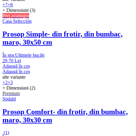
+7
+8
+ Dimensiuni (3)
Preț avantajos
Casa Selección
Prosop Simple
- din frotir, din bumbac,
maro, 30x50 cm
În stoc
Ultimele bucăți
29,70 Lei
Adaugă în coș
Adaugă în coș
alte variante
+2
+3
+ Dimensiuni (2)
Premium
Södahl
Prosop Comfort
- din frotir, din bumbac,
maro, 30x30 cm
(
1
)