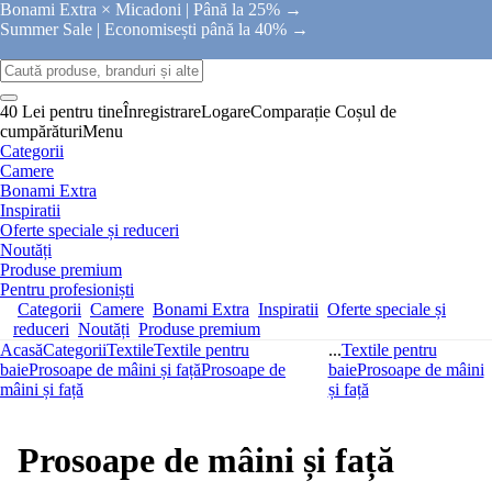
Bonami Extra × Micadoni |
Până la 25% →
Summer Sale |
Economisești până la 40% →
40 Lei pentru tine
Înregistrare
Logare
Comparație
Coșul de
cumpărături
Menu
Categorii
Camere
Bonami Extra
Inspiratii
Oferte speciale și reduceri
Noutăți
Produse premium
Pentru profesioniști
Categorii
Camere
Bonami Extra
Inspiratii
Oferte speciale și
reduceri
Noutăți
Produse premium
Acasă
Categorii
Textile
Textile pentru
...
Textile pentru
baie
Prosoape de mâini și față
Prosoape de
baie
Prosoape de mâini
mâini și față
și față
Prosoape de mâini și față