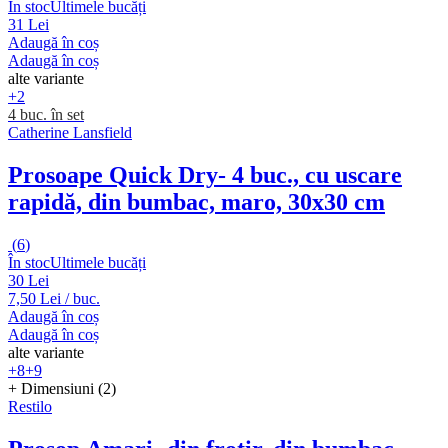
În stoc
Ultimele bucăți
31 Lei
Adaugă în coș
Adaugă în coș
alte variante
+2
4 buc. în set
Catherine Lansfield
Prosoape Quick Dry
- 4 buc., cu uscare
rapidă, din bumbac, maro, 30x30 cm
(
6
)
În stoc
Ultimele bucăți
30 Lei
7,50 Lei / buc.
Adaugă în coș
Adaugă în coș
alte variante
+8
+9
+ Dimensiuni (2)
Restilo