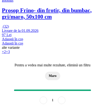
Blomus
Prosop Frino
- din frotir, din bumbac,
gri/maro, 50x100 cm
(
32
)
Livrare de la 01.09.2026
97 Lei
Adaugă în coș
Adaugă în coș
alte variante
+2
+3
Pentru a vedea mai multe rezultate, elimină un filtru
Maro
1