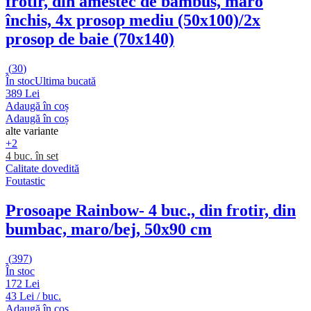
frotir, din amestec de bambus, maro
închis, 4x prosop mediu (50x100)/2x
prosop de baie (70x140)
(
30
)
În stoc
Ultima bucată
389 Lei
Adaugă în coș
Adaugă în coș
alte variante
+2
4 buc. în set
Calitate dovedită
Foutastic
Prosoape Rainbow
- 4 buc., din frotir, din
bumbac, maro/bej, 50x90 cm
(
397
)
În stoc
172 Lei
43 Lei / buc.
Adaugă în coș