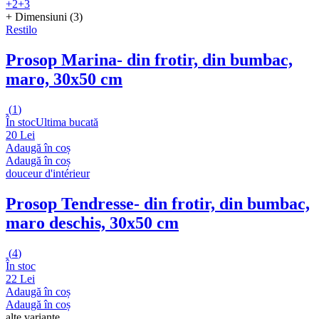
+2
+3
+ Dimensiuni (3)
Restilo
Prosop Marina
- din frotir, din bumbac,
maro, 30x50 cm
(
1
)
În stoc
Ultima bucată
20 Lei
Adaugă în coș
Adaugă în coș
douceur d'intérieur
Prosop Tendresse
- din frotir, din bumbac,
maro deschis, 30x50 cm
(
4
)
În stoc
22 Lei
Adaugă în coș
Adaugă în coș
alte variante