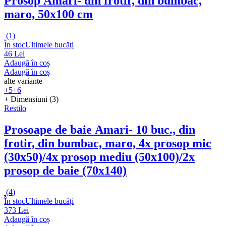
Prosop Amari
- din frotir, din bumbac,
maro, 50x100 cm
(
1
)
În stoc
Ultimele bucăți
46 Lei
Adaugă în coș
Adaugă în coș
alte variante
+5
+6
+ Dimensiuni (3)
Restilo
Prosoape de baie Amari
- 10 buc., din
frotir, din bumbac, maro, 4x prosop mic
(30x50)/4x prosop mediu (50x100)/2x
prosop de baie (70x140)
(
4
)
În stoc
Ultimele bucăți
373 Lei
Adaugă în coș