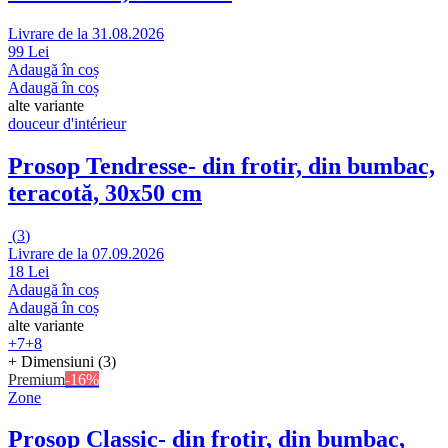
Livrare de la 31.08.2026
99 Lei
Adaugă în coș
Adaugă în coș
alte variante
douceur d'intérieur
Prosop Tendresse
- din frotir, din bumbac,
teracotă, 30x50 cm
(
3
)
Livrare de la 07.09.2026
18 Lei
Adaugă în coș
Adaugă în coș
alte variante
+7
+8
+ Dimensiuni (3)
Premium
-16%
Zone
Prosop Classic
- din frotir, din bumbac,