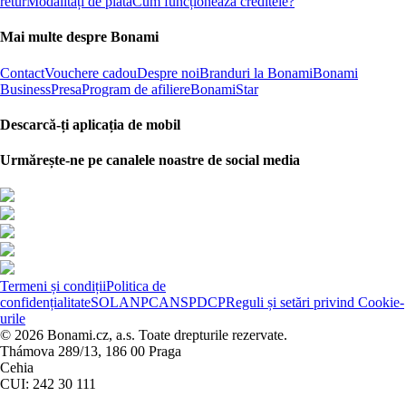
retur
Modalități de plată
Cum funcționează creditele?
Mai multe despre Bonami
Contact
Vouchere cadou
Despre noi
Branduri la Bonami
Bonami
Business
Presa
Program de afiliere
BonamiStar
Descarcă-ți aplicația de mobil
Urmărește-ne pe canalele noastre de social media
Termeni și condiții
Politica de
confidențialitate
SOL
ANPC
ANSPDCP
Reguli și setări privind Cookie-
urile
© 2026 Bonami.cz, a.s. Toate drepturile rezervate.
Thámova 289/13, 186 00 Praga
Cehia
CUI: 242 30 111