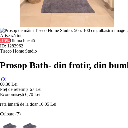
Afișează tot
-10%
Ultima bucată
ID: 1282962
Tiseco Home Studio
Prosop Bath
- din frotir, din bu
(
8
)
60,30 Lei
Preț de referință
67 Lei
Economisești 6,70 Lei
rată lunară de la doar
10,05 Lei
Culoare (7)