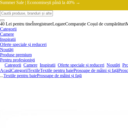
Summer Sale |
Economisești până la 40% →
40 Lei pentru tine
Înregistrare
Logare
Comparație
Coșul de cumpărături
Categorii
Camere
Inspiratii
Oferte speciale și reduceri
Noutăți
Produse premium
Pentru profesioniști
Categorii
Camere
Inspiratii
Oferte speciale și reduceri
Noutăți
Pr
Acasă
Categorii
Textile
Textile pentru baie
Prosoape de mâini și față
Proso
...
Textile pentru baie
Prosoape de mâini și față