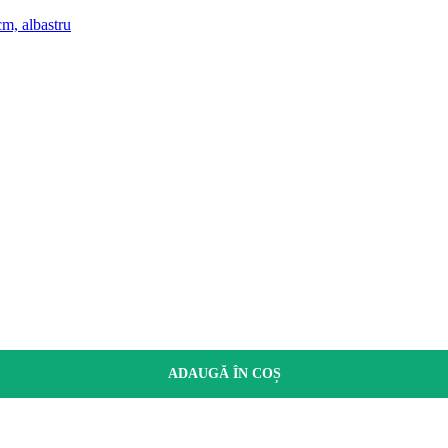
m, albastru
ADAUGĂ ÎN COȘ