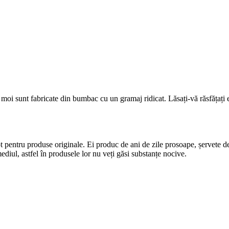
i sunt fabricate din bumbac cu un gramaj ridicat. Lăsați-vă răsfățați ex
 pentru produse originale. Ei produc de ani de zile prosoape, șervete dec
 mediul, astfel în produsele lor nu veți găsi substanțe nocive.