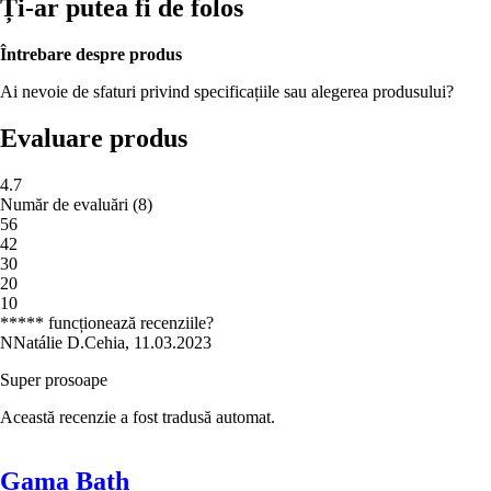
Ți-ar putea fi de folos
Întrebare despre produs
Ai nevoie de sfaturi privind specificațiile sau alegerea produsului?
Evaluare produs
4.7
Număr de evaluări
(
8
)
5
6
4
2
3
0
2
0
1
0
***** funcționează recenziile?
N
Natálie D.
Cehia
,
11.03.2023
Super prosoape
Această recenzie a fost tradusă automat.
Gama Bath