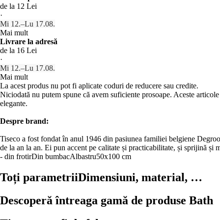
de la 12 Lei
·
Mi 12.–Lu 17.08.
Mai mult
Livrare la adresă
de la 16 Lei
·
Mi 12.–Lu 17.08.
Mai mult
La acest produs nu pot fi aplicate coduri de reducere sau credite.
Niciodată nu putem spune că avem suficiente prosoape. Aceste articole mo
elegante.
Despre brand:
Tiseco a fost fondat în anul 1946 din pasiunea familiei belgiene Degroot
de la an la an. Ei pun accent pe calitate și practicabilitate, și sprijină și
- din frotir
Din bumbac
Albastru
50x100 cm
Toți parametrii
Dimensiuni, material, …
Descoperă întreaga gamă de produse Bath