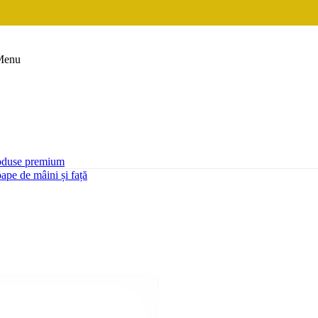
Menu
oduse premium
ape de mâini și față