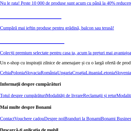
Nu le rata! Peste 10 000 de produse sunt acum cu până la 40% reducer
Grădină la reducere
Cumpără mai ieftin produse pentru grădină, balcon sau terasă!
Premium la reducere
Colecții premium selectate pentru casa ta, acum la prețuri mai avantajo
Un e-shop cu inspirații zilnice de amenajare și cu o largă ofertă de pro
Cehia
Polonia
Slovacia
România
Ungaria
Croația
Lituania
Letonia
Slovenia
Informații despre cumpărături
Totul despre cumpărături
Modalități de livrare
Reclamații și retur
Modalită
Mai multe despre Bonami
Contact
Vouchere cadou
Despre noi
Branduri la Bonami
Bonami Busines
Descarcă-ți aplicația de mobil