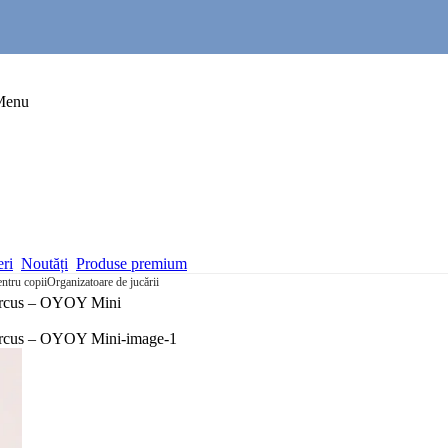
Menu
eri
Noutăți
Produse premium
entru copii
Organizatoare de jucării