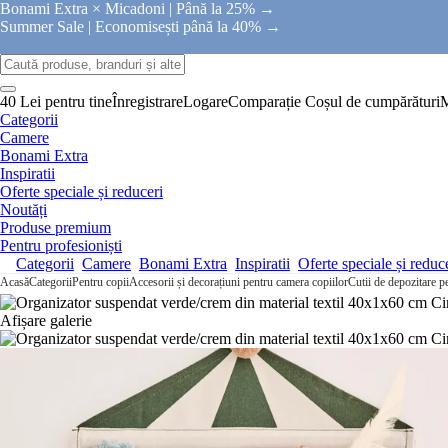
Bonami Extra × Micadoni |
Până la 25% →
Summer Sale |
Economisești până la 40% →
40 Lei pentru tine
Înregistrare
Logare
Comparație
Coșul de cumpărături
Categorii
Camere
Bonami Extra
Inspiratii
Oferte speciale și reduceri
Noutăți
Produse premium
Pentru profesioniști
Categorii
Camere
Bonami Extra
Inspiratii
Oferte speciale și reduc
Acasă
Categorii
Pentru copii
Accesorii și decorațiuni pentru camera copiilor
Cutii de depozitare p
Afișare galerie