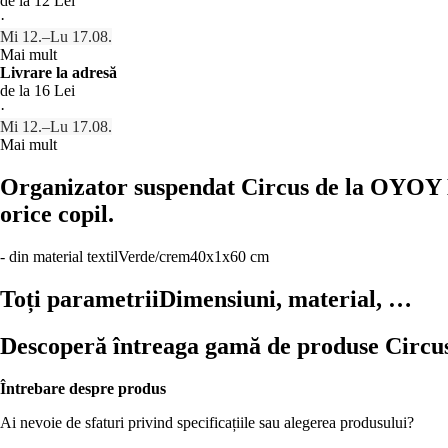
de la 12 Lei
·
Mi 12.–Lu 17.08.
Mai mult
Livrare la adresă
de la 16 Lei
·
Mi 12.–Lu 17.08.
Mai mult
Organizator suspendat Circus de la OYOY Mi
orice copil.
- din material textil
Verde/crem
40x1x60 cm
Toți parametrii
Dimensiuni, material, …
Descoperă întreaga gamă de produse Circu
Întrebare despre produs
Ai nevoie de sfaturi privind specificațiile sau alegerea produsului?