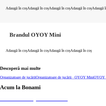
Adaugă în coș
Adaugă în coș
Adaugă în coș
Adaugă în coș
Adaugă î
Brandul OYOY Mini
Adaugă în coș
Adaugă în coș
Adaugă în coș
Adaugă în coș
Descoperă mai multe
Organizatoare de jucării
Organizatoare de jucării · OYOY Mini
OYOY 
Acum la Bonami
Summer Sale până la -40 %