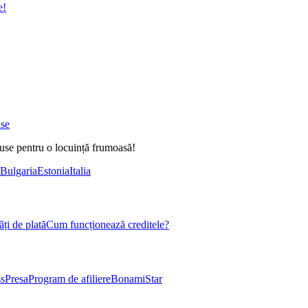
e!
ase
duse pentru o locuință frumoasă!
Bulgaria
Estonia
Italia
ți de plată
Cum funcționează creditele?
s
Presa
Program de afiliere
BonamiStar