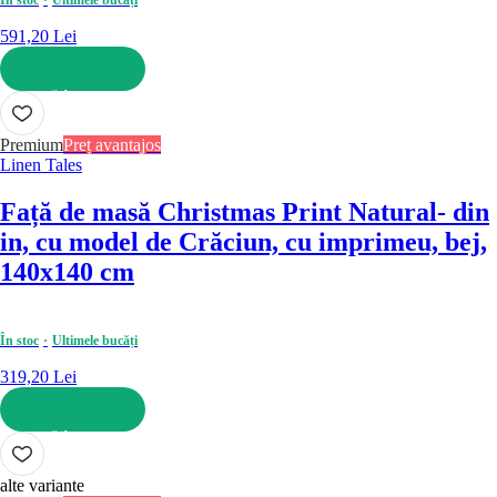
În stoc
Ultimele bucăți
591,20 Lei
ADAUGĂ ÎN COȘ
Premium
Preț avantajos
Linen Tales
Față de masă Christmas Print Natural
- din
in, cu model de Crăciun, cu imprimeu, bej,
140x140 cm
În stoc
Ultimele bucăți
319,20 Lei
ADAUGĂ ÎN COȘ
alte variante