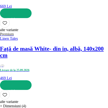
669 Lei
ADAUGĂ ÎN COȘ
alte variante
Premium
Linen Tales
Față de masă White
- din in, albă, 140x200
cm
(
1
)
Livrare de la 25.09.2026
469 Lei
ADAUGĂ ÎN COȘ
alte variante
+ Dimensiuni (4)