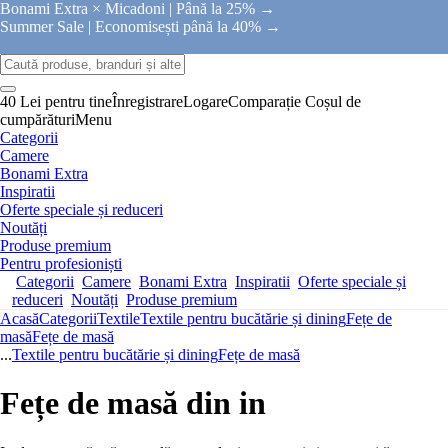
Bonami Extra × Micadoni |
Până la 25% →
Summer Sale |
Economisești până la 40% →
40 Lei pentru tine
Înregistrare
Logare
Comparație
Coșul de
cumpărături
Menu
Categorii
Camere
Bonami Extra
Inspiratii
Oferte speciale și reduceri
Noutăți
Produse premium
Pentru profesioniști
Categorii
Camere
Bonami Extra
Inspiratii
Oferte speciale și
reduceri
Noutăți
Produse premium
Acasă
Categorii
Textile
Textile pentru bucătărie și dining
Fețe de
masă
Fețe de masă
...
Textile pentru bucătărie și dining
Fețe de masă
Fețe de masă din in