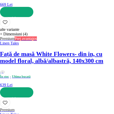
669 Lei
ADAUGĂ ÎN COȘ
alte variante
+ Dimensiuni (4)
Premium
Preț avantajos
Linen Tales
Față de masă White Flowers
- din in, cu
model floral, albă/albastră, 140x300 cm
(
1
)
În stoc
Ultima bucată
639 Lei
ADAUGĂ ÎN COȘ
Premium