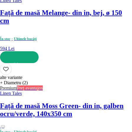
Linen Tales
Față de masă Melange
- din in, bej, ø 150
cm
În stoc
Ultimele bucăți
594 Lei
ADAUGĂ ÎN COȘ
alte variante
+ Diametru (2)
Premium
Preț avantajos
Linen Tales
Față de masă Moss Green
- din in, galben
ocru/verde, 140x350 cm
(
1
)