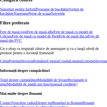
Suporturi pentru farfurii
Prosoape de bucătărie
Șorțuri de
bucătărie
Naproane
Perne de scaun
Șervețele
Filtre preferate
Fețe de masă roșii
Fețe de masă albe
Fețe de masă cu model de
Crăciun
Fețe de masă cu model de Paști
Fețe de masă din in
Fețe de
masă din PVC
Un e-shop cu inspirații zilnice de amenajare și cu o largă ofertă de
produse pentru o locuință frumoasă!
Cehia
Polonia
Slovacia
România
Ungaria
Croația
Lituania
Letonia
Slovenia
Informații despre cumpărături
Totul despre cumpărături
Modalități de livrare
Reclamații și
retur
Modalități de plată
Cum funcționează creditele?
Mai multe despre Bonami
Contact
Vouchere cadou
Despre noi
Branduri la Bonami
Bonami