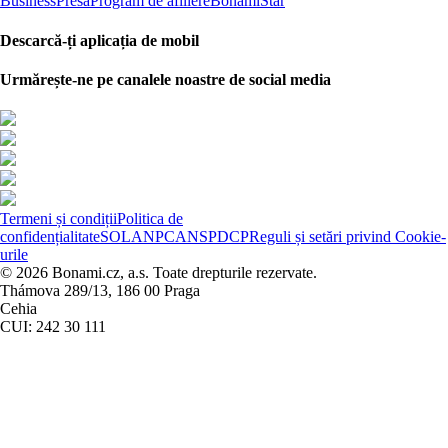
Business
Presa
Program de afiliere
BonamiStar
Descarcă-ți aplicația de mobil
Urmărește-ne pe canalele noastre de social media
Termeni și condiții
Politica de
confidențialitate
SOL
ANPC
ANSPDCP
Reguli și setări privind Cookie-
urile
© 2026 Bonami.cz, a.s. Toate drepturile rezervate.
Thámova 289/13, 186 00 Praga
Cehia
CUI: 242 30 111