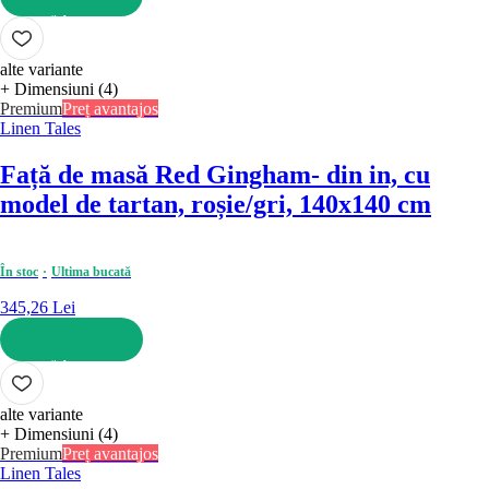
ADAUGĂ ÎN COȘ
alte variante
+ Dimensiuni (4)
Premium
Preț avantajos
Linen Tales
Față de masă Red Gingham
- din in, cu
model de tartan, roșie/gri, 140x140 cm
În stoc
Ultima bucată
345,26 Lei
ADAUGĂ ÎN COȘ
alte variante
+ Dimensiuni (4)
Premium
Preț avantajos
Linen Tales