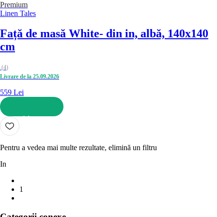
Premium
Linen Tales
Față de masă White
- din in, albă, 140x140
cm
(
4
)
Livrare de la 25.09.2026
559 Lei
ADAUGĂ ÎN COȘ
Pentru a vedea mai multe rezultate, elimină un filtru
In
1
Categorii conexe