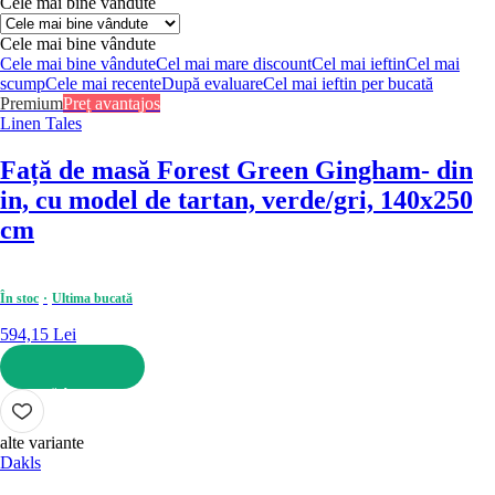
Cele mai bine vândute
Cele mai bine vândute
Cele mai bine vândute
Cel mai mare discount
Cel mai ieftin
Cel mai
scump
Cele mai recente
După evaluare
Cel mai ieftin per bucată
Premium
Preț avantajos
Linen Tales
Față de masă Forest Green Gingham
- din
in, cu model de tartan, verde/gri, 140x250
cm
În stoc
Ultima bucată
594,15 Lei
ADAUGĂ ÎN COȘ
alte variante
Dakls