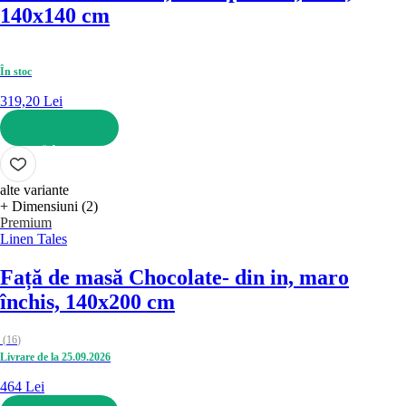
140x140 cm
În stoc
319,20 Lei
ADAUGĂ ÎN COȘ
alte variante
+ Dimensiuni (2)
Premium
Linen Tales
Față de masă Chocolate
- din in, maro
închis, 140x200 cm
(
16
)
Livrare de la 25.09.2026
464 Lei