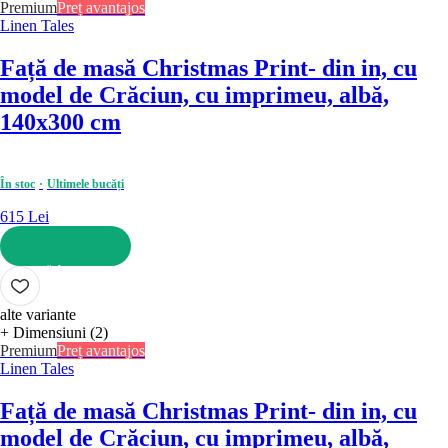
Premium
Preț avantajos
Linen Tales
Față de masă Christmas Print
- din in, cu
model de Crăciun, cu imprimeu, albă,
140x300 cm
În stoc
Ultimele bucăți
615 Lei
ADAUGĂ ÎN COȘ
alte variante
+ Dimensiuni (2)
Premium
Preț avantajos
Linen Tales
Față de masă Christmas Print
- din in, cu
model de Crăciun, cu imprimeu, albă,