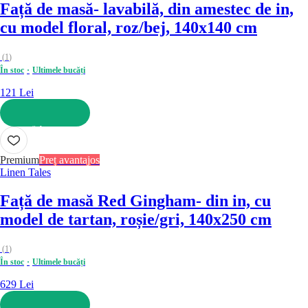
Față de masă
- lavabilă, din amestec de in,
cu model floral, roz/bej, 140x140 cm
(
1
)
În stoc
Ultimele bucăți
121 Lei
ADAUGĂ ÎN COȘ
Premium
Preț avantajos
Linen Tales
Față de masă Red Gingham
- din in, cu
model de tartan, roșie/gri, 140x250 cm
(
1
)
În stoc
Ultimele bucăți
629 Lei