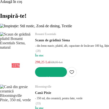
Adaugă în coș
Inspiră-te!
Bonami Essentials
Scaun de grădină Siena
- din lemn masiv, pliabil, alb, capacitate de încărcare 100 kg, l
(
28
)
În stoc
290,25 Lei
328,95 Lei
-11%
ADAUGĂ ÎN COȘ
Bloomingville
Cană Pixie
- 350 ml, din ceramică, pentru latte, verde
(
33
)
În stoc