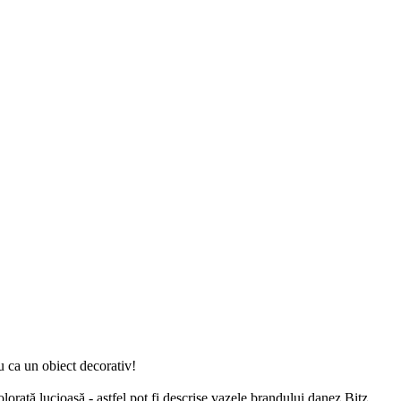
u ca un obiect decorativ!
orată lucioasă - astfel pot fi descrise vazele brandului danez Bitz.