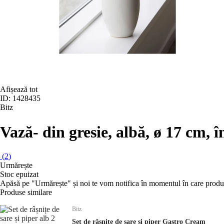
Afișează tot
ID: 1428435
Bitz
Vază
- din gresie, albă, ø 17 cm, 
(
2
)
Urmărește
Stoc epuizat
Apăsă pe "Urmărește" și noi te vom notifica în momentul în care produs
Produse similare
Bitz
Set de râșnițe de sare și piper Gastro Cream