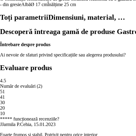
- din gresie
Albă
Ø 17 cm
Înălțime 25 cm
Toți parametrii
Dimensiuni, material, …
Descoperă întreaga gamă de produse Gastr
Întrebare despre produs
Ai nevoie de sfaturi privind specificațiile sau alegerea produsului?
Evaluare produs
4.5
Număr de evaluări
(
2
)
5
1
4
1
3
0
2
0
1
0
***** funcționează recenziile?
J
Jarmila P.
Cehia
,
15.01.2023
Foarte frumos și stabil. Potrivit pentru orice interior