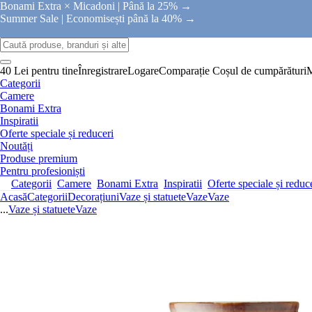
Bonami Extra × Micadoni |
Până la 25% →
Summer Sale |
Economisești până la 40% →
40 Lei pentru tine
Înregistrare
Logare
Comparație
Coșul de cumpărături
Categorii
Camere
Bonami Extra
Inspiratii
Oferte speciale și reduceri
Noutăți
Produse premium
Pentru profesioniști
Categorii
Camere
Bonami Extra
Inspiratii
Oferte speciale și reduc
Acasă
Categorii
Decorațiuni
Vaze și statuete
Vaze
Vaze
...
Vaze și statuete
Vaze