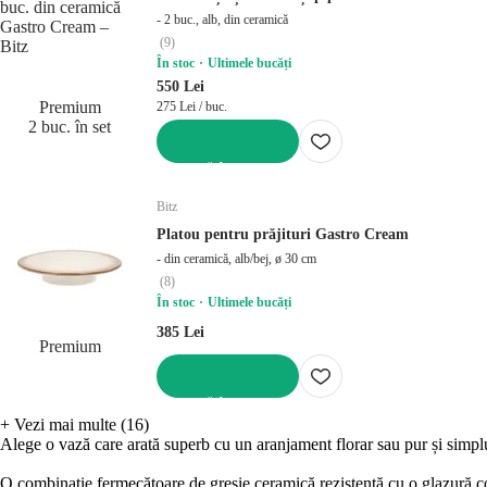
- 2 buc., alb, din ceramică
(
9
)
În stoc
Ultimele bucăți
550 Lei
Premium
275 Lei / buc.
2 buc. în set
ADAUGĂ ÎN COȘ
Bitz
Platou pentru prăjituri Gastro Cream
- din ceramică, alb/bej, ø 30 cm
(
8
)
În stoc
Ultimele bucăți
385 Lei
Premium
ADAUGĂ ÎN COȘ
+
Vezi mai multe (16)
Alege o vază care arată superb cu un aranjament florar sau pur și simpl
O combinație fermecătoare de gresie ceramică rezistentă cu o glazură col