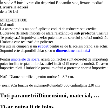
În stoc > 5 buc, livrare din depozitul Bonami
În stoc, livrare imediată
Livrare la adresă
de la 16 Lei
·
Mi 12.–Lu 17.08.
Mai mult
La acest produs nu pot fi aplicate coduri de reducere sau credite.
Bucură-te de zilele însorite de afară relaxându-te
sub protecția unei 
Te protejează împotriva razelor puternice ale soarelui și oferă umbră răc
Umbrela este realizată din poliester.
Nu uita să cumperi și un
suport
pentru ea de la același brand. (se achiz
Suportul este disponibil chiar și cu o
dimensiune mai mică
Pentru
umbrelele de soare
, acești doi factori sunt deosebit de importanți
putea înclina treptat umbrela, astfel încât să fii mereu la umbră. De asem
împotriva ploii. Umbrelele premium oferă o protecție sporită împotriva 
Notă: Diametru orificiu pentru umbrelă - 3,7 cm.
- neagră
Cu funcție de înclinare
Rotundă
Ø 300 cm
Înălțime 230 cm
Toți parametrii
Dimensiuni, material, …
Ți-ar putea fi de folos