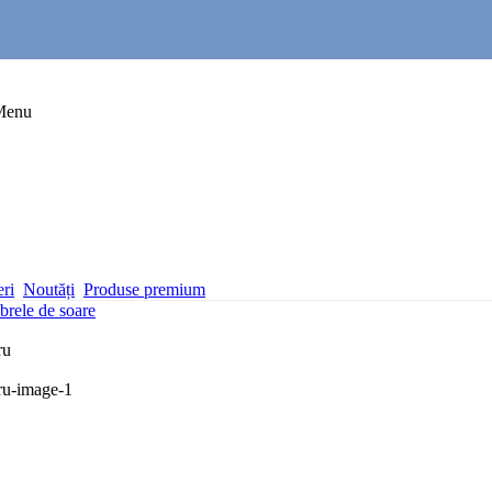
Menu
eri
Noutăți
Produse premium
rele de soare