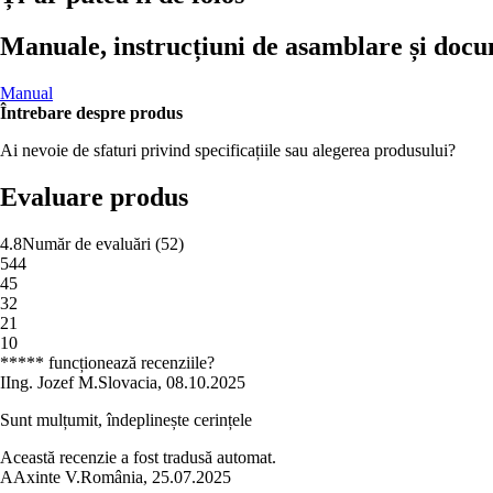
Manuale, instrucțiuni de asamblare și doc
Manual
Întrebare despre produs
Ai nevoie de sfaturi privind specificațiile sau alegerea produsului?
Evaluare produs
4.8
Număr de evaluări
(
52
)
5
44
4
5
3
2
2
1
1
0
***** funcționează recenziile?
I
Ing. Jozef M.
Slovacia
,
08.10.2025
Sunt mulțumit, îndeplinește cerințele
Această recenzie a fost tradusă automat.
A
Axinte V.
România
,
25.07.2025