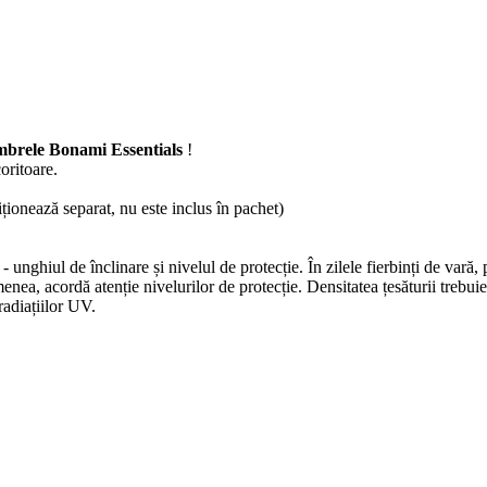
umbrele Bonami Essentials
!
oritoare.
iționează separat, nu este inclus în pachet)
 - unghiul de înclinare și nivelul de protecție. În zilele fierbinți de vară
enea, acordă atenție nivelurilor de protecție. Densitatea țesăturii trebui
radiațiilor UV.