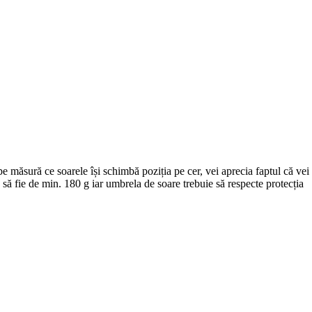
, pe măsură ce soarele își schimbă poziția pe cer, vei aprecia faptul că vei
e să fie de min. 180 g iar umbrela de soare trebuie să respecte protecția