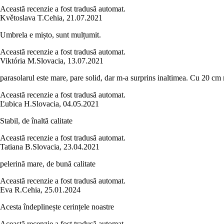
Această recenzie a fost tradusă automat.
Květoslava T.
Cehia
,
21.07.2021
Umbrela e mișto, sunt mulțumit.
Această recenzie a fost tradusă automat.
Viktória M.
Slovacia
,
13.07.2021
parasolarul este mare, pare solid, dar m-a surprins inaltimea. Cu 20 cm m
Această recenzie a fost tradusă automat.
Ľubica H.
Slovacia
,
04.05.2021
Stabil, de înaltă calitate
Această recenzie a fost tradusă automat.
Tatiana B.
Slovacia
,
23.04.2021
pelerină mare, de bună calitate
Această recenzie a fost tradusă automat.
Eva R.
Cehia
,
25.01.2024
Acesta îndeplinește cerințele noastre
Această recenzie a fost tradusă automat.