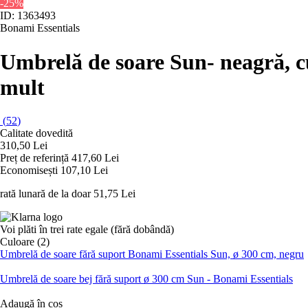
-25%
ID: 1363493
Bonami Essentials
Umbrelă de soare Sun
- neagră, 
mult
(
52
)
Calitate dovedită
310,50 Lei
Preț de referință
417,60 Lei
Economisești 107,10 Lei
rată lunară de la doar
51,75 Lei
Voi plăti în trei rate egale (fără dobândă)
Culoare (2)
Umbrelă de soare fără suport Bonami Essentials Sun, ø 300 cm, negru
Umbrelă de soare bej fără suport ø 300 cm Sun - Bonami Essentials
Adaugă în coș