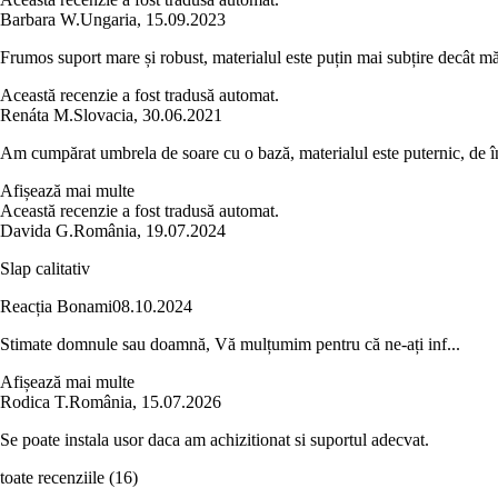
Barbara W.
Ungaria
,
15.09.2023
Frumos suport mare și robust, materialul este puțin mai subțire decât mă
Această recenzie a fost tradusă automat.
Renáta M.
Slovacia
,
30.06.2021
Am cumpărat umbrela de soare cu o bază, materialul este puternic, de înalt
Afișează mai multe
Această recenzie a fost tradusă automat.
Davida G.
România
,
19.07.2024
Slap calitativ
Reacția Bonami
08.10.2024
Stimate domnule sau doamnă, Vă mulțumim pentru că ne-ați inf...
Afișează mai multe
Rodica T.
România
,
15.07.2026
Se poate instala usor daca am achizitionat si suportul adecvat.
toate recenziile
(
16
)