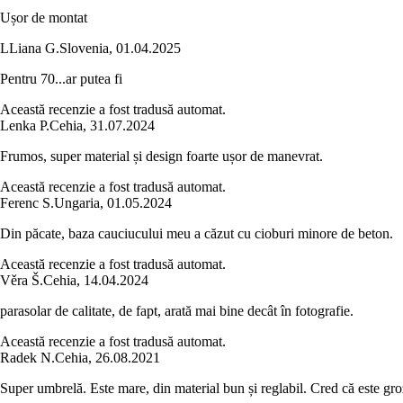
Ușor de montat
L
Liana G.
Slovenia
,
01.04.2025
Pentru 70...ar putea fi
Această recenzie a fost tradusă automat.
Lenka P.
Cehia
,
31.07.2024
Frumos, super material și design foarte ușor de manevrat.
Această recenzie a fost tradusă automat.
Ferenc S.
Ungaria
,
01.05.2024
Din păcate, baza cauciucului meu a căzut cu cioburi minore de beton.
Această recenzie a fost tradusă automat.
Věra Š.
Cehia
,
14.04.2024
parasolar de calitate, de fapt, arată mai bine decât în fotografie.
Această recenzie a fost tradusă automat.
Radek N.
Cehia
,
26.08.2021
Super umbrelă. Este mare, din material bun și reglabil. Cred că este gro