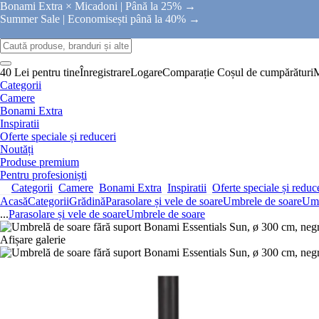
Bonami Extra × Micadoni |
Până la 25% →
Summer Sale |
Economisești până la 40% →
40 Lei pentru tine
Înregistrare
Logare
Comparație
Coșul de cumpărături
Categorii
Camere
Bonami Extra
Inspiratii
Oferte speciale și reduceri
Noutăți
Produse premium
Pentru profesioniști
Categorii
Camere
Bonami Extra
Inspiratii
Oferte speciale și reduc
Acasă
Categorii
Grădină
Parasolare și vele de soare
Umbrele de soare
Umb
...
Parasolare și vele de soare
Umbrele de soare
Afișare galerie