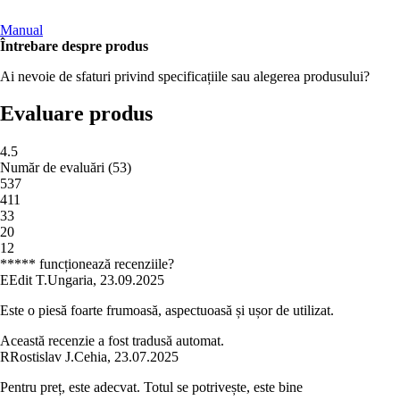
Manual
Întrebare despre produs
Ai nevoie de sfaturi privind specificațiile sau alegerea produsului?
Evaluare produs
4.5
Număr de evaluări
(
53
)
5
37
4
11
3
3
2
0
1
2
***** funcționează recenziile?
E
Edit T.
Ungaria
,
23.09.2025
Este o piesă foarte frumoasă, aspectuoasă și ușor de utilizat.
Această recenzie a fost tradusă automat.
R
Rostislav J.
Cehia
,
23.07.2025
Pentru preț, este adecvat. Totul se potrivește, este bine