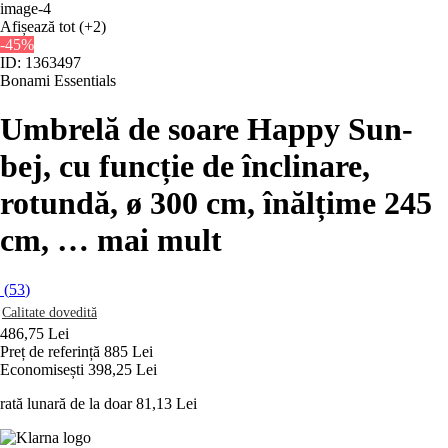
Afișează tot
(+2)
-45%
ID: 1363497
Bonami Essentials
Umbrelă de soare Happy Sun
-
bej, cu funcție de înclinare,
rotundă, ø 300 cm, înălțime 245
cm
, …
mai mult
(
53
)
Calitate dovedită
486,75 Lei
Preț de referință
885 Lei
Economisești 398,25 Lei
rată lunară de la doar
81,13 Lei