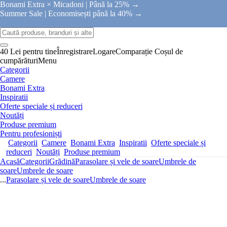
Bonami Extra × Micadoni |
Până la 25% →
Summer Sale |
Economisești până la 40% →
40 Lei pentru tine
Înregistrare
Logare
Comparație
Coșul de
cumpărături
Menu
Categorii
Camere
Bonami Extra
Inspiratii
Oferte speciale și reduceri
Noutăți
Produse premium
Pentru profesioniști
Categorii
Camere
Bonami Extra
Inspiratii
Oferte speciale și
reduceri
Noutăți
Produse premium
Acasă
Categorii
Grădină
Parasolare și vele de soare
Umbrele de
soare
Umbrele de soare
...
Parasolare și vele de soare
Umbrele de soare