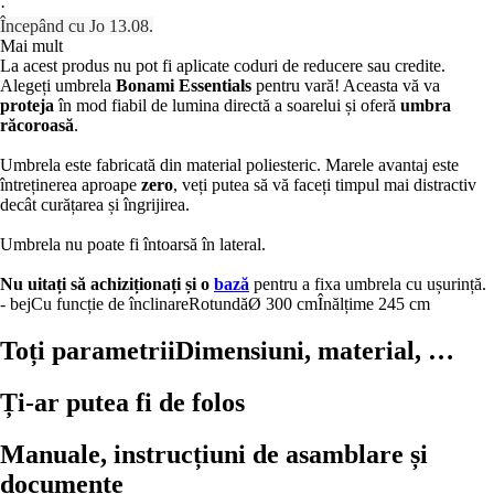
·
Începând cu Jo 13.08.
Mai mult
La acest produs nu pot fi aplicate coduri de reducere sau credite.
Alegeți umbrela
Bonami Essentials
pentru vară! Aceasta vă va
proteja
în mod fiabil de lumina directă a soarelui și oferă
umbra
răcoroasă
.
Umbrela este fabricată din material poliesteric. Marele avantaj este
întreținerea aproape
zero
, veți putea să vă faceți timpul mai distractiv
decât curățarea și îngrijirea.
Umbrela nu poate fi întoarsă în lateral.
Nu uitați să achiziționați și o
bază
pentru a fixa umbrela cu ușurință.
- bej
Cu funcție de înclinare
Rotundă
Ø 300 cm
Înălțime 245 cm
Toți parametrii
Dimensiuni, material, …
Ți-ar putea fi de folos
Manuale, instrucțiuni de asamblare și
documente