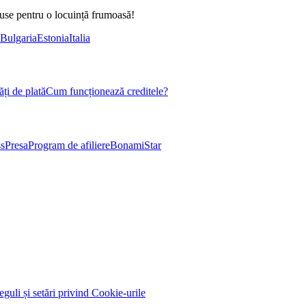
duse pentru o locuință frumoasă!
Bulgaria
Estonia
Italia
ți de plată
Cum funcționează creditele?
s
Presa
Program de afiliere
BonamiStar
eguli și setări privind Cookie-urile