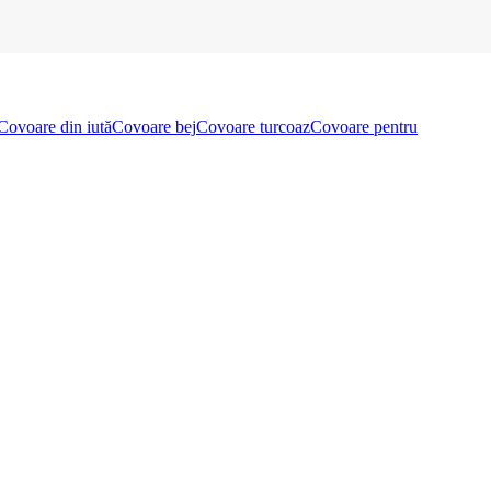
Covoare din iută
Covoare bej
Covoare turcoaz
Covoare pentru