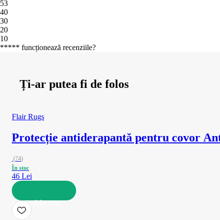
5
3
4
0
3
0
2
0
1
0
***** funcționează recenziile?
Ți-ar putea fi de folos
Flair Rugs
Protecție antiderapantă pentru covor Ant
(
74
)
În stoc
46 Lei
ADAUGĂ ÎN COȘ