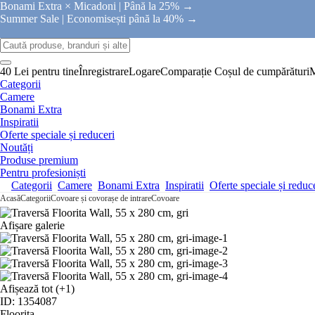
Bonami Extra × Micadoni |
Până la 25% →
Summer Sale |
Economisești până la 40% →
40 Lei pentru tine
Înregistrare
Logare
Comparație
Coșul de cumpărături
Categorii
Camere
Bonami Extra
Inspiratii
Oferte speciale și reduceri
Noutăți
Produse premium
Pentru profesioniști
Categorii
Camere
Bonami Extra
Inspiratii
Oferte speciale și reduc
Acasă
Categorii
Covoare și covorașe de intrare
Covoare
Afișare galerie
Afișează tot
(+1)
ID: 1354087
Floorita