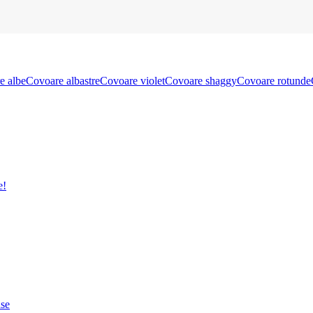
e albe
Covoare albastre
Covoare violet
Covoare shaggy
Covoare rotunde
e!
ase