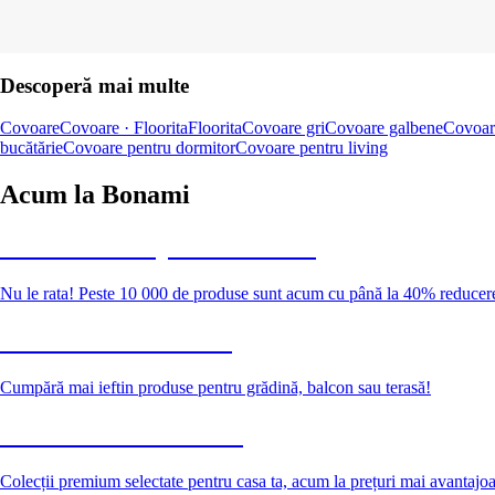
Descoperă mai multe
Covoare
Covoare · Floorita
Floorita
Covoare gri
Covoare galbene
Covoar
bucătărie
Covoare pentru dormitor
Covoare pentru living
Acum la Bonami
Summer Sale până la -40 %
Nu le rata! Peste 10 000 de produse sunt acum cu până la 40% reducer
Grădină la reducere
Cumpără mai ieftin produse pentru grădină, balcon sau terasă!
Premium la reducere
Colecții premium selectate pentru casa ta, acum la prețuri mai avantajo