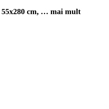
i, 55x280 cm
, …
mai mult