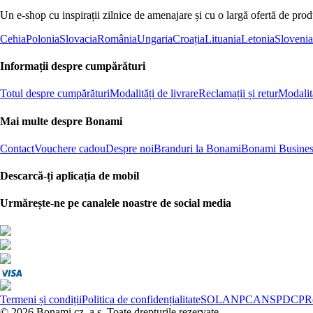
Un e-shop cu inspirații zilnice de amenajare și cu o largă ofertă de pro
Cehia
Polonia
Slovacia
România
Ungaria
Croația
Lituania
Letonia
Slovenia
Informații despre cumpărături
Totul despre cumpărături
Modalități de livrare
Reclamații și retur
Modalită
Mai multe despre Bonami
Contact
Vouchere cadou
Despre noi
Branduri la Bonami
Bonami Busines
Descarcă-ți aplicația de mobil
Urmărește-ne pe canalele noastre de social media
Termeni și condiții
Politica de confidențialitate
SOL
ANPC
ANSPDCP
R
© 2026 Bonami.cz, a.s. Toate drepturile rezervate.