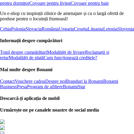
pentru dormitor
Covoare pentru living
Covoare pentru baie
Un e-shop cu inspirații zilnice de amenajare și cu o largă ofertă de
produse pentru o locuință frumoasă!
Cehia
Polonia
Slovacia
România
Ungaria
Croația
Lituania
Letonia
Slovenia
Informații despre cumpărături
Totul despre cumpărături
Modalități de livrare
Reclamații și
retur
Modalități de plată
Cum funcționează creditele?
Mai multe despre Bonami
Contact
Vouchere cadou
Despre noi
Branduri la Bonami
Bonami
Business
Presa
Program de afiliere
BonamiStar
Descarcă-ți aplicația de mobil
Urmărește-ne pe canalele noastre de social media