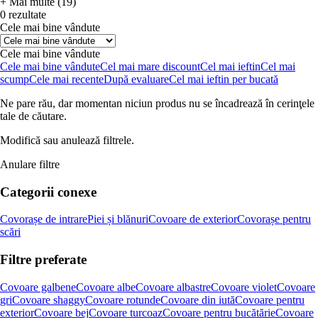
+ Mai multe (19)
0 rezultate
Cele mai bine vândute
Cele mai bine vândute
Cele mai bine vândute
Cel mai mare discount
Cel mai ieftin
Cel mai
scump
Cele mai recente
După evaluare
Cel mai ieftin per bucată
Ne pare rău, dar momentan niciun produs nu se încadrează în cerinţele
tale de căutare.
Modifică sau anulează filtrele.
Anulare filtre
Categorii conexe
Covorașe de intrare
Piei și blănuri
Covoare de exterior
Covorașe pentru
scări
Filtre preferate
Covoare galbene
Covoare albe
Covoare albastre
Covoare violet
Covoare
gri
Covoare shaggy
Covoare rotunde
Covoare din iută
Covoare pentru
exterior
Covoare bej
Covoare turcoaz
Covoare pentru bucătărie
Covoare