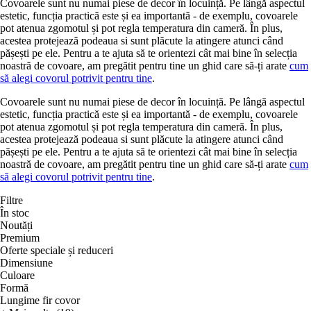
Covoarele sunt nu numai piese de decor în locuință. Pe lângă aspectul
estetic, funcția practică este și ea importantă - de exemplu, covoarele
pot atenua zgomotul și pot regla temperatura din cameră. În plus,
acestea protejează podeaua si sunt plăcute la atingere atunci când
pășești pe ele. Pentru a te ajuta să te orientezi cât mai bine în selecția
noastră de covoare, am pregătit pentru tine un ghid care să-ți arate
cum
să alegi covorul potrivit pentru tine
.
Covoarele sunt nu numai piese de decor în locuință. Pe lângă aspectul
estetic, funcția practică este și ea importantă - de exemplu, covoarele
pot atenua zgomotul și pot regla temperatura din cameră. În plus,
acestea protejează podeaua si sunt plăcute la atingere atunci când
pășești pe ele. Pentru a te ajuta să te orientezi cât mai bine în selecția
noastră de covoare, am pregătit pentru tine un ghid care să-ți arate
cum
să alegi covorul potrivit pentru tine
.
Filtre
În stoc
Noutăți
Premium
Oferte speciale și reduceri
Dimensiune
Culoare
Formă
Lungime fir covor