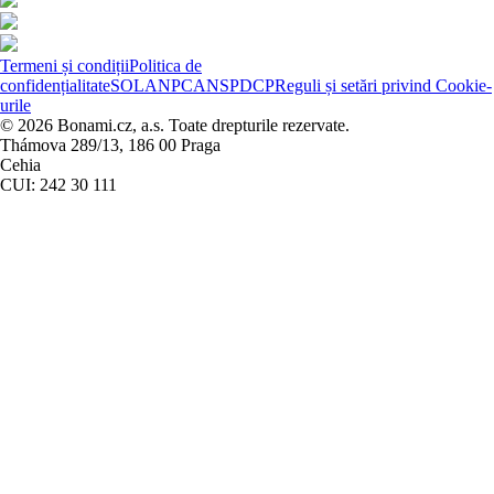
Termeni și condiții
Politica de
confidențialitate
SOL
ANPC
ANSPDCP
Reguli și setări privind Cookie-
urile
© 2026 Bonami.cz, a.s. Toate drepturile rezervate.
Thámova 289/13, 186 00 Praga
Cehia
CUI: 242 30 111