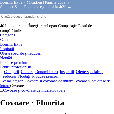
Bonami Extra × Micadoni |
Până la 25% →
Summer Sale |
Economisești până la 40% →
40 Lei pentru tine
Înregistrare
Logare
Comparație
Coșul de
cumpărături
Menu
Categorii
Camere
Bonami Extra
Inspiratii
Oferte speciale și reduceri
Noutăți
Produse premium
Pentru profesioniști
Categorii
Camere
Bonami Extra
Inspiratii
Oferte speciale și
reduceri
Noutăți
Produse premium
Acasă
Categorii
Covoare și covorașe de intrare
Covoare și covorașe de
intrare
Covoare
...
Covoare și covorașe de intrare
Covoare
Covoare · Floorita