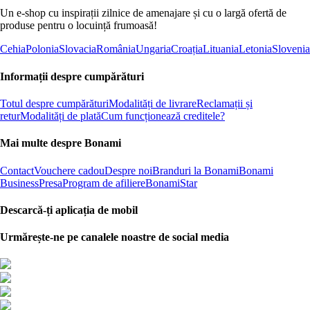
Un e-shop cu inspirații zilnice de amenajare și cu o largă ofertă de
produse pentru o locuință frumoasă!
Cehia
Polonia
Slovacia
România
Ungaria
Croația
Lituania
Letonia
Slovenia
Informații despre cumpărături
Totul despre cumpărături
Modalități de livrare
Reclamații și
retur
Modalități de plată
Cum funcționează creditele?
Mai multe despre Bonami
Contact
Vouchere cadou
Despre noi
Branduri la Bonami
Bonami
Business
Presa
Program de afiliere
BonamiStar
Descarcă-ți aplicația de mobil
Urmărește-ne pe canalele noastre de social media