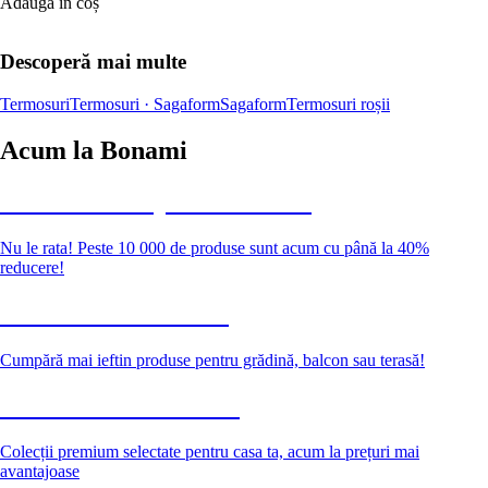
Adaugă în coș
Descoperă mai multe
Termosuri
Termosuri · Sagaform
Sagaform
Termosuri roșii
Acum la Bonami
Summer Sale până la -40 %
Nu le rata! Peste 10 000 de produse sunt acum cu până la 40%
reducere!
Grădină la reducere
Cumpără mai ieftin produse pentru grădină, balcon sau terasă!
Premium la reducere
Colecții premium selectate pentru casa ta, acum la prețuri mai
avantajoase