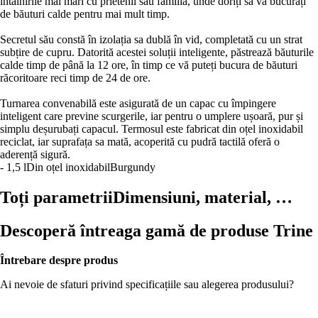
întâlnirile mai mari cu prietenii sau familia, unde doriți să vă bucurați
de băuturi calde pentru mai mult timp.
Secretul său constă în izolația sa dublă în vid, completată cu un strat
subțire de cupru. Datorită acestei soluții inteligente, păstrează băuturile
calde timp de până la 12 ore, în timp ce vă puteți bucura de băuturi
răcoritoare reci timp de 24 de ore.
Turnarea convenabilă este asigurată de un capac cu împingere
inteligent care previne scurgerile, iar pentru o umplere ușoară, pur și
simplu deșurubați capacul. Termosul este fabricat din oțel inoxidabil
reciclat, iar suprafața sa mată, acoperită cu pudră tactilă oferă o
aderență sigură.
- 1,5 l
Din oțel inoxidabil
Burgundy
Toți parametrii
Dimensiuni, material, …
Descoperă întreaga gamă de produse Trine
Întrebare despre produs
Ai nevoie de sfaturi privind specificațiile sau alegerea produsului?