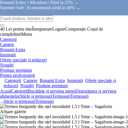
Bonami Extra × Micadoni |
Până la 25% →
Summer Sale |
Economisești până la 40% →
40 Lei pentru tine
Înregistrare
Logare
Comparație
Coșul de
cumpărături
Menu
Categorii
Camere
Bonami Extra
Inspiratii
Oferte speciale și reduceri
Noutăți
Produse premium
Pentru profesioniști
Categorii
Camere
Bonami Extra
Inspiratii
Oferte speciale și
reduceri
Noutăți
Produse premium
Acasă
Categorii
Bucătărie și servirea mesei
Depozitarea și servirea
alimentelor
Sticle și termosuri
Termosuri
Termosuri
...
Sticle și termosuri
Termosuri
Afișare galerie