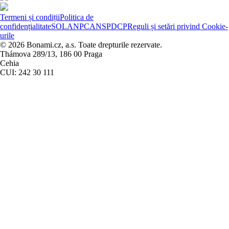
Termeni și condiții
Politica de
confidențialitate
SOL
ANPC
ANSPDCP
Reguli și setări privind Cookie-
urile
© 2026 Bonami.cz, a.s. Toate drepturile rezervate.
Thámova 289/13, 186 00 Praga
Cehia
CUI: 242 30 111