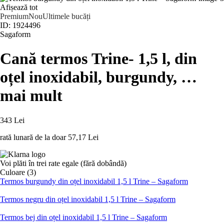
Afișează tot
Premium
Nou
Ultimele bucăți
ID: 1924496
Sagaform
Cană termos Trine
- 1,5 l, din
oțel inoxidabil, burgundy
, …
mai mult
343 Lei
rată lunară de la doar
57,17 Lei
Voi plăti în trei rate egale (fără dobândă)
Culoare (3)
Termos burgundy din oțel inoxidabil 1,5 l Trine – Sagaform
Termos negru din oțel inoxidabil 1,5 l Trine – Sagaform
Termos bej din oțel inoxidabil 1,5 l Trine – Sagaform