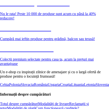
Summer Sale până la -40 %
Nu le rata! Peste 10 000 de produse sunt acum cu până la 40%
reducere!
Grădină la reducere
Cumpără mai ieftin produse pentru grădină, balcon sau terasă!
Premium la reducere
Colecții premium selectate pentru casa ta, acum la prețuri mai
avantajoase
Un e-shop cu inspirații zilnice de amenajare și cu o largă ofertă de
produse pentru o locuință frumoasă!
Cehia
Polonia
Slovacia
România
Ungaria
Croația
Lituania
Letonia
Slovenia
Informații despre cumpărături
Totul despre cumpărături
Modalități de livrare
Reclamații și
retur
Modalități de plată
Cum funcționează creditele?