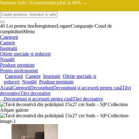
Summer Sale |
Economisești până la 40% →
40 Lei pentru tine
Înregistrare
Logare
Comparație
Coșul de
cumpărături
Menu
Categorii
Camere
Inspiratii
Oferte speciale și reduceri
Noutăți
Produse premium
Pentru profesioniști
Categorii
Camere
Inspiratii
Oferte speciale și
reduceri
Noutăți
Produse premium
Acasă
Categorii
Decorațiuni
Decorațiuni și accesorii pentru casă
Tăvi
decorative
Tăvi decorative
...
Decorațiuni și accesorii pentru casă
Tăvi decorative
Afișare galerie