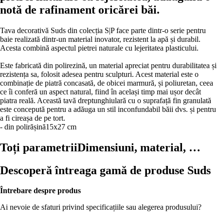
notă de rafinament oricărei băi.
Tava decorativă Suds din colecția S|P face parte dintr-o serie pentru
baie realizată dintr-un material inovator, rezistent la apă și durabil.
Acesta combină aspectul pietrei naturale cu lejeritatea plasticului.
Este fabricată din polirezină, un material apreciat pentru durabilitatea și
rezistența sa, folosit adesea pentru sculpturi. Acest material este o
combinație de piatră concasată, de obicei marmură, și poliuretan, ceea
ce îi conferă un aspect natural, fiind în același timp mai ușor decât
piatra reală. Această tavă dreptunghiulară cu o suprafață fin granulată
este concepută pentru a adăuga un stil inconfundabil băii dvs. și pentru
a fi cireașa de pe tort.
- din polirășină
15x27 cm
Toți parametrii
Dimensiuni, material, …
Descoperă întreaga gamă de produse Suds
Întrebare despre produs
Ai nevoie de sfaturi privind specificațiile sau alegerea produsului?