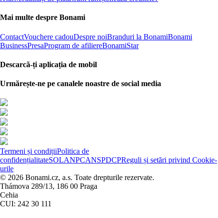
Mai multe despre Bonami
Contact
Vouchere cadou
Despre noi
Branduri la Bonami
Bonami
Business
Presa
Program de afiliere
BonamiStar
Descarcă-ți aplicația de mobil
Urmărește-ne pe canalele noastre de social media
Termeni și condiții
Politica de
confidențialitate
SOL
ANPC
ANSPDCP
Reguli și setări privind Cookie-
urile
© 2026 Bonami.cz, a.s. Toate drepturile rezervate.
Thámova 289/13, 186 00 Praga
Cehia
CUI: 242 30 111