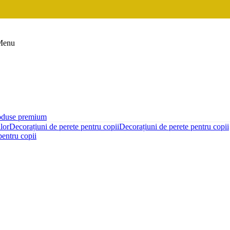
Menu
oduse premium
lor
Decorațiuni de perete pentru copii
Decorațiuni de perete pentru copii
pentru copii