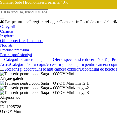
Summer Sale |
Economisești până la 40% →
40 Lei pentru tine
Înregistrare
Logare
Comparație
Coșul de cumpărături
Categorii
Camere
Inspiratii
Oferte speciale și reduceri
Noutăți
Produse premium
Pentru profesioniști
Categorii
Camere
Inspiratii
Oferte speciale și reduceri
Noutăți
Pr
Acasă
Categorii
Pentru copii
Accesorii și decorațiuni pentru camera copii
...
Accesorii și decorațiuni pentru camera copiilor
Decorațiuni de perete 
Afișare galerie
Afișează tot
Nou
ID: 1925728
OYOY Mini