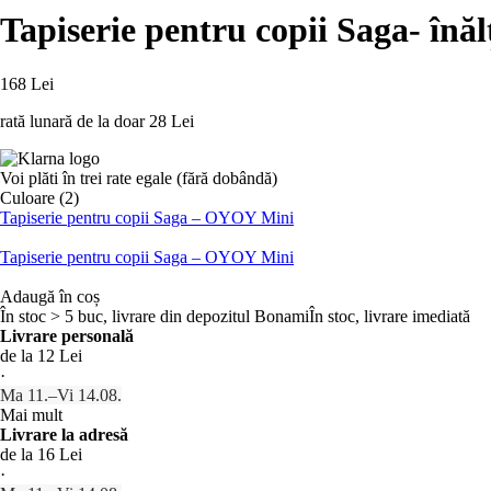
Tapiserie pentru copii Saga
- înă
168 Lei
rată lunară de la doar
28 Lei
Voi plăti în trei rate egale (fără dobândă)
Culoare (2)
Tapiserie pentru copii Saga – OYOY Mini
Tapiserie pentru copii Saga – OYOY Mini
Adaugă în coș
În stoc > 5 buc, livrare din depozitul Bonami
În stoc, livrare imediată
Livrare personală
de la 12 Lei
·
Ma 11.–Vi 14.08.
Mai mult
Livrare la adresă
de la 16 Lei
·