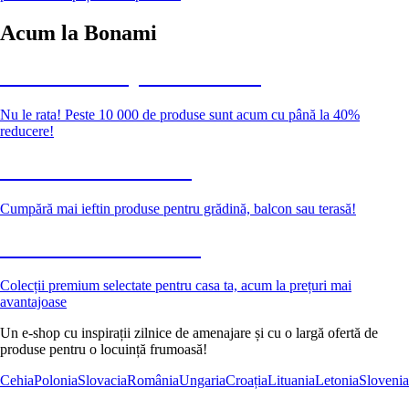
Acum la Bonami
Summer Sale până la -40 %
Nu le rata! Peste 10 000 de produse sunt acum cu până la 40%
reducere!
Grădină la reducere
Cumpără mai ieftin produse pentru grădină, balcon sau terasă!
Premium la reducere
Colecții premium selectate pentru casa ta, acum la prețuri mai
avantajoase
Un e-shop cu inspirații zilnice de amenajare și cu o largă ofertă de
produse pentru o locuință frumoasă!
Cehia
Polonia
Slovacia
România
Ungaria
Croația
Lituania
Letonia
Slovenia