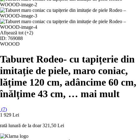
Afișează tot
(+2)
ID: 769088
WOOOD
Taburet Rodeo
- cu tapițerie din
imitație de piele, maro coniac,
lățime 120 cm, adâncime 60 cm,
înălțime 43 cm
, …
mai mult
(
7
)
1 929 Lei
rată lunară de la doar
321,50 Lei