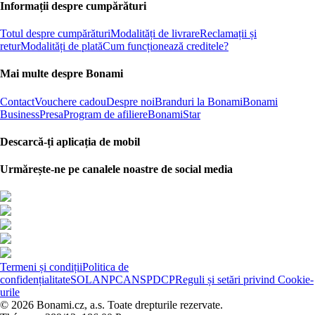
Informații despre cumpărături
Totul despre cumpărături
Modalități de livrare
Reclamații și
retur
Modalități de plată
Cum funcționează creditele?
Mai multe despre Bonami
Contact
Vouchere cadou
Despre noi
Branduri la Bonami
Bonami
Business
Presa
Program de afiliere
BonamiStar
Descarcă-ți aplicația de mobil
Urmărește-ne pe canalele noastre de social media
Termeni și condiții
Politica de
confidențialitate
SOL
ANPC
ANSPDCP
Reguli și setări privind Cookie-
urile
© 2026 Bonami.cz, a.s. Toate drepturile rezervate.