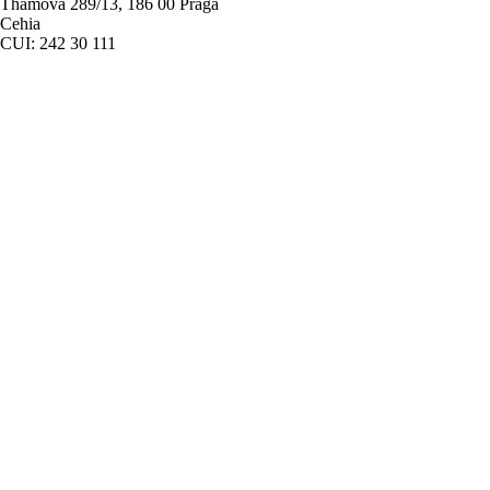
Thámova 289/13, 186 00 Praga
Cehia
CUI: 242 30 111