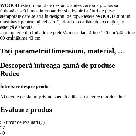
WOOOD
este un brand de design olandez care și-a propus să
îmbogățească lumea interioarelor și a locuirii alături de piese
atemporale care se află în designul de top. Piesele
WOOOD
sunt un
must-have pentru toți cei care își doresc o calitate de excepție și o
estetică elaborată.
- cu tapițerie din imitație de piele
Maro coniac
Lățime 120 cm
Adâncime
60 cm
Înălțime 43 cm
Toți parametrii
Dimensiuni, material, …
Descoperă întreaga gamă de produse
Rodeo
Întrebare despre produs
Ai nevoie de sfaturi privind specificațiile sau alegerea produsului?
Evaluare produs
5
Număr de evaluări
(
7
)
5
7
4
0