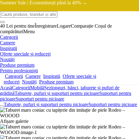
Summer Sale |
Economisești până la 40% →
40 Lei pentru tine
Înregistrare
Logare
Comparație
Coșul de
cumpărături
Menu
Categorii
Camere
Inspiratii
Oferte speciale și reduceri
Noutăți
Produse premium
Pentru profesioniști
Categorii
Camere
Inspiratii
Oferte speciale și
reduceri
Noutăți
Produse premium
Acasă
Categorii
Mobilă
Șezlonguri, bănci, taburete și pufuri de
grădină
Taburete, pufuri și suporturi pentru picioare
Suporturi pentru
picioare
Suporturi pentru picioare
...
Taburete, pufuri și suporturi pentru picioare
Suporturi pentru picioare
Afișare galerie