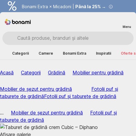
Bonami Extra × Micadoni |
Summer Sale |
Economisești până la 40% →
Până la 25% →
Menu
Categorii
Camere
Bonami Extra
Inspiratii
Oferte s
Acasă
Categorii
Grădină
Mobilier pentru grădină
Mobilier de șezut pentru grădină
Fotolii puf și
taburete de grădină
Fotolii puf și taburete de grădină
...
Mobilier de șezut pentru grădină
Fotolii puf și
taburete de grădină
Afișare galerie