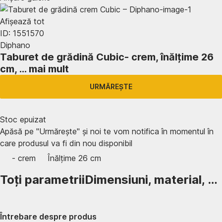
Afișează tot
ID: 1551570
Diphano
Taburet de grădină Cubic
- crem, înălțime 26
cm
, …
mai mult
URMĂREȘTE
Stoc epuizat
Apăsă pe "Urmărește" și noi te vom notifica în momentul în
care produsul va fi din nou disponibil
- crem
Înălțime 26 cm
Toți parametrii
Dimensiuni, material, …
Întrebare despre produs