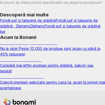
Ai nevoie de sfaturi privind specificațiile sau alegerea produsului?
Descoperă mai multe
Fotolii puf și taburete de grădină
Fotolii puf și taburete de
grădină · Diphano
Diphano
Fotolii puf și taburete de grădină
bej
Acum la Bonami
Summer Sale până la -40 %
Nu le rata! Peste 10 000 de produse sunt acum cu până la
40% reducere!
Grădină la reducere
Cumpără mai ieftin produse pentru grădină, balcon sau
terasă!
Premium la reducere
Colecții premium selectate pentru casa ta, acum la prețuri mai
avantajoase