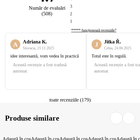
3
Număr de evaluări
(
508
)
2
1
***** funcționează recenziile?
Adriana K.
Jitka Ř.
A
J
Slovacia
,
21.11.2025
Cehia
,
24.06.2025
idee interesantă, vom vedea în practică
Totul este în regulă.
Această recenzie a fost tradusă
Această recenzie a fost tr
automat.
automat.
toate recenziile
(
179
)
Produse similare
Adaugă în coș
Adaugă în coș
Adaugă în coș
Adaugă în coș
Adaugă în 