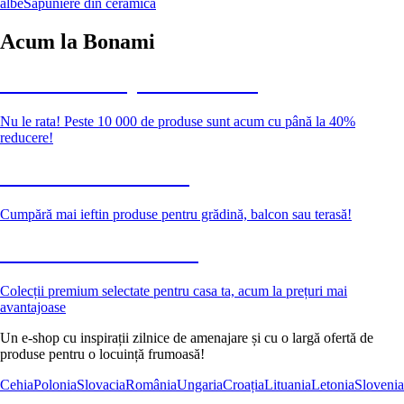
albe
Săpuniere din ceramică
Acum la Bonami
Summer Sale până la -40 %
Nu le rata! Peste 10 000 de produse sunt acum cu până la 40%
reducere!
Grădină la reducere
Cumpără mai ieftin produse pentru grădină, balcon sau terasă!
Premium la reducere
Colecții premium selectate pentru casa ta, acum la prețuri mai
avantajoase
Un e-shop cu inspirații zilnice de amenajare și cu o largă ofertă de
produse pentru o locuință frumoasă!
Cehia
Polonia
Slovacia
România
Ungaria
Croația
Lituania
Letonia
Slovenia