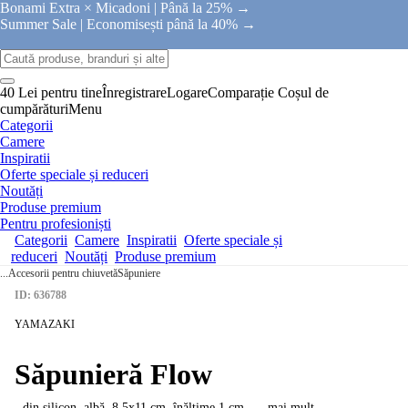
Bonami Extra × Micadoni |
Până la 25% →
Summer Sale |
Economisești până la 40% →
40 Lei pentru tine
Înregistrare
Logare
Comparație
Coșul de
cumpărături
Menu
Categorii
Camere
Inspiratii
Oferte speciale și reduceri
Noutăți
Produse premium
Pentru profesioniști
Categorii
Camere
Inspiratii
Oferte speciale și
reduceri
Noutăți
Produse premium
...
Accesorii pentru chiuvetă
Săpuniere
ID: 636788
YAMAZAKI
Săpunieră Flow
- din silicon, albă, 8,5x11 cm, înălțime 1 cm
, …
mai mult