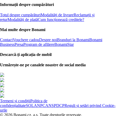
Informații despre cumpărături
Totul despre cumpărături
Modalități de livrare
Reclamații și
retur
Modalități de plată
Cum funcționează creditele?
Mai multe despre Bonami
Contact
Vouchere cadou
Despre noi
Branduri la Bonami
Bonami
Business
Presa
Program de afiliere
BonamiStar
Descarcă-ți aplicația de mobil
Urmărește-ne pe canalele noastre de social media
Termeni și condiții
Politica de
confidențialitate
SOL
ANPC
ANSPDCP
Reguli și setări privind Cookie-
urile
© 2026 Bonami.cz, a.s. Toate drepturile rezervate.