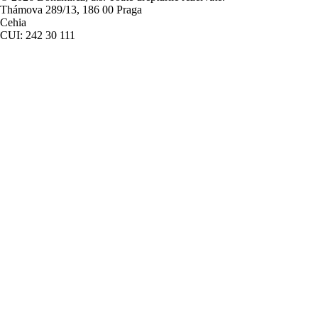
Thámova 289/13, 186 00 Praga
Cehia
CUI: 242 30 111