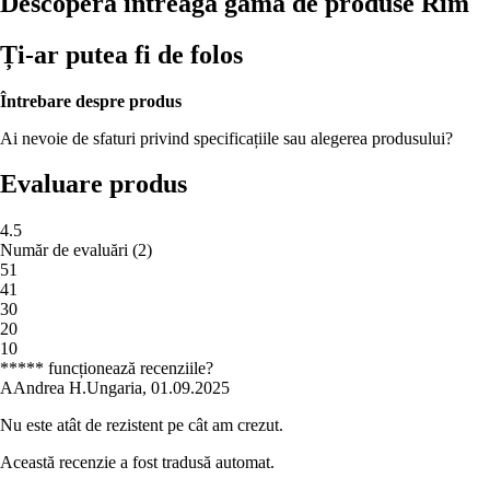
Descoperă întreaga gamă de produse Rim
Ți-ar putea fi de folos
Întrebare despre produs
Ai nevoie de sfaturi privind specificațiile sau alegerea produsului?
Evaluare produs
4.5
Număr de evaluări
(
2
)
5
1
4
1
3
0
2
0
1
0
***** funcționează recenziile?
A
Andrea H.
Ungaria
,
01.09.2025
Nu este atât de rezistent pe cât am crezut.
Această recenzie a fost tradusă automat.