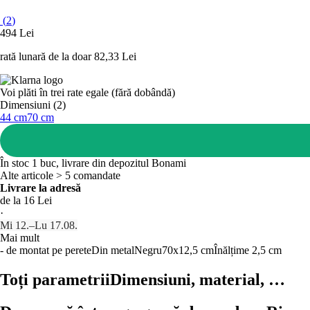
(
2
)
494 Lei
rată lunară de la doar
82,33 Lei
Voi plăti în trei rate egale (fără dobândă)
Dimensiuni (2)
44 cm
70 cm
În stoc 1 buc, livrare din depozitul Bonami
Alte articole > 5 comandate
Livrare la adresă
de la 16 Lei
·
Mi 12.–Lu 17.08.
Mai mult
- de montat pe perete
Din metal
Negru
70x12,5 cm
Înălțime 2,5 cm
Toți parametrii
Dimensiuni, material, …