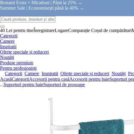
Bonami Extra × Micadoni |
Până la 25% →
Summer Sale |
Economisești până la 40% →
40 Lei pentru tine
Înregistrare
Logare
Comparație
Coșul de cumpărături
Categorii
Camere
Inspiratii
Oferte speciale și reduceri
Noutăți
Produse premium
Pentru profesioniști
Categorii
Camere
Inspiratii
Oferte speciale și reduceri
Noutăți
Pr
Acasă
Categorii
Accesorii pentru casă
Accesorii pentru baie
Suporturi pe
...
Suporturi pentru baie
Suporturi de prosoape