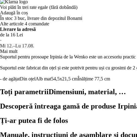
Voi plăti în trei rate egale (fără dobândă)
Adaugă în coș
În stoc 3 buc, livrare din depozitul Bonami
Alte articole 4 comandate
Livrare la adresă
de la 16 Lei
·
Mi 12.–Lu 17.08.
Mai mult
Suportul pentru prosoape Irpinia de la Wenko este un accesoriu practic p
Suportul este fabricat din oțel și este potrivit pentru uși cu grosimi de 
- de agățat
Din oțel
Alb mat
54,5x21,5 cm
Înălțime 77,5 cm
Toți parametrii
Dimensiuni, material, …
Descoperă întreaga gamă de produse Irpini
Ți-ar putea fi de folos
Manuale, instrucțiuni de asamblare și doc