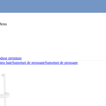
Menu
oduse premium
ntru baie
Suporturi de prosoape
Suporturi de prosoape