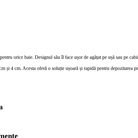
entru orice baie. Designul său îl face ușor de agățat pe ușă sau pe cabi
2 cm și 4 cm. Acesta oferă o soluție ușoară și rapidă pentru depozitarea p
a
umente