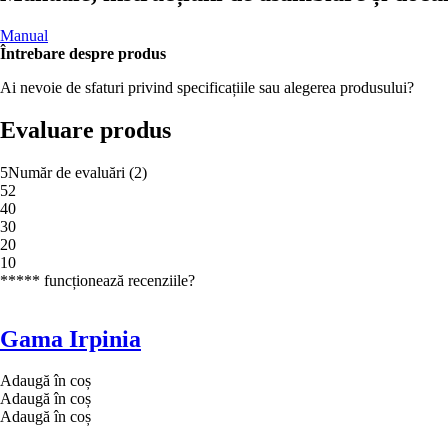
Manual
Întrebare despre produs
Ai nevoie de sfaturi privind specificațiile sau alegerea produsului?
Evaluare produs
5
Număr de evaluări
(
2
)
5
2
4
0
3
0
2
0
1
0
***** funcționează recenziile?
Gama Irpinia
Adaugă în coș
Adaugă în coș
Adaugă în coș