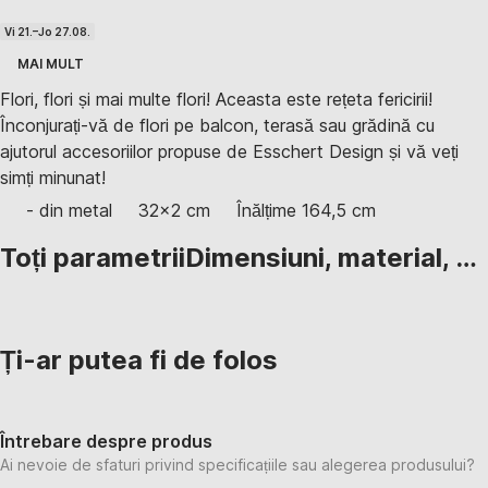
Vi 21.–Jo 27.08.
MAI MULT
Flori, flori și mai multe flori! Aceasta este rețeta fericirii!
Înconjurați-vă de flori pe balcon, terasă sau grădină cu
ajutorul accesoriilor propuse de Esschert Design și vă veți
simți minunat!
- din metal
32x2 cm
Înălțime 164,5 cm
Toți parametrii
Dimensiuni, material, …
Ți-ar putea fi de folos
Întrebare despre produs
Ai nevoie de sfaturi privind specificațiile sau alegerea produsului?