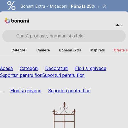
Bonami Extra × Micadoni |
Summer Sale |
Economisești până la 40% →
Până la 25% →
Menu
Categorii
Camere
Bonami Extra
Inspiratii
Oferte s
Acasă
Categorii
Decorațiuni
Flori și ghivece
Suporturi pentru flori
Suporturi pentru flori
...
Flori și ghivece
Suporturi pentru flori