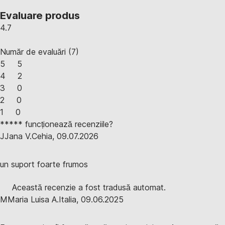
Evaluare produs
4.7
Număr de evaluări
(
7
)
5
5
4
2
3
0
2
0
1
0
***** funcționează recenziile?
J
Jana V.
Cehia
,
09.07.2026
un suport foarte frumos
Această recenzie a fost tradusă automat.
M
Maria Luisa A.
Italia
,
09.06.2025