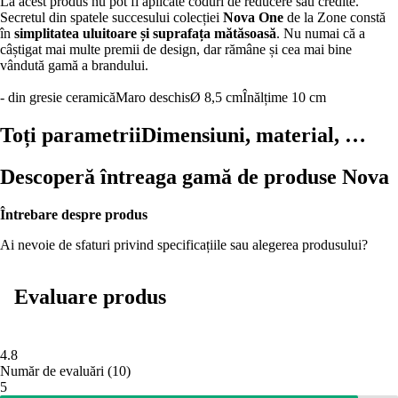
La acest produs nu pot fi aplicate coduri de reducere sau credite.
Secretul din spatele succesului colecției
Nova One
de la Zone constă
în
simplitatea uluitoare și suprafața mătăsoasă
. Nu numai că a
câștigat mai multe premii de design, dar rămâne și cea mai bine
vândută gamă a brandului.
- din gresie ceramică
Maro deschis
Ø 8,5 cm
Înălțime 10 cm
Toți parametrii
Dimensiuni, material, …
Descoperă întreaga gamă de produse Nova
Întrebare despre produs
Ai nevoie de sfaturi privind specificațiile sau alegerea produsului?
Evaluare produs
4.8
Număr de evaluări
(
10
)
5