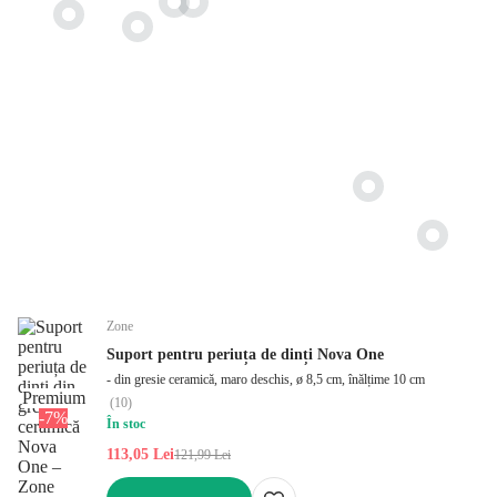
Zone
Suport pentru periuța de dinți Nova One
- din gresie ceramică, maro deschis, ø 8,5 cm, înălțime 10 cm
Premium
(
10
)
-7%
În stoc
113,05 Lei
121,99 Lei