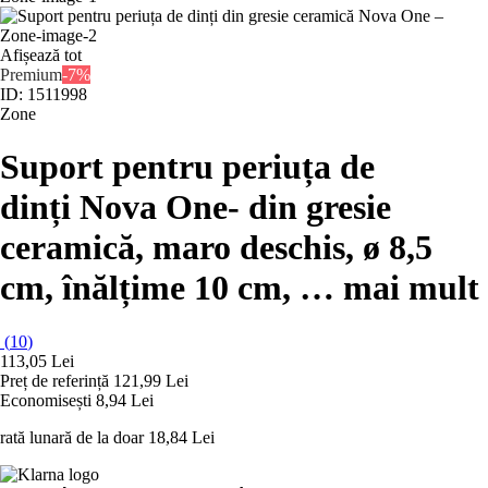
Afișează tot
Premium
-7%
ID: 1511998
Zone
Suport pentru periuța de
dinți Nova One
- din gresie
ceramică, maro deschis, ø 8,5
cm, înălțime 10 cm
, …
mai mult
(
10
)
113,05 Lei
Preț de referință
121,99 Lei
Economisești 8,94 Lei
rată lunară de la doar
18,84 Lei