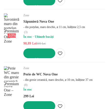
ADAUGĂ ÎN COȘ
Zone
Săpunieră Nova One
- din porțelan, maro deschis, ø 11 cm, înălțime 2,5 cm
Premium
(
3
)
-10%
În stoc
Ultimele bucăți
90,89 Lei
101 Lei
ADAUGĂ ÎN COȘ
Zone
Perie de WC Nova One
- din gresie ceramică, maro deschis, ø 10 cm, înălțime 37 cm
Premium
(
8
)
În stoc
299 Lei