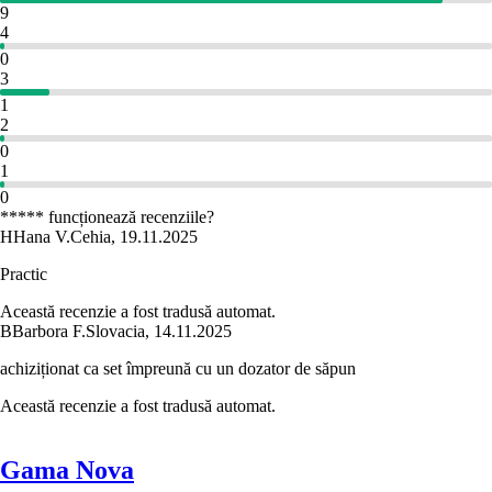
9
4
0
3
1
2
0
1
0
***** funcționează recenziile?
H
Hana V.
Cehia
,
19.11.2025
Practic
Această recenzie a fost tradusă automat.
B
Barbora F.
Slovacia
,
14.11.2025
achiziționat ca set împreună cu un dozator de săpun
Această recenzie a fost tradusă automat.
Gama Nova