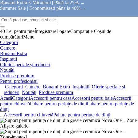
Bonami Extra × Micadoni |
Până la 25% →
Summer Sale |
Economisești până la 40% →
40 Lei pentru tine
Înregistrare
Logare
Comparație
Coșul de
cumpărături
Menu
Categorii
Camere
Bonami Extra
Inspiratii
Oferte speciale și reduceri
Noutăți
Produse premium
Pentru profesioniști
Categorii
Camere
Bonami Extra
Inspiratii
Oferte speciale și
reduceri
Noutăți
Produse premium
Acasă
Categorii
Accesorii pentru casă
Accesorii pentru baie
Accesorii
pentru chiuvetă
Pahare pentru periuțe de dinți
Pahare pentru periuțe de
dinți
...
Accesorii pentru chiuvetă
Pahare pentru periuțe de dinți
Afișare galerie