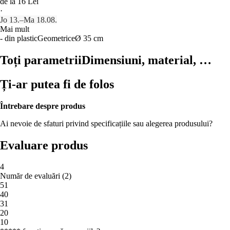
de la 16 Lei
·
Jo 13.–Ma 18.08.
Mai mult
- din plastic
Geometrice
Ø 35 cm
Toți parametrii
Dimensiuni, material, …
Ți-ar putea fi de folos
Întrebare despre produs
Ai nevoie de sfaturi privind specificațiile sau alegerea produsului?
Evaluare produs
4
Număr de evaluări
(
2
)
5
1
4
0
3
1
2
0
1
0