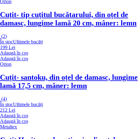
Orion
Cuțit
- tip cuțitul bucătarului, din oțel de
damasc, lungime lamă 20 cm, mâner: lemn
(
2
)
În stoc
Ultimele bucăți
199 Lei
Adaugă în coș
Adaugă în coș
Orion
Cuțit
- santoku, din oțel de damasc, lungime
lamă 17,5 cm, mâner: lemn
(
4
)
În stoc
Ultimele bucăți
212 Lei
Adaugă în coș
Adaugă în coș
Metaltex