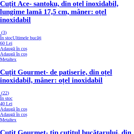
Cuțit Ace
- santoku, din oțel inoxidabil,
lungime lamă 17,5 cm, mâner: oțel
inoxidabil
(
3
)
În stoc
Ultimele bucăți
60 Lei
Adaugă în coș
Adaugă în coș
Metaltex
Cuțit Gourmet
- de patiserie, din oțel
inoxidabil, mâner: oțel inoxidabil
(
22
)
În stoc
40 Lei
Adaugă în coș
Adaugă în coș
Metaltex
Cuțit Gourmet
- tip cuțitul bucătarului, din