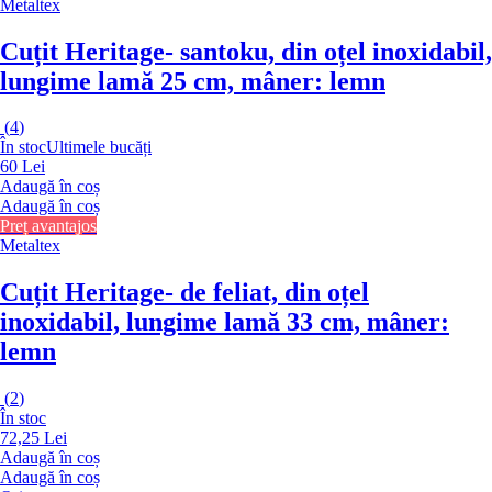
Metaltex
Cuțit Heritage
- santoku, din oțel inoxidabil,
lungime lamă 25 cm, mâner: lemn
(
4
)
În stoc
Ultimele bucăți
60 Lei
Adaugă în coș
Adaugă în coș
Preț avantajos
Metaltex
Cuțit Heritage
- de feliat, din oțel
inoxidabil, lungime lamă 33 cm, mâner:
lemn
(
2
)
În stoc
72,25 Lei
Adaugă în coș
Adaugă în coș