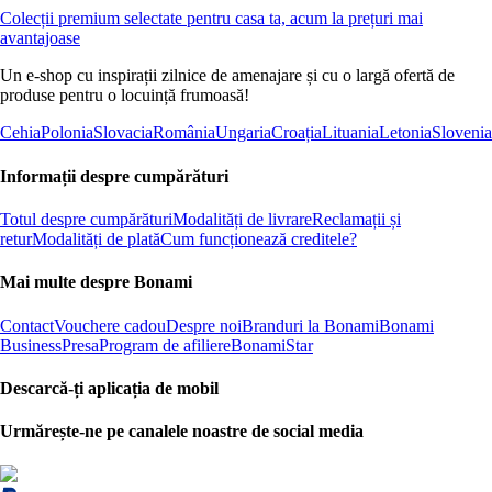
Colecții premium selectate pentru casa ta, acum la prețuri mai
avantajoase
Un e-shop cu inspirații zilnice de amenajare și cu o largă ofertă de
produse pentru o locuință frumoasă!
Cehia
Polonia
Slovacia
România
Ungaria
Croația
Lituania
Letonia
Slovenia
Informații despre cumpărături
Totul despre cumpărături
Modalități de livrare
Reclamații și
retur
Modalități de plată
Cum funcționează creditele?
Mai multe despre Bonami
Contact
Vouchere cadou
Despre noi
Branduri la Bonami
Bonami
Business
Presa
Program de afiliere
BonamiStar
Descarcă-ți aplicația de mobil
Urmărește-ne pe canalele noastre de social media