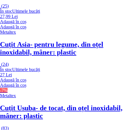
(
25
)
În stoc
Ultimele bucăți
27,99 Lei
Adaugă în coș
Adaugă în coș
Metaltex
Cuțit Asia
- pentru legume, din oțel
inoxidabil, mâner: plastic
(
24
)
În stoc
Ultimele bucăți
27 Lei
Adaugă în coș
Adaugă în coș
-7%
Metaltex
Cuțit Usuba
- de tocat, din oțel inoxidabil,
mâner: plastic
(
83
)