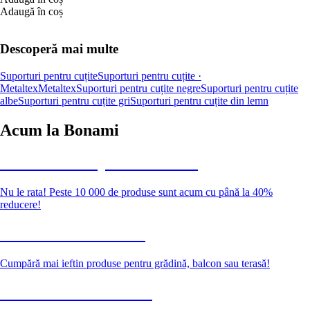
Adaugă în coș
Descoperă mai multe
Suporturi pentru cuțite
Suporturi pentru cuțite ·
Metaltex
Metaltex
Suporturi pentru cuțite negre
Suporturi pentru cuțite
albe
Suporturi pentru cuțite gri
Suporturi pentru cuțite din lemn
Acum la Bonami
Summer Sale până la -40 %
Nu le rata! Peste 10 000 de produse sunt acum cu până la 40%
reducere!
Grădină la reducere
Cumpără mai ieftin produse pentru grădină, balcon sau terasă!
Premium la reducere