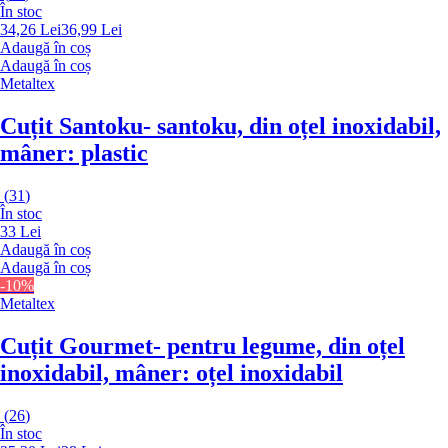
În stoc
34,26 Lei
36,99 Lei
Adaugă în coș
Adaugă în coș
Metaltex
Cuțit Santoku
- santoku, din oțel inoxidabil,
mâner: plastic
(
31
)
În stoc
33 Lei
Adaugă în coș
Adaugă în coș
-10%
Metaltex
Cuțit Gourmet
- pentru legume, din oțel
inoxidabil, mâner: oțel inoxidabil
(
26
)
În stoc