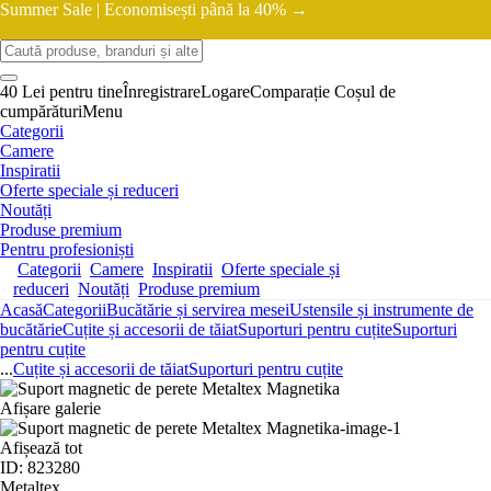
Summer Sale |
Economisești până la 40% →
40 Lei pentru tine
Înregistrare
Logare
Comparație
Coșul de
cumpărături
Menu
Categorii
Camere
Inspiratii
Oferte speciale și reduceri
Noutăți
Produse premium
Pentru profesioniști
Categorii
Camere
Inspiratii
Oferte speciale și
reduceri
Noutăți
Produse premium
Acasă
Categorii
Bucătărie și servirea mesei
Ustensile și instrumente de
bucătărie
Cuțite și accesorii de tăiat
Suporturi pentru cuțite
Suporturi
pentru cuțite
...
Cuțite și accesorii de tăiat
Suporturi pentru cuțite
Afișare galerie
Afișează tot
ID: 823280
Metaltex