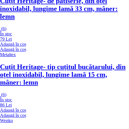
Cuțit Heritage
- de patiserie, din oțel
inoxidabil, lungime lamă 33 cm, mâner:
lemn
(
6
)
În stoc
79 Lei
Adaugă în coș
Adaugă în coș
Metaltex
Cuțit Heritage
- tip cuțitul bucătarului, din
oțel inoxidabil, lungime lamă 15 cm,
mâner: lemn
(
6
)
În stoc
86 Lei
Adaugă în coș
Adaugă în coș
Wenko