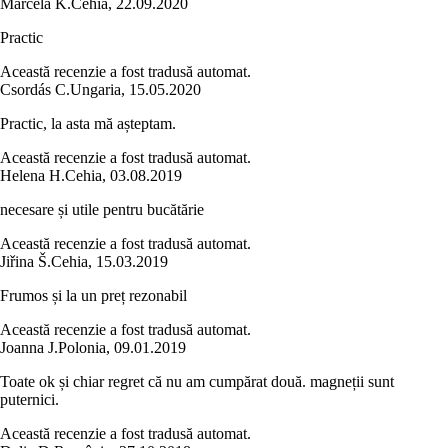
Marcela K.
Cehia
,
22.09.2020
Practic
Această recenzie a fost tradusă automat.
Csordás C.
Ungaria
,
15.05.2020
Practic, la asta mă așteptam.
Această recenzie a fost tradusă automat.
Helena H.
Cehia
,
03.08.2019
necesare și utile pentru bucătărie
Această recenzie a fost tradusă automat.
Jiřina Š.
Cehia
,
15.03.2019
Frumos și la un preț rezonabil
Această recenzie a fost tradusă automat.
Joanna J.
Polonia
,
09.01.2019
Toate ok și chiar regret că nu am cumpărat două. magneții sunt
puternici.
Această recenzie a fost tradusă automat.