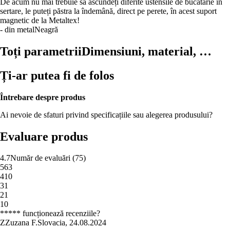
De acum nu mai trebuie să ascundeți diferite ustensile de bucătărie în
sertare, le puteți păstra la îndemână, direct pe perete, în acest suport
magnetic de la Metaltex!
- din metal
Neagră
Toți parametrii
Dimensiuni, material, …
Ți-ar putea fi de folos
Întrebare despre produs
Ai nevoie de sfaturi privind specificațiile sau alegerea produsului?
Evaluare produs
4.7
Număr de evaluări
(
75
)
5
63
4
10
3
1
2
1
1
0
***** funcționează recenziile?
Z
Zuzana F.
Slovacia
,
24.08.2024