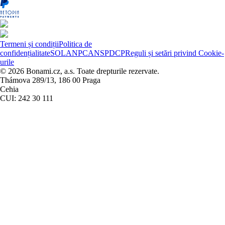
Termeni și condiții
Politica de
confidențialitate
SOL
ANPC
ANSPDCP
Reguli și setări privind Cookie-
urile
© 2026 Bonami.cz, a.s. Toate drepturile rezervate.
Thámova 289/13, 186 00 Praga
Cehia
CUI: 242 30 111