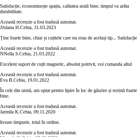
Satisfacție, economisește spațiu, calitatea arată bine, timpul va arăta
durabilitate.
Această recenzie a fost tradusă automat.
J
Jolana H.
Cehia
,
31.03.2023
Ține foarte bine, chiar și cuțitele care nu erau de același tip... Satisfacție
Această recenzie a fost tradusă automat.
N
Nella S.
Cehia
,
21.03.2022
Excelent suport de cuțit magnetic, absolut potrivit, voi comanda altul
Această recenzie a fost tradusă automat.
Eva B.
Cehia
,
19.01.2022
În cele din urmă, am optat pentru lipire în loc de găurire și rezistă foarte
bine.
Această recenzie a fost tradusă automat.
Jarmila K.
Cehia
,
09.11.2020
livrare timpurie, totul în ordine.
Această recenzie a fost tradusă automat.