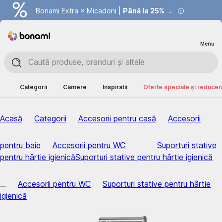
Bonami Extra × Micadoni |
Summer Sale |
Economisești până la 40% →
Până la 25% →
Menu
Categorii
Camere
Inspiratii
Oferte speciale și reducer
Acasă
Categorii
Accesorii pentru casă
Accesorii
pentru baie
Accesorii pentru WC
Suporturi stative
pentru hârtie igienică
Suporturi stative pentru hârtie igienică
...
Accesorii pentru WC
Suporturi stative pentru hârtie
igienică