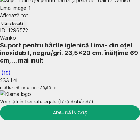
Afișează tot
Ultima bucată
ID: 1296572
Wenko
Suport pentru hârtie igienică Lima
- din oțel
inoxidabil, negru/gri, 23,5x20 cm, înălțime 69
cm
, …
mai mult
(
19
)
233 Lei
rată lunară de la doar
38,83 Lei
Voi plăti în trei rate egale (fără dobândă)
ADAUGĂ ÎN COȘ