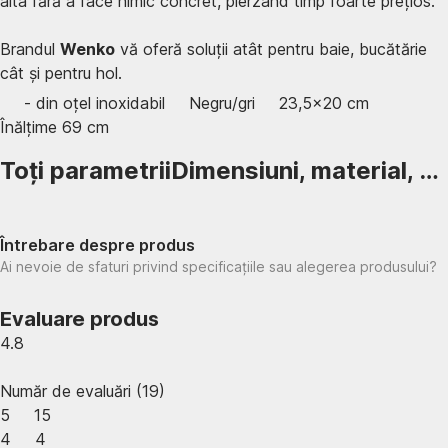
alta fără a face nimic concret, pierzând timp foarte prețios.
Brandul
Wenko
vă oferă soluții atât pentru baie, bucătărie
cât și pentru hol.
- din oțel inoxidabil
Negru/gri
23,5x20 cm
Înălțime 69 cm
Toți parametrii
Dimensiuni, material, …
Întrebare despre produs
Ai nevoie de sfaturi privind specificațiile sau alegerea produsului?
Evaluare produs
4.8
Număr de evaluări
(
19
)
5
15
4
4