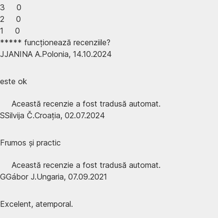
3
0
2
0
1
0
***** funcționează recenziile?
J
JANINA A.
Polonia
,
14.10.2024
este ok
Această recenzie a fost tradusă automat.
S
Silvija Č.
Croația
,
02.07.2024
Frumos și practic
Această recenzie a fost tradusă automat.
G
Gábor J.
Ungaria
,
07.09.2021
Excelent, atemporal.