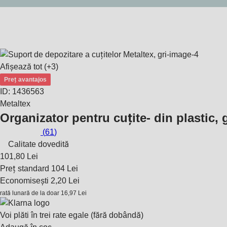
Afișează tot
(+3)
Preț avantajos
ID: 1436563
Metaltex
Organizator pentru cuțite
- din plastic, 
(
61
)
Calitate dovedită
101,80 Lei
Preț standard 104 Lei
Economisești 2,20 Lei
rată lunară de la doar
16,97 Lei
Voi plăti în trei rate egale (fără dobândă)