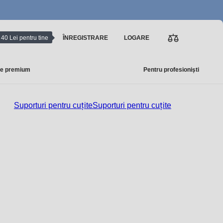
40 Lei pentru tine
ÎNREGISTRARE
LOGARE
e premium
Pentru profesioniști
Suporturi pentru cuțite
Suporturi pentru cuțite