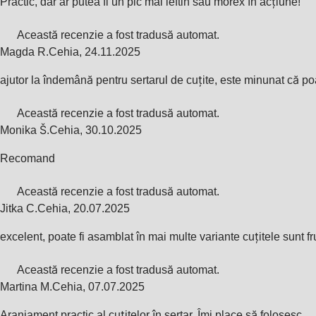
Practic, dar ar putea fi un pic mai ieftin sau morex în acțiune!
Această recenzie a fost tradusă automat.
Magda R.
Cehia
,
24.11.2025
ajutor la îndemână pentru sertarul de cuțite, este minunat că poa
Această recenzie a fost tradusă automat.
Monika Š.
Cehia
,
30.10.2025
Recomand
Această recenzie a fost tradusă automat.
Jitka C.
Cehia
,
20.07.2025
excelent, poate fi asamblat în mai multe variante cuțitele sunt 
Această recenzie a fost tradusă automat.
Martina M.
Cehia
,
07.07.2025
Aranjament practic al cuțitelor în sertar. Îmi place să folosesc.