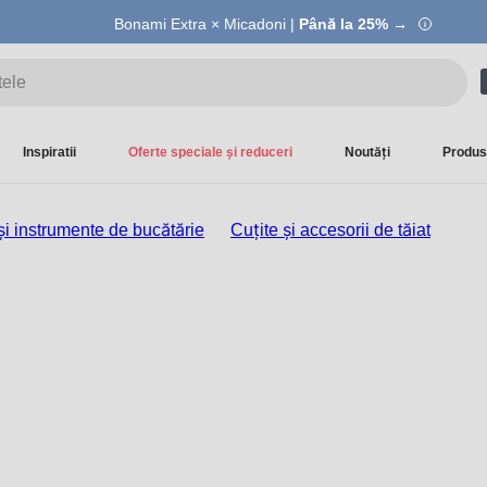
Summer Sale |
Bonami Extra × Micadoni |
Economisești până la 40% →
Până la 25% →
Inspiratii
Oferte speciale și reduceri
Noutăți
Produs
și instrumente de bucătărie
Cuțite și accesorii de tăiat