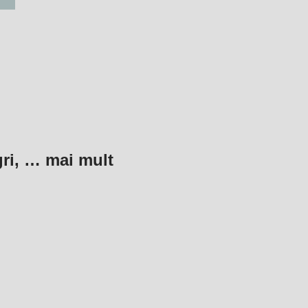
gri
, …
mai mult