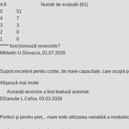
4.8
Număr de evaluări
(
61
)
5
51
4
7
3
3
2
0
1
0
***** funcționează recenziile?
M
Martin U.
Slovacia
,
01.07.2026
Suport excelent pentru cuțite, de mare capacitate, care ocupă pu
Afișează mai multe
Această recenzie a fost tradusă automat.
D
Danuše L.
Cehia
,
03.03.2026
Perfect și pentru preț... mare este utilizarea variabilă a modulel