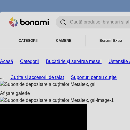
CATEGORII
CAMERE
Bonami Extra
Acasă
Categorii
Bucătărie și servirea mesei
Ustensile 
...
Cuțite și accesorii de tăiat
Suporturi pentru cuțite
Afișare galerie