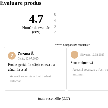
Evaluare produs
4.7
5
4
3
Număr de evaluări
(
889
)
2
1
***** funcționează recenziile?
Zuzana Š.
Z
Slovacia
,
12.02.2025
Cehia
,
12.07.2025
Sunt mulțumit/ă.
Produs genial, în sfârșit cineva s-a
gândit la asta!
Această recenzie a fost tr
automat.
Această recenzie a fost tradusă
automat.
toate recenziile
(
227
)