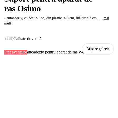
ras Osimo
- autoadeziv, cu Static-Loc, din plastic, ø 8 cm, înălțime 3 cm
, …
mai
mult
Calitate dovedită
(
889
)
Afișare galerie
Preț avantajos