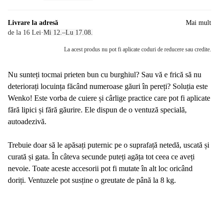
Livrare la adresă
Mai mult
de la 16 Lei
·
Mi 12.–Lu 17.08.
La acest produs nu pot fi aplicate coduri de reducere sau credite.
Nu sunteți tocmai prieten bun cu burghiul? Sau vă e frică să nu
deteriorați locuința făcând numeroase găuri în pereți? Soluția este
Wenko! Este vorba de cuiere și cârlige practice care pot fi aplicate
fără lipici și fără găurire. Ele dispun de o ventuză specială,
autoadezivă.
Trebuie doar să le apăsați puternic pe o suprafață netedă, uscată și
curată și gata. În câteva secunde puteți agăța tot ceea ce aveți
nevoie. Toate aceste accesorii pot fi mutate în alt loc oricând
doriți. Ventuzele pot susține o greutate de până la 8 kg.