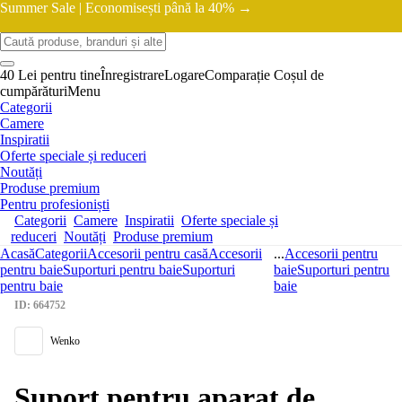
Summer Sale |
Economisești până la 40% →
40 Lei pentru tine
Înregistrare
Logare
Comparație
Coșul de
cumpărături
Menu
Categorii
Camere
Inspiratii
Oferte speciale și reduceri
Noutăți
Produse premium
Pentru profesioniști
Categorii
Camere
Inspiratii
Oferte speciale și
reduceri
Noutăți
Produse premium
Acasă
Categorii
Accesorii pentru casă
Accesorii
...
Accesorii pentru
pentru baie
Suporturi pentru baie
Suporturi
baie
Suporturi pentru
pentru baie
baie
ID: 664752
Wenko
Suport pentru aparat de