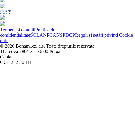
Termeni și condiții
Politica de
confidențialitate
SOL
ANPC
ANSPDCP
Reguli și setări privind Cookie-
urile
© 2026 Bonami.cz, a.s. Toate drepturile rezervate.
Thámova 289/13, 186 00 Praga
Cehia
CUI: 242 30 111