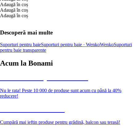
Adaugă în coș
Adaugă în coș
Adaugă în coș
Descoperă mai multe
Suporturi pentru baie
Suporturi pentru baie · Wenko
Wenko
Suporturi
pentru baie transparente
Acum la Bonami
Summer Sale până la -40 %
Nu le rata! Peste 10 000 de produse sunt acum cu până la 40%
reducere!
Grădină la reducere
Cumpără mai ieftin produse pentru grădină, balcon sau terasă!
Premium la reducere