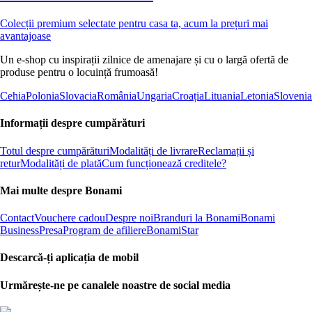
Colecții premium selectate pentru casa ta, acum la prețuri mai
avantajoase
Un e-shop cu inspirații zilnice de amenajare și cu o largă ofertă de
produse pentru o locuință frumoasă!
Cehia
Polonia
Slovacia
România
Ungaria
Croația
Lituania
Letonia
Slovenia
Informații despre cumpărături
Totul despre cumpărături
Modalități de livrare
Reclamații și
retur
Modalități de plată
Cum funcționează creditele?
Mai multe despre Bonami
Contact
Vouchere cadou
Despre noi
Branduri la Bonami
Bonami
Business
Presa
Program de afiliere
BonamiStar
Descarcă-ți aplicația de mobil
Urmărește-ne pe canalele noastre de social media