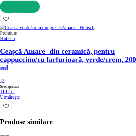
ADAUGĂ ÎN COȘ
Premium
Hübsch
Ceașcă Amare
- din ceramică, pentru
cappuccino/cu farfurioară, verde/crem, 200
ml
(
2
)
Stoc epuizat
110 Lei
Urmărește
Produse similare