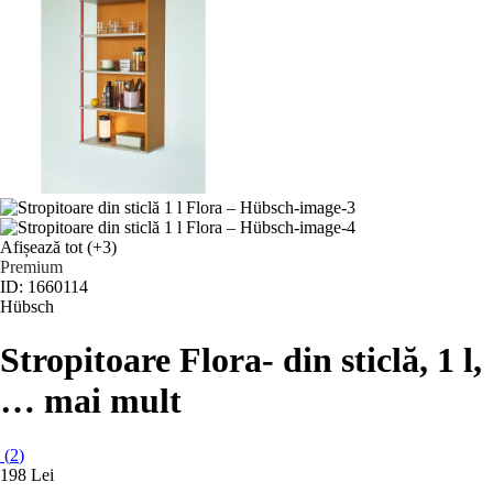
Afișează tot
(+3)
Premium
ID: 1660114
Hübsch
Stropitoare Flora
- din sticlă, 1 l
,
…
mai mult
(
2
)
198 Lei