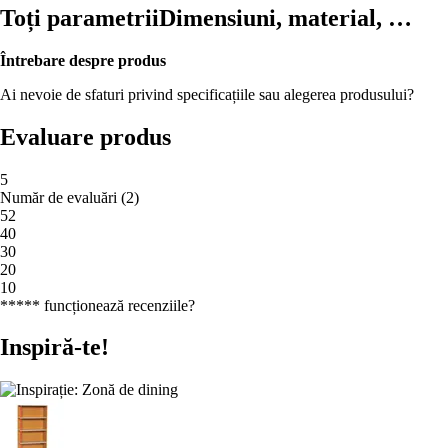
Toți parametrii
Dimensiuni, material, …
Întrebare despre produs
Ai nevoie de sfaturi privind specificațiile sau alegerea produsului?
Evaluare produs
5
Număr de evaluări
(
2
)
5
2
4
0
3
0
2
0
1
0
***** funcționează recenziile?
Inspiră-te!