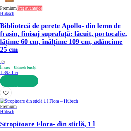
Premium
Preț avantajos
Hübsch
Bibliotecă de perete Apollo
- din lemn de
frasin, finisaj suprafață: lăcuit, portocalie,
lățime 60 cm, înălțime 109 cm, adâncime
25 cm
(
2
)
În stoc
Ultimele bucăți
1 393 Lei
ADAUGĂ ÎN COȘ
Premium
Hübsch
Stropitoare Flora
- din sticlă, 1 l