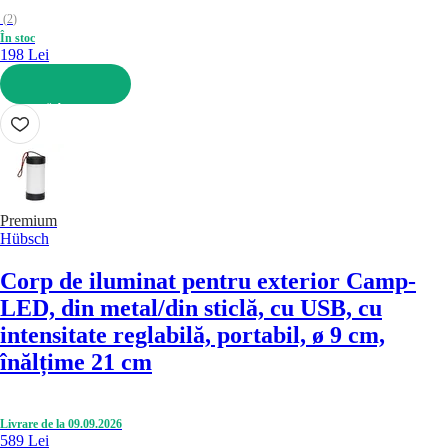
(
2
)
În stoc
198 Lei
ADAUGĂ ÎN COȘ
Premium
Hübsch
Corp de iluminat pentru exterior Camp
-
LED, din metal/din sticlă, cu USB, cu
intensitate reglabilă, portabil, ø 9 cm,
înălțime 21 cm
Livrare de la 09.09.2026
589 Lei