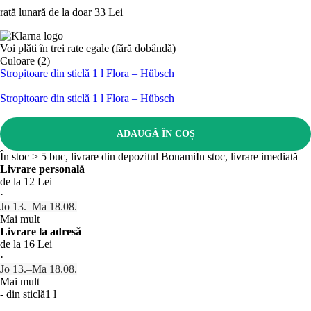
rată lunară de la doar
33 Lei
Voi plăti în trei rate egale (fără dobândă)
Culoare (2)
Stropitoare din sticlă 1 l Flora – Hübsch
Stropitoare din sticlă 1 l Flora – Hübsch
ADAUGĂ ÎN COȘ
În stoc > 5 buc, livrare din depozitul Bonami
În stoc, livrare imediată
Livrare personală
de la 12 Lei
·
Jo 13.–Ma 18.08.
Mai mult
Livrare la adresă
de la 16 Lei
·
Jo 13.–Ma 18.08.
Mai mult
- din sticlă
1 l