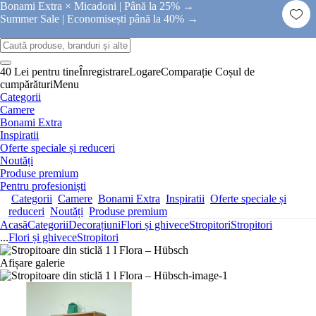
Bonami Extra × Micadoni |
Până la 25% →
Summer Sale |
Economisești până la 40% →
40 Lei pentru tine
Înregistrare
Logare
Comparație
Coșul de
cumpărături
Menu
Categorii
Camere
Bonami Extra
Inspiratii
Oferte speciale și reduceri
Noutăți
Produse premium
Pentru profesioniști
Categorii
Camere
Bonami Extra
Inspiratii
Oferte speciale și
reduceri
Noutăți
Produse premium
Acasă
Categorii
Decorațiuni
Flori și ghivece
Stropitori
Stropitori
...
Flori și ghivece
Stropitori
Afișare galerie