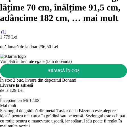
lățime 70 cm, înălțime 91,5 cm,
adâncime 182 cm
, …
mai mult
(
1
)
1 779 Lei
rată lunară de la doar
296,50 Lei
Voi plăti în trei rate egale (fără dobândă)
ADAUGĂ ÎN COȘ
În stoc 2 buc, livrare din depozitul Bonami
Livrare la adresă
de la 129 Lei
·
Începând cu Mi 12.08.
Mai mult
Șezlongul de grădină din metal Taylor de la Bizzotto este alegerea
ideală pentru relaxarea în grădină sau pe terasă. Șezlongul este echipat
cu rotițe pentru o manevrare ușoară, iar spătarul său poate fi reglat în
mai multe poziții.