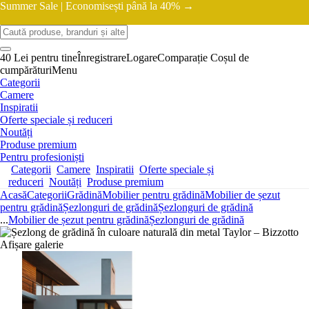
Summer Sale |
Economisești până la 40% →
40 Lei pentru tine
Înregistrare
Logare
Comparație
Coșul de
cumpărături
Menu
Categorii
Camere
Inspiratii
Oferte speciale și reduceri
Noutăți
Produse premium
Pentru profesioniști
Categorii
Camere
Inspiratii
Oferte speciale și
reduceri
Noutăți
Produse premium
Acasă
Categorii
Grădină
Mobilier pentru grădină
Mobilier de șezut
pentru grădină
Șezlonguri de grădină
Șezlonguri de grădină
...
Mobilier de șezut pentru grădină
Șezlonguri de grădină
Afișare galerie