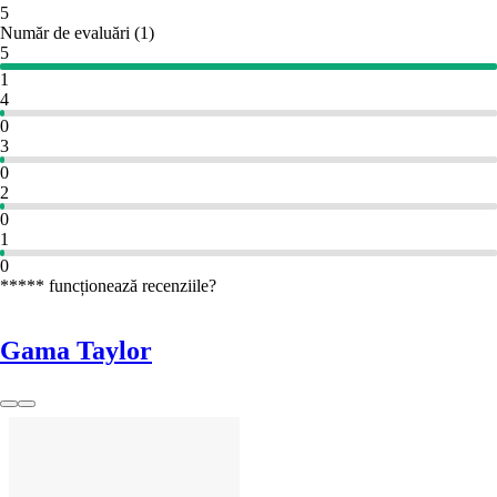
5
Număr de evaluări
(
1
)
5
1
4
0
3
0
2
0
1
0
***** funcționează recenziile?
Gama Taylor