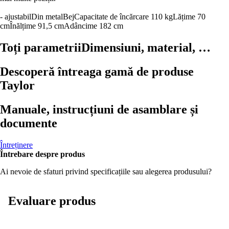
- ajustabil
Din metal
Bej
Capacitate de încărcare 110 kg
Lățime 70
cm
Înălțime 91,5 cm
Adâncime 182 cm
Toți parametrii
Dimensiuni, material, …
Descoperă întreaga gamă de produse
Taylor
Manuale, instrucțiuni de asamblare și
documente
Întreținere
Întrebare despre produs
Ai nevoie de sfaturi privind specificațiile sau alegerea produsului?
Evaluare produs