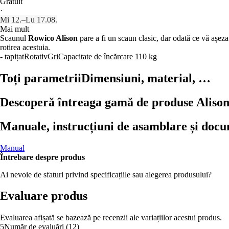
Gratuit
·
Mi 12.–Lu 17.08.
Mai mult
Scaunul
Rowico Alison
pare a fi un scaun clasic, dar odată ce vă așeza
rotirea acestuia.
- tapițat
Rotativ
Gri
Capacitate de încărcare 110 kg
Toți parametrii
Dimensiuni, material, …
Descoperă întreaga gamă de produse Aliso
Manuale, instrucțiuni de asamblare și doc
Manual
Întrebare despre produs
Ai nevoie de sfaturi privind specificațiile sau alegerea produsului?
Evaluare produs
Evaluarea afișată se bazează pe recenzii ale variațiilor acestui produs.
5
Număr de evaluări
(
12
)