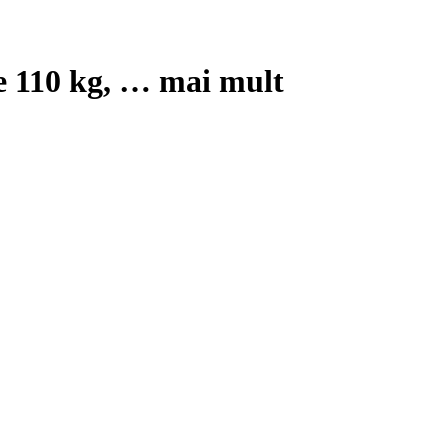
re 110 kg
, …
mai mult