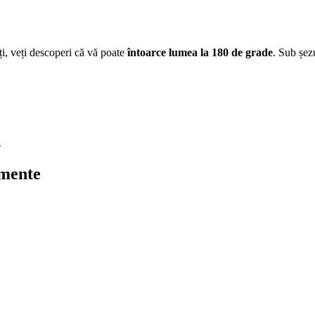
ți, veți descoperi că vă poate
întoarce lumea la 180 de grade
. Sub șez
n
umente