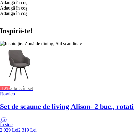
Adaugă în coș
Adaugă în coș
Adaugă în coș
Inspiră-te!
-12%
2 buc. în set
Rowico
Set de scaune de living Alison
- 2 buc., rotati
(
5
)
În stoc
2 029 Lei
2 319 Lei