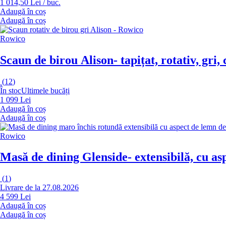
1 014,50 Lei / buc.
Adaugă în coș
Adaugă în coș
Rowico
Scaun de birou Alison
- tapițat, rotativ, gri
(
12
)
În stoc
Ultimele bucăți
1 099 Lei
Adaugă în coș
Adaugă în coș
Rowico
Masă de dining Glenside
- extensibilă, cu a
(
1
)
Livrare de la 27.08.2026
4 599 Lei
Adaugă în coș
Adaugă în coș