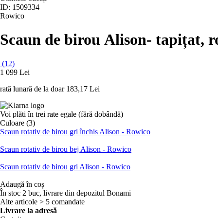
ID: 1509334
Rowico
Scaun de birou Alison
- tapițat, 
(
12
)
1 099 Lei
rată lunară de la doar
183,17 Lei
Voi plăti în trei rate egale (fără dobândă)
Culoare (3)
Scaun rotativ de birou gri închis Alison - Rowico
Scaun rotativ de birou bej Alison - Rowico
Scaun rotativ de birou gri Alison - Rowico
Adaugă în coș
În stoc 2 buc, livrare din depozitul Bonami
Alte articole > 5 comandate
Livrare la adresă