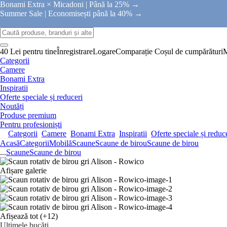
Bonami Extra × Micadoni |
Până la 25% →
Summer Sale |
Economisești până la 40% →
40 Lei pentru tine
Înregistrare
Logare
Comparație
Coșul de cumpărături
Categorii
Camere
Bonami Extra
Inspiratii
Oferte speciale și reduceri
Noutăți
Produse premium
Pentru profesioniști
Categorii
Camere
Bonami Extra
Inspiratii
Oferte speciale și reduc
Acasă
Categorii
Mobilă
Scaune
Scaune de birou
Scaune de birou
...
Scaune
Scaune de birou
Afișare galerie
Afișează tot
(+12)
Ultimele bucăți