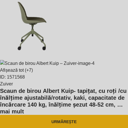
Afișează tot
(+7)
ID: 1571568
Zuiver
Scaun de birou Albert Kuip
- tapițat, cu roți /cu
înălțime ajustabilă/rotativ, kaki, capacitate de
încărcare 140 kg, înălțime șezut 48-52 cm
, …
mai mult
URMĂREȘTE