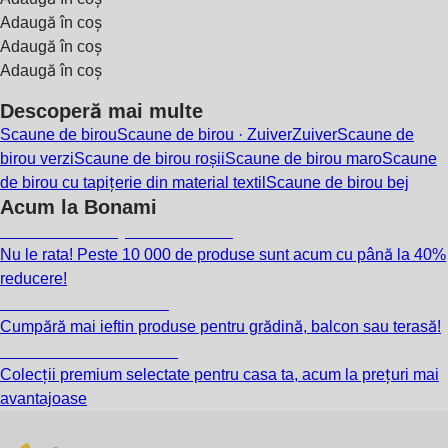
Adaugă în coș
Adaugă în coș
Adaugă în coș
Descoperă mai multe
Scaune de birou
Scaune de birou · Zuiver
Zuiver
Scaune de
birou verzi
Scaune de birou roșii
Scaune de birou maro
Scaune
de birou cu tapițerie din material textil
Scaune de birou bej
Acum la Bonami
Summer Sale până la -40 %
Nu le rata! Peste 10 000 de produse sunt acum cu până la 40%
reducere!
Grădină la reducere
Cumpără mai ieftin produse pentru grădină, balcon sau terasă!
Premium la reducere
Colecții premium selectate pentru casa ta, acum la prețuri mai
avantajoase