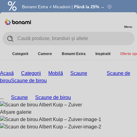
Bonami Extra × Micadoni |
Summer Sale |
Economisești până la 40% →
Până la 25% →
Menu
Categorii
Camere
Bonami Extra
Inspiratii
Oferte sp
Acasă
Categorii
Mobilă
Scaune
Scaune de
birou
Scaune de birou
...
Scaune
Scaune de birou
Afișare galerie