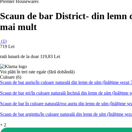
Premier Housewares
Scaun de bar District
- din lemn 
mai mult
(
1
)
719 Lei
rată lunară de la doar
119,83 Lei
Voi plăti în trei rate egale (fără dobândă)
Culoare (6)
Scaun de bar auriu/în culoare naturală din lemn de ulm (înălțime șezut
Scaun de bar gri/în culoare naturală închisă din lemn de ulm (înălțime
Scaun de bar în culoare naturală/roz auriu din lemn de ulm (înălțime ș
Scaun de bar argintiu/în culoare naturală din lemn de ulm (înălțime șe
+
2