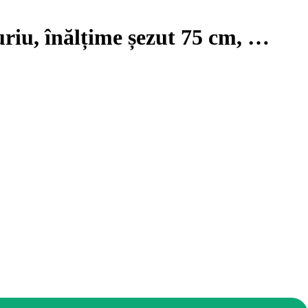
uriu, înălțime șezut 75 cm
, …