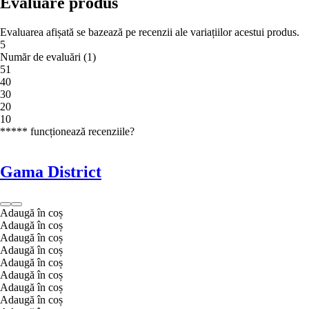
Evaluare produs
Evaluarea afișată se bazează pe recenzii ale variațiilor acestui produs.
5
Număr de evaluări
(
1
)
5
1
4
0
3
0
2
0
1
0
***** funcționează recenziile?
Gama District
Adaugă în coș
Adaugă în coș
Adaugă în coș
Adaugă în coș
Adaugă în coș
Adaugă în coș
Adaugă în coș
Adaugă în coș