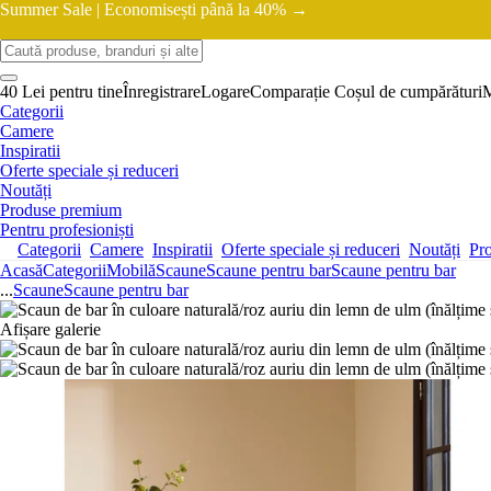
Summer Sale |
Economisești până la 40% →
40 Lei pentru tine
Înregistrare
Logare
Comparație
Coșul de cumpărături
Categorii
Camere
Inspiratii
Oferte speciale și reduceri
Noutăți
Produse premium
Pentru profesioniști
Categorii
Camere
Inspiratii
Oferte speciale și reduceri
Noutăți
Pr
Acasă
Categorii
Mobilă
Scaune
Scaune pentru bar
Scaune pentru bar
...
Scaune
Scaune pentru bar
Afișare galerie