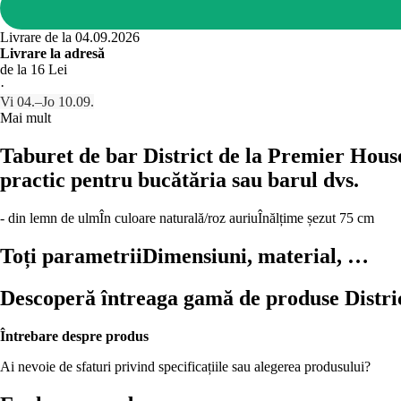
Livrare de la 04.09.2026
Livrare la adresă
de la 16 Lei
·
Vi 04.–Jo 10.09.
Mai mult
Taburet de bar District de la Premier Hous
practic pentru bucătăria sau barul dvs.
- din lemn de ulm
În culoare naturală/roz auriu
Înălțime șezut 75 cm
Toți parametrii
Dimensiuni, material, …
Descoperă întreaga gamă de produse Distri
Întrebare despre produs
Ai nevoie de sfaturi privind specificațiile sau alegerea produsului?