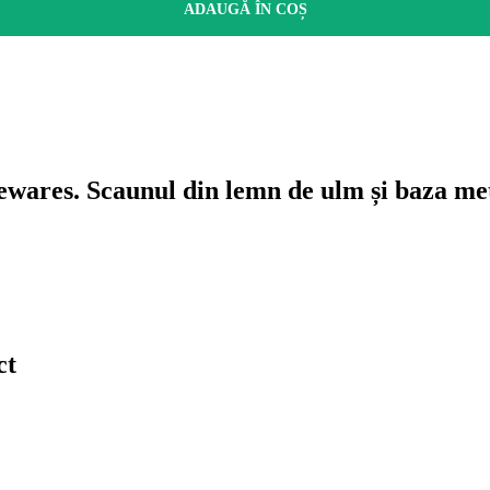
ADAUGĂ ÎN COȘ
ewares. Scaunul din lemn de ulm și baza met
ct