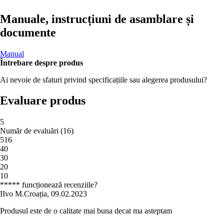
Manuale, instrucțiuni de asamblare și
documente
Manual
Întrebare despre produs
Ai nevoie de sfaturi privind specificațiile sau alegerea produsului?
Evaluare produs
5
Număr de evaluări
(
16
)
5
16
4
0
3
0
2
0
1
0
***** funcționează recenziile?
I
Ivo M.
Croația
,
09.02.2023
Produsul este de o calitate mai buna decat ma asteptam