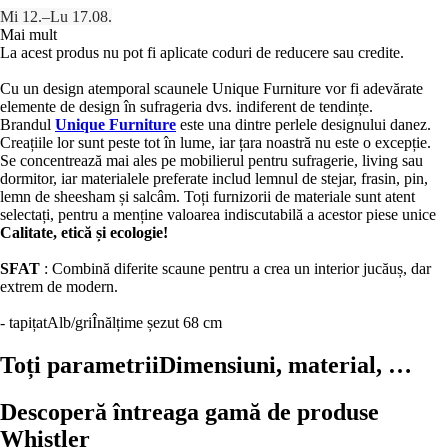
Mi 12.–Lu 17.08.
Mai mult
La acest produs nu pot fi aplicate coduri de reducere sau credite.
Cu un design atemporal scaunele Unique Furniture vor fi adevărate
elemente de design în sufrageria dvs. indiferent de tendințe.
Brandul
Unique Furniture
este una dintre perlele designului danez.
Creațiile lor sunt peste tot în lume, iar țara noastră nu este o excepție.
Se concentrează mai ales pe mobilierul pentru sufragerie, living sau
dormitor, iar materialele preferate includ lemnul de stejar, frasin, pin,
lemn de sheesham și salcâm. Toți furnizorii de materiale sunt atent
selectați, pentru a menține valoarea indiscutabilă a acestor piese unice
Calitate, etică și ecologie!
SFAT
: Combină diferite scaune pentru a crea un interior jucăuș, dar
extrem de modern.
- tapițat
Alb/gri
Înălțime șezut 68 cm
Toți parametrii
Dimensiuni, material, …
Descoperă întreaga gamă de produse
Whistler