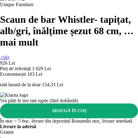
Unique Furniture
Scaun de bar Whistler
- tapițat,
alb/gri, înălțime șezut 68 cm
, …
mai mult
(
16
)
926 Lei
Preț de referință
1 029 Lei
Economisești 103 Lei
rată lunară de la doar
154,33 Lei
Voi plăti în trei rate egale (fără dobândă)
ADAUGĂ ÎN COȘ
În stoc > 5 buc, livrare din depozitul Bonami
În stoc, livrare imediată
Livrare la adresă
Gratuit
·