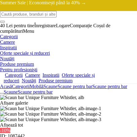
Summer Sale |
Economisești până la 40% →
40 Lei pentru tine
Înregistrare
Logare
Comparație
Coșul de
cumpărături
Menu
Categorii
Camere
Inspiratii
Oferte speciale și reduceri
Noutăți
Produse premium
Pentru profesioniști
Categorii
Camere
Inspiratii
Oferte speciale și
reduceri
Noutăți
Produse premium
Acasă
Categorii
Mobilă
Scaune
Scaune pentru bar
Scaune pentru bar
...
Scaune
Scaune pentru bar
Afișare galerie
Afișează tot
-10%
ID: 1087442