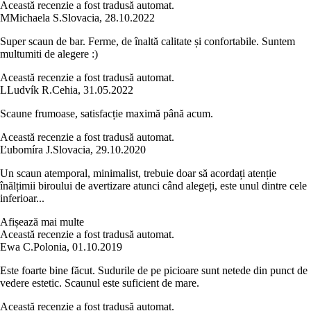
Această recenzie a fost tradusă automat.
M
Michaela S.
Slovacia
,
28.10.2022
Super scaun de bar. Ferme, de înaltă calitate și confortabile. Suntem
multumiti de alegere :)
Această recenzie a fost tradusă automat.
L
Ludvík R.
Cehia
,
31.05.2022
Scaune frumoase, satisfacție maximă până acum.
Această recenzie a fost tradusă automat.
Ľubomíra J.
Slovacia
,
29.10.2020
Un scaun atemporal, minimalist, trebuie doar să acordați atenție
înălțimii biroului de avertizare atunci când alegeți, este unul dintre cele
inferioar...
Afișează mai multe
Această recenzie a fost tradusă automat.
Ewa C.
Polonia
,
01.10.2019
Este foarte bine făcut. Sudurile de pe picioare sunt netede din punct de
vedere estetic. Scaunul este suficient de mare.
Această recenzie a fost tradusă automat.