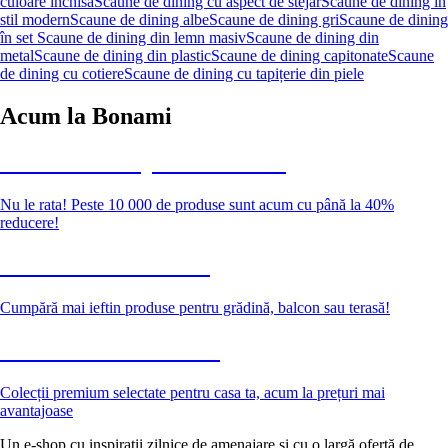
culoare închisă
Scaune de dining cu aspect de stejar
Scaune de dining în
stil modern
Scaune de dining albe
Scaune de dining gri
Scaune de dining
în set
Scaune de dining din lemn masiv
Scaune de dining din
metal
Scaune de dining din plastic
Scaune de dining capitonate
Scaune
de dining cu cotiere
Scaune de dining cu tapițerie din piele
Acum la Bonami
Summer Sale până la -40 %
Nu le rata! Peste 10 000 de produse sunt acum cu până la 40%
reducere!
Grădină la reducere
Cumpără mai ieftin produse pentru grădină, balcon sau terasă!
Premium la reducere
Colecții premium selectate pentru casa ta, acum la prețuri mai
avantajoase
Un e-shop cu inspirații zilnice de amenajare și cu o largă ofertă de