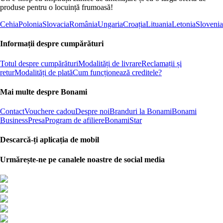
produse pentru o locuință frumoasă!
Cehia
Polonia
Slovacia
România
Ungaria
Croația
Lituania
Letonia
Slovenia
Informații despre cumpărături
Totul despre cumpărături
Modalități de livrare
Reclamații și
retur
Modalități de plată
Cum funcționează creditele?
Mai multe despre Bonami
Contact
Vouchere cadou
Despre noi
Branduri la Bonami
Bonami
Business
Presa
Program de afiliere
BonamiStar
Descarcă-ți aplicația de mobil
Urmărește-ne pe canalele noastre de social media