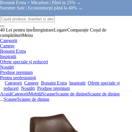
Bonami Extra × Micadoni |
Până la 25% →
Summer Sale |
Economisești până la 40% →
40 Lei pentru tine
Înregistrare
Logare
Comparație
Coșul de
cumpărături
Menu
Categorii
Camere
Bonami Extra
Inspiratii
Oferte speciale și reduceri
Noutăți
Produse premium
Pentru profesioniști
Categorii
Camere
Bonami Extra
Inspiratii
Oferte speciale și
reduceri
Noutăți
Produse premium
Acasă
Categorii
Mobilă
Scaune
Scaune de dining
Scaune de dining
...
Scaune
Scaune de dining