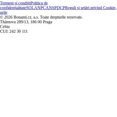
Termeni și condiții
Politica de
confidențialitate
SOL
ANPC
ANSPDCP
Reguli și setări privind Cookie-
urile
© 2026 Bonami.cz, a.s. Toate drepturile rezervate.
Thámova 289/13, 186 00 Praga
Cehia
CUI: 242 30 111