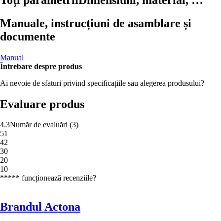
Manuale, instrucțiuni de asamblare și
documente
Manual
Întrebare despre produs
Ai nevoie de sfaturi privind specificațiile sau alegerea produsului?
Evaluare produs
4.3
Număr de evaluări
(
3
)
5
1
4
2
3
0
2
0
1
0
***** funcționează recenziile?
Brandul Actona