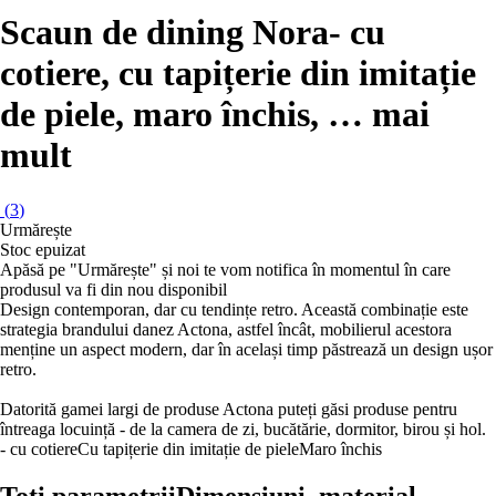
Scaun de dining Nora
- cu
cotiere, cu tapițerie din imitație
de piele, maro închis
, …
mai
mult
(
3
)
Urmărește
Stoc epuizat
Apăsă pe "Urmărește" și noi te vom notifica în momentul în care
produsul va fi din nou disponibil
Design contemporan, dar cu tendințe retro. Această combinație este
strategia brandului danez Actona, astfel încât, mobilierul acestora
menține un aspect modern, dar în același timp păstrează un design ușor
retro.
Datorită gamei largi de produse Actona puteți găsi produse pentru
întreaga locuință - de la camera de zi, bucătărie, dormitor, birou și hol.
- cu cotiere
Cu tapițerie din imitație de piele
Maro închis
Toți parametrii
Dimensiuni, material, …