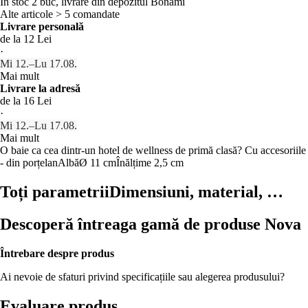
În stoc 2 buc, livrare din depozitul Bonami
Alte articole > 5 comandate
Livrare personală
de la 12 Lei
·
Mi 12.–Lu 17.08.
Mai mult
Livrare la adresă
de la 16 Lei
·
Mi 12.–Lu 17.08.
Mai mult
O baie ca cea dintr-un hotel de wellness de primă clasă? Cu accesoriile 
- din porțelan
Albă
Ø 11 cm
Înălțime 2,5 cm
Toți parametrii
Dimensiuni, material, …
Descoperă întreaga gamă de produse Nova
Întrebare despre produs
Ai nevoie de sfaturi privind specificațiile sau alegerea produsului?
Evaluare produs