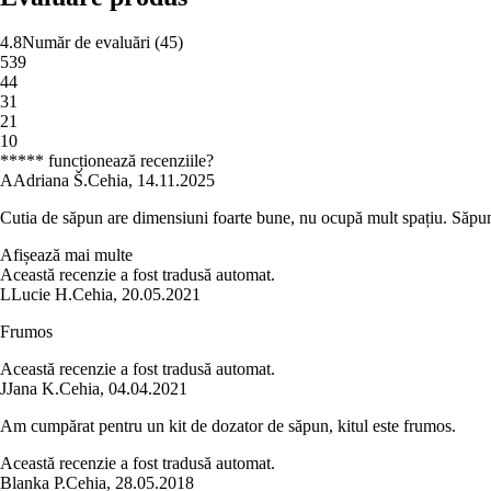
4.8
Număr de evaluări
(
45
)
5
39
4
4
3
1
2
1
1
0
***** funcționează recenziile?
A
Adriana Š.
Cehia
,
14.11.2025
Cutia de săpun are dimensiuni foarte bune, nu ocupă mult spațiu. Săpunul
Afișează mai multe
Această recenzie a fost tradusă automat.
L
Lucie H.
Cehia
,
20.05.2021
Frumos
Această recenzie a fost tradusă automat.
J
Jana K.
Cehia
,
04.04.2021
Am cumpărat pentru un kit de dozator de săpun, kitul este frumos.
Această recenzie a fost tradusă automat.
Blanka P.
Cehia
,
28.05.2018