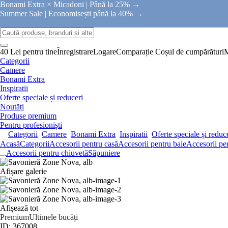
Bonami Extra × Micadoni |
Până la 25% →
Summer Sale |
Economisești până la 40% →
40 Lei pentru tine
Înregistrare
Logare
Comparație
Coșul de cumpărături
Categorii
Camere
Bonami Extra
Inspiratii
Oferte speciale și reduceri
Noutăți
Produse premium
Pentru profesioniști
Categorii
Camere
Bonami Extra
Inspiratii
Oferte speciale și reduc
Acasă
Categorii
Accesorii pentru casă
Accesorii pentru baie
Accesorii pe
...
Accesorii pentru chiuvetă
Săpuniere
Afișare galerie
Afișează tot
Premium
Ultimele bucăți
ID: 367008