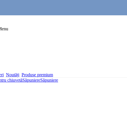
Menu
eri
Noutăți
Produse premium
ntru chiuvetă
Săpuniere
Săpuniere