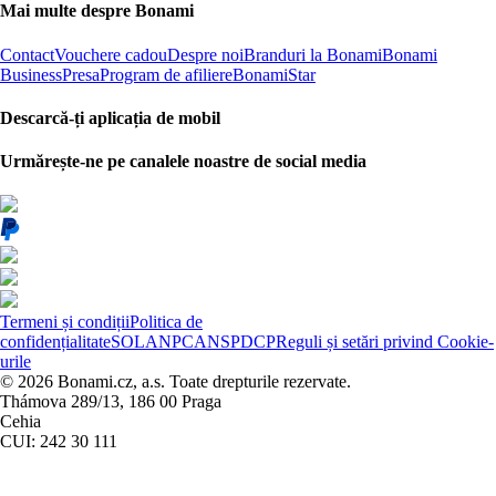
Mai multe despre Bonami
Contact
Vouchere cadou
Despre noi
Branduri la Bonami
Bonami
Business
Presa
Program de afiliere
BonamiStar
Descarcă-ți aplicația de mobil
Urmărește-ne pe canalele noastre de social media
Termeni și condiții
Politica de
confidențialitate
SOL
ANPC
ANSPDCP
Reguli și setări privind Cookie-
urile
© 2026 Bonami.cz, a.s. Toate drepturile rezervate.
Thámova 289/13, 186 00 Praga
Cehia
CUI: 242 30 111