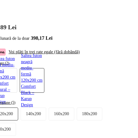
389 Lei
398,17 Lei
 lunară de la doar
Voi plăti în trei rate egale (fără dobândă)
Saltea futon
tea futon
neagră
are (2)
ă mediu-
mediu-
mă
fermă
0x200 cm
120x200 cm
mfort
Comfort
ural –
Black –
rup
Karup
ign
nsiune (5)
Design
120x200
140x200
160x200
180x200
90x200