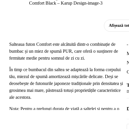
Afișează to
Salteaua futon Comfort este alcătuită dintr-o combinație de
-
bumbac și un miez de spumă PUR, care oferă o susținere de
M
fermitate medie pentru somnul de zi cu zi.
N
În timp ce bumbacul din saltea se adaptează la forma corpului
G
tău, miezul de spumă amortizează mișcările delicate. Deși se
deosebește de futonurile japoneze tradiționale prin densitatea și
T
grosimea mai mare, păstrează totuși proprietățile caracteristice
D
ale acestora.
D
Nota: Pentru a prelungi durata de viață a saltelei și pentru a o
menține curată, îți recomandăm să folosești un cearșaf cu elastic.