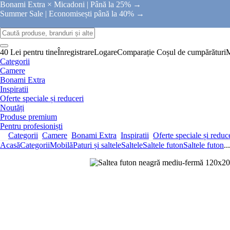
Bonami Extra × Micadoni |
Până la 25% →
Summer Sale |
Economisești până la 40% →
40 Lei pentru tine
Înregistrare
Logare
Comparație
Coșul de cumpărături
Categorii
Camere
Bonami Extra
Inspiratii
Oferte speciale și reduceri
Noutăți
Produse premium
Pentru profesioniști
Categorii
Camere
Bonami Extra
Inspiratii
Oferte speciale și reduc
Acasă
Categorii
Mobilă
Paturi și saltele
Saltele
Saltele futon
Saltele futon
...