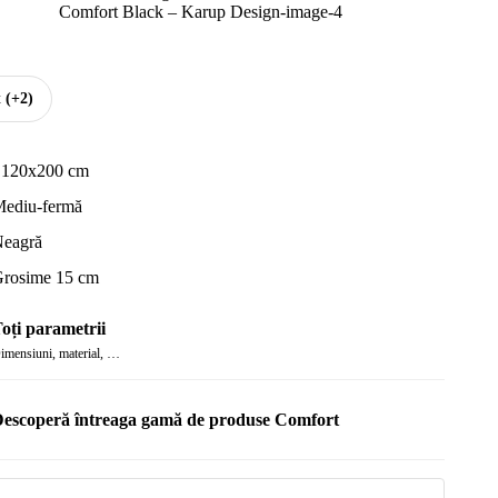
t
(+2)
 120x200 cm
ediu-fermă
eagră
rosime 15 cm
oți parametrii
imensiuni, material, …
escoperă întreaga gamă de produse Comfort