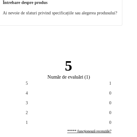
Întrebare despre produs
Ai nevoie de sfaturi privind specificațiile sau alegerea produsului?
5
Număr de evaluări
(
1
)
5
1
4
0
3
0
2
0
1
0
***** funcționează recenziile?