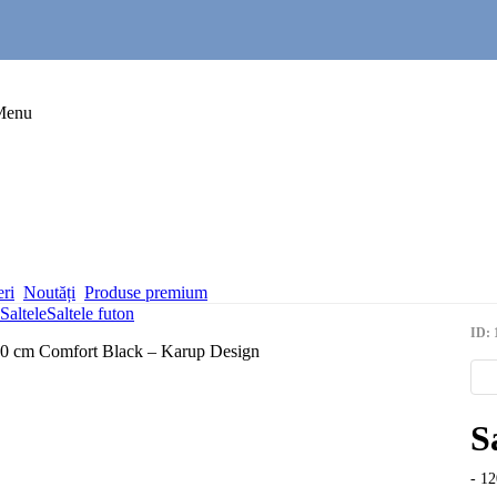
Menu
eri
Noutăți
Produse premium
Saltele
Saltele futon
ID: 
S
- 1