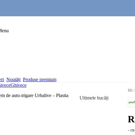
Menu
eri
Noutăți
Produse premium
hivece
Ghivece
ID: 
Ultimele bucăți
R
- cu