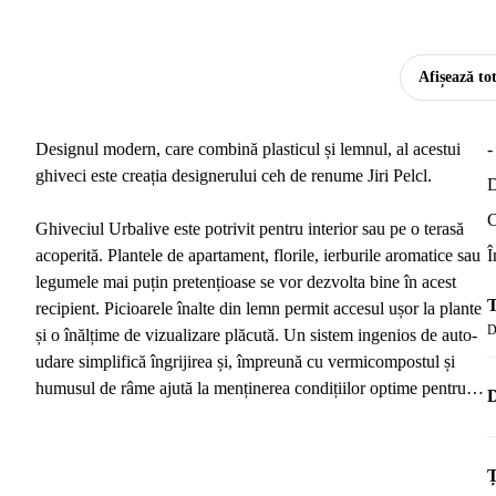
Afișează to
Designul modern, care combină plasticul și lemnul, al acestui
-
ghiveci este creația designerului ceh de renume Jiri Pelcl.
D
C
Ghiveciul Urbalive este potrivit pentru interior sau pe o terasă
acoperită. Plantele de apartament, florile, ierburile aromatice sau
Î
legumele mai puțin pretențioase se vor dezvolta bine în acest
T
recipient. Picioarele înalte din lemn permit accesul ușor la plante
D
și o înălțime de vizualizare plăcută. Un sistem ingenios de auto-
udare simplifică îngrijirea și, împreună cu vermicompostul și
humusul de râme ajută la menținerea condițiilor optime pentru
D
creșterea sănătoasă a plantelor.
Volum: 21,7 l de substrat și 13 l de apă.
Ț