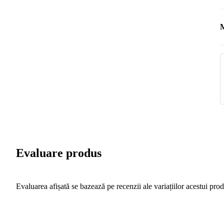
Notă: Lemnul utilizat în producție este certificat FSC, ceea ce
garantează că este un produs al unei exploatări forestiere
M
ecologice și sustenabile.
M
Evaluare produs
Evaluarea afișată se bazează pe recenzii ale variațiilor acestui prod