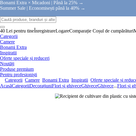
Bonami Extra × Micadoni |
Până la 25% →
Summer Sale |
Economisești până la 40% →
40 Lei pentru tine
Înregistrare
Logare
Comparație
Coșul de cumpărături
Categorii
Camere
Bonami Extra
Inspiratii
Oferte speciale și reduceri
Noutăți
Produse premium
Pentru profesioniști
Categorii
Camere
Bonami Extra
Inspiratii
Oferte speciale și reduc
Acasă
Categorii
Decorațiuni
Flori și ghivece
Ghivece
Ghivece
...
Flori și g