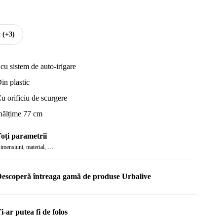
t
(+3)
 cu sistem de auto-irigare
in plastic
u orificiu de scurgere
nălțime 77 cm
oți parametrii
imensiuni, material, …
escoperă întreaga gamă de produse Urbalive
i-ar putea fi de folos