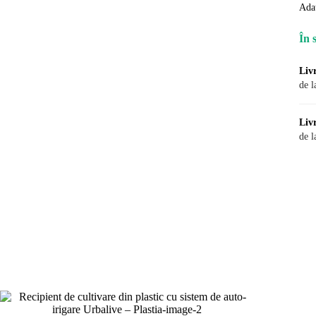
Ada
În 
Liv
de l
Liv
de l