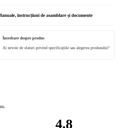
anuale, instrucțiuni de asamblare și documente
anual
Întrebare despre produs
Ai nevoie de sfaturi privind specificațiile sau alegerea produsului?
us.
4.8