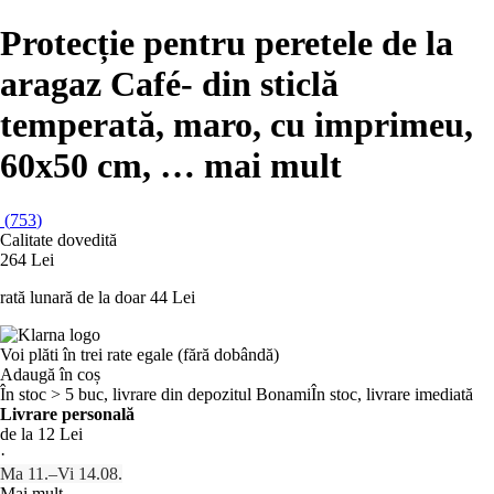
Protecție pentru peretele de la
aragaz Café
- din sticlă
temperată, maro, cu imprimeu,
60x50 cm
, …
mai mult
(
753
)
Calitate dovedită
264 Lei
rată lunară de la doar
44 Lei
Voi plăti în trei rate egale (fără dobândă)
Adaugă în coș
În stoc > 5 buc, livrare din depozitul Bonami
În stoc, livrare imediată
Livrare personală
de la 12 Lei
·
Ma 11.–Vi 14.08.
Mai mult