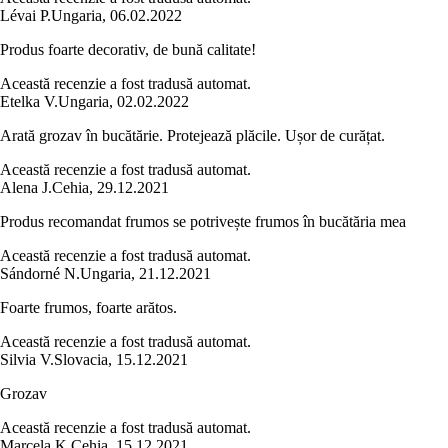
Lévai P.
Ungaria
,
06.02.2022
Produs foarte decorativ, de bună calitate!
Această recenzie a fost tradusă automat.
Etelka V.
Ungaria
,
02.02.2022
Arată grozav în bucătărie. Protejează plăcile. Ușor de curățat.
Această recenzie a fost tradusă automat.
Alena J.
Cehia
,
29.12.2021
Produs recomandat frumos se potrivește frumos în bucătăria mea
Această recenzie a fost tradusă automat.
Sándorné N.
Ungaria
,
21.12.2021
Foarte frumos, foarte arătos.
Această recenzie a fost tradusă automat.
Silvia V.
Slovacia
,
15.12.2021
Grozav
Această recenzie a fost tradusă automat.
Marcela K.
Cehia
,
15.12.2021