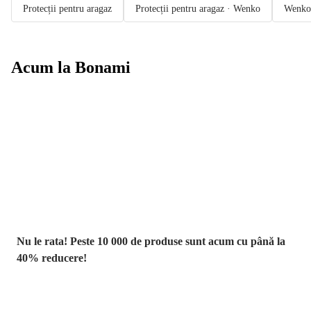
Protecții pentru aragaz
Protecții pentru aragaz · Wenko
Wenko
Acum la Bonami
Summer Sale
până la -40 %
Nu le rata! Peste 10 000 de produse sunt acum cu până la
40% reducere!
Grădină la