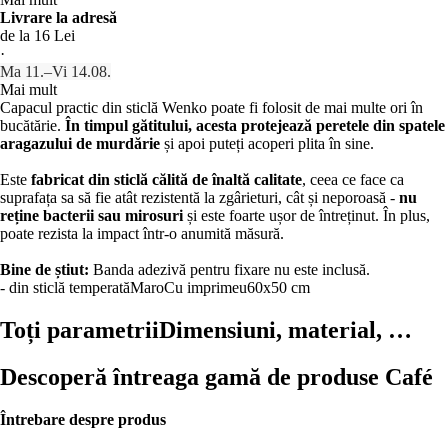
Livrare la adresă
de la 16 Lei
·
Ma 11.–Vi 14.08.
Mai mult
Capacul practic din sticlă Wenko poate fi folosit de mai multe ori în
bucătărie.
În timpul gătitului, acesta protejează peretele din spatele
aragazului de murdărie
și apoi puteți acoperi plita în sine.
Este
fabricat din sticlă călită de înaltă calitate
, ceea ce face ca
suprafața sa să fie atât rezistentă la zgârieturi, cât și neporoasă -
nu
reține bacterii sau mirosuri
și este foarte ușor de întreținut. În plus,
poate rezista la impact într-o anumită măsură.
Bine de știut:
Banda adezivă pentru fixare nu este inclusă.
- din sticlă temperată
Maro
Cu imprimeu
60x50 cm
Toți parametrii
Dimensiuni, material, …
Descoperă întreaga gamă de produse Café
Întrebare despre produs