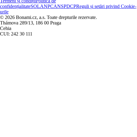
Termeni și condiții
Politica de
confidențialitate
SOL
ANPC
ANSPDCP
Reguli și setări privind Cookie-
urile
© 2026 Bonami.cz, a.s. Toate drepturile rezervate.
Thámova 289/13, 186 00 Praga
Cehia
CUI: 242 30 111