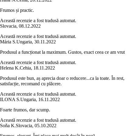
Frumos și practic.
Această recenzie a fost tradusă automat.
Slovacia
,
08.12.2022
Această recenzie a fost tradusă automat.
Mária S.
Ungaria
,
30.11.2022
Produsul a funcționat la maximum. Gustos, exact ceea ce am vrut
Această recenzie a fost tradusă automat.
Helena K.
Cehia
,
18.11.2022
Produsul este bun, aș aprecia doar o reducere...ca la toate. În rest,
satisfacție, recomand cu plăcere.
Această recenzie a fost tradusă automat.
ILONA S.
Ungaria
,
16.11.2022
Foarte frumos, dar scump.
Această recenzie a fost tradusă automat.
Soňa K.
Slovacia
,
05.10.2022
Frumos, elegant. Îmi place mai mult decât în poză