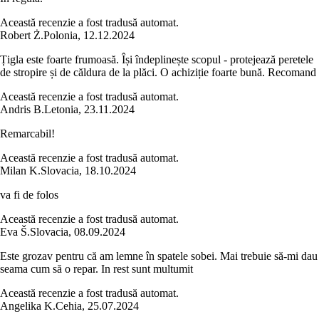
Această recenzie a fost tradusă automat.
Robert Ż.
Polonia
,
12.12.2024
Țigla este foarte frumoasă. Își îndeplinește scopul - protejează peretele
de stropire și de căldura de la plăci. O achiziție foarte bună. Recomand
Această recenzie a fost tradusă automat.
Andris B.
Letonia
,
23.11.2024
Remarcabil!
Această recenzie a fost tradusă automat.
Milan K.
Slovacia
,
18.10.2024
va fi de folos
Această recenzie a fost tradusă automat.
Eva Š.
Slovacia
,
08.09.2024
Este grozav pentru că am lemne în spatele sobei. Mai trebuie să-mi dau
seama cum să o repar. In rest sunt multumit
Această recenzie a fost tradusă automat.
Angelika K.
Cehia
,
25.07.2024