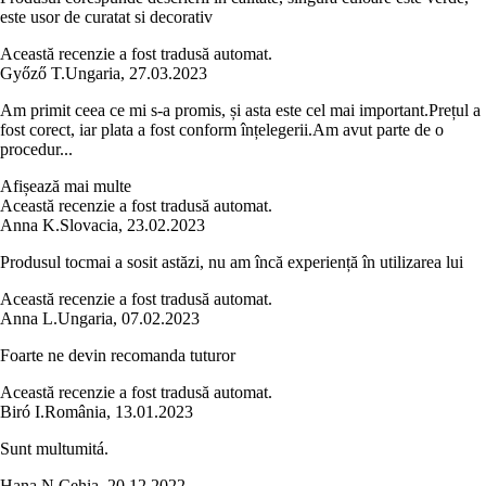
este usor de curatat si decorativ
Această recenzie a fost tradusă automat.
Győző T.
Ungaria
,
27.03.2023
Am primit ceea ce mi s-a promis, și asta este cel mai important.Prețul a
fost corect, iar plata a fost conform înțelegerii.Am avut parte de o
procedur...
Afișează mai multe
Această recenzie a fost tradusă automat.
Anna K.
Slovacia
,
23.02.2023
Produsul tocmai a sosit astăzi, nu am încă experiență în utilizarea lui
Această recenzie a fost tradusă automat.
Anna L.
Ungaria
,
07.02.2023
Foarte ne devin recomanda tuturor
Această recenzie a fost tradusă automat.
Biró I.
România
,
13.01.2023
Sunt multumitá.
Hana N.
Cehia
,
20.12.2022