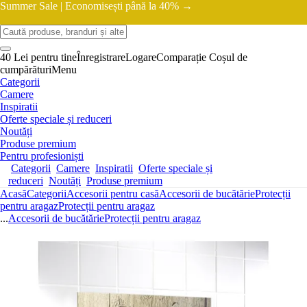
Summer Sale |
Economisești până la 40% →
40 Lei pentru tine
Înregistrare
Logare
Comparație
Coșul de
cumpărături
Menu
Categorii
Camere
Inspiratii
Oferte speciale și reduceri
Noutăți
Produse premium
Pentru profesioniști
Categorii
Camere
Inspiratii
Oferte speciale și
reduceri
Noutăți
Produse premium
Acasă
Categorii
Accesorii pentru casă
Accesorii de bucătărie
Protecții
pentru aragaz
Protecții pentru aragaz
...
Accesorii de bucătărie
Protecții pentru aragaz