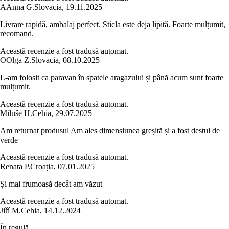
A
Anna G.
Slovacia
,
19.11.2025
Livrare rapidă, ambalaj perfect. Sticla este deja lipită. Foarte mulțumit,
recomand.
Această recenzie a fost tradusă automat.
O
Olga Z.
Slovacia
,
08.10.2025
L-am folosit ca paravan în spatele aragazului și până acum sunt foarte
mulțumit.
Această recenzie a fost tradusă automat.
Miluše H.
Cehia
,
29.07.2025
Am returnat produsul Am ales dimensiunea greșită și a fost destul de
verde
Această recenzie a fost tradusă automat.
Renata P.
Croația
,
07.01.2025
Și mai frumoasă decât am văzut
Această recenzie a fost tradusă automat.
Jiří M.
Cehia
,
14.12.2024
În regulă.