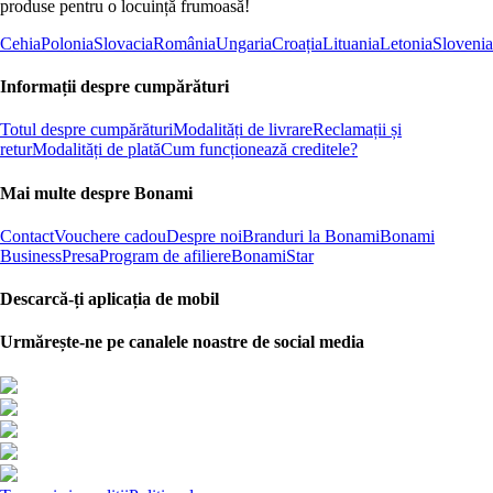
produse pentru o locuință frumoasă!
Cehia
Polonia
Slovacia
România
Ungaria
Croația
Lituania
Letonia
Slovenia
Informații despre cumpărături
Totul despre cumpărături
Modalități de livrare
Reclamații și
retur
Modalități de plată
Cum funcționează creditele?
Mai multe despre Bonami
Contact
Vouchere cadou
Despre noi
Branduri la Bonami
Bonami
Business
Presa
Program de afiliere
BonamiStar
Descarcă-ți aplicația de mobil
Urmărește-ne pe canalele noastre de social media