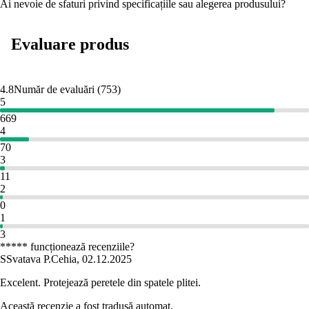
Ai nevoie de sfaturi privind specificațiile sau alegerea produsului?
Evaluare produs
4.8
Număr de evaluări
(
753
)
5
669
4
70
3
11
2
0
1
3
***** funcționează recenziile?
S
Svatava P.
Cehia
,
02.12.2025
Excelent. Protejează peretele din spatele plitei.
Această recenzie a fost tradusă automat.