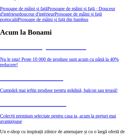
Prosoape de mâini și față
Prosoape de mâini și față · Douceur
d'intérieur
douceur d'intérieur
Prosoape de mâini și față
portocalii
Prosoape de mâini și față din bambus
Acum la Bonami
Summer Sale până la -40 %
Nu le rata! Peste 10 000 de produse sunt acum cu până la 40%
reducere!
Grădină la reducere
Cumpără mai ieftin produse pentru grădină, balcon sau terasă!
Premium la reducere
Colecții premium selectate pentru casa ta, acum la prețuri mai
avantajoase
Un e-shop cu inspirații zilnice de amenajare și cu o largă ofertă de