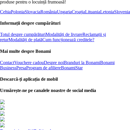
produse pentru o locuință frumoasă!
Cehia
Polonia
Slovacia
România
Ungaria
Croația
Lituania
Letonia
Slovenia
Informații despre cumpărături
Totul despre cumpărături
Modalități de livrare
Reclamații și
retur
Modalități de plată
Cum funcționează creditele?
Mai multe despre Bonami
Contact
Vouchere cadou
Despre noi
Branduri la Bonami
Bonami
Business
Presa
Program de afiliere
BonamiStar
Descarcă-ți aplicația de mobil
Urmărește-ne pe canalele noastre de social media