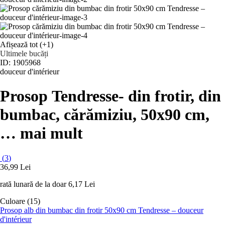
Afișează tot
(+1)
Ultimele bucăți
ID: 1905968
douceur d'intérieur
Prosop Tendresse
- din frotir, din
bumbac, cărămiziu, 50x90 cm
,
…
mai mult
(
3
)
36,99 Lei
rată lunară de la doar
6,17 Lei
Culoare (15)
Prosop alb din bumbac din frotir 50x90 cm Tendresse – douceur
d'intérieur