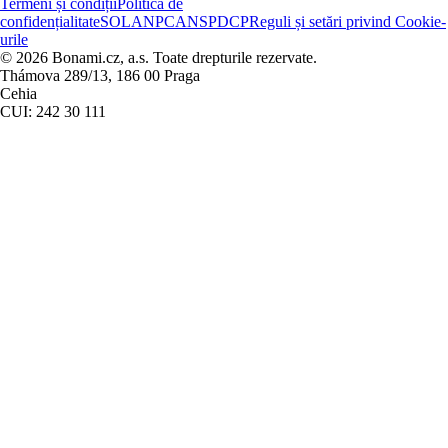
Termeni și condiții
Politica de
confidențialitate
SOL
ANPC
ANSPDCP
Reguli și setări privind Cookie-
urile
© 2026 Bonami.cz, a.s. Toate drepturile rezervate.
Thámova 289/13, 186 00 Praga
Cehia
CUI: 242 30 111