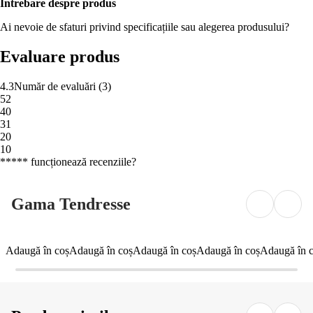
Întrebare despre produs
Ai nevoie de sfaturi privind specificațiile sau alegerea produsului?
Evaluare produs
4.3
Număr de evaluări
(
3
)
5
2
4
0
3
1
2
0
1
0
***** funcționează recenziile?
Gama Tendresse
Adaugă în coș
Adaugă în coș
Adaugă în coș
Adaugă în coș
Adaugă în 