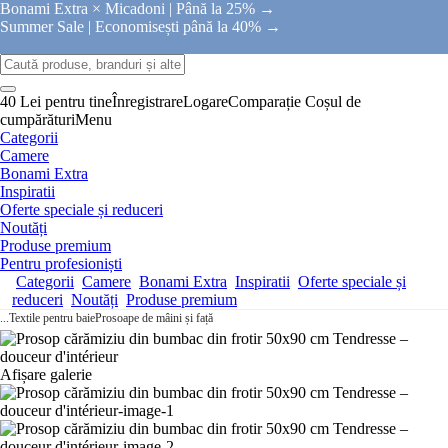
Bonami Extra × Micadoni |
Până la 25% →
Summer Sale |
Economisești până la 40% →
40 Lei pentru tine
Înregistrare
Logare
Comparație
Coșul de
cumpărături
Menu
Categorii
Camere
Bonami Extra
Inspiratii
Oferte speciale și reduceri
Noutăți
Produse premium
Pentru profesioniști
Categorii
Camere
Bonami Extra
Inspiratii
Oferte speciale și
reduceri
Noutăți
Produse premium
...
Textile pentru baie
Prosoape de mâini și față
Afișare galerie