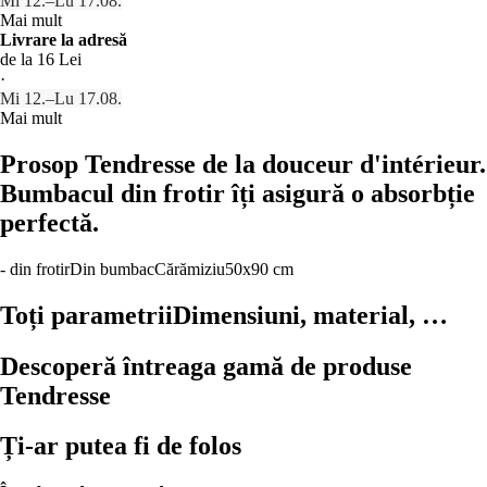
Mi 12.–Lu 17.08.
Mai mult
Livrare la adresă
de la 16 Lei
·
Mi 12.–Lu 17.08.
Mai mult
Prosop Tendresse de la douceur d'intérieur.
Bumbacul din frotir îți asigură o absorbție
perfectă.
- din frotir
Din bumbac
Cărămiziu
50x90 cm
Toți parametrii
Dimensiuni, material, …
Descoperă întreaga gamă de produse
Tendresse
Ți-ar putea fi de folos