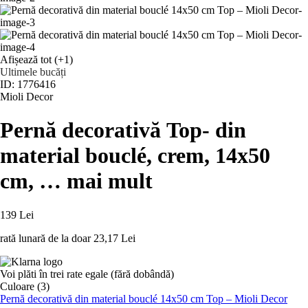
Afișează tot
(+1)
Ultimele bucăți
ID: 1776416
Mioli Decor
Pernă decorativă Top
- din
material bouclé, crem, 14x50
cm
, …
mai mult
139 Lei
rată lunară de la doar
23,17 Lei
Voi plăti în trei rate egale (fără dobândă)
Culoare (3)
Pernă decorativă din material bouclé 14x50 cm Top – Mioli Decor