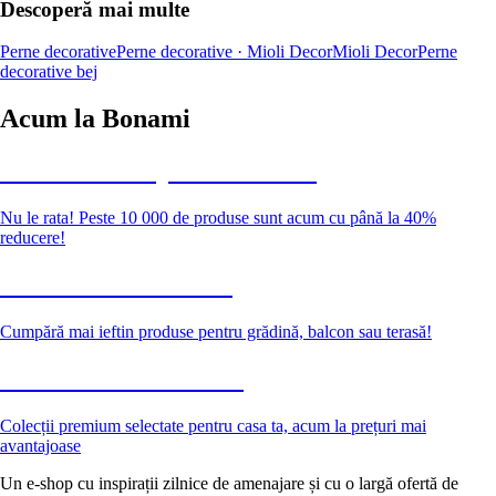
Descoperă mai multe
Perne decorative
Perne decorative · Mioli Decor
Mioli Decor
Perne
decorative bej
Acum la Bonami
Summer Sale până la -40 %
Nu le rata! Peste 10 000 de produse sunt acum cu până la 40%
reducere!
Grădină la reducere
Cumpără mai ieftin produse pentru grădină, balcon sau terasă!
Premium la reducere
Colecții premium selectate pentru casa ta, acum la prețuri mai
avantajoase
Un e-shop cu inspirații zilnice de amenajare și cu o largă ofertă de