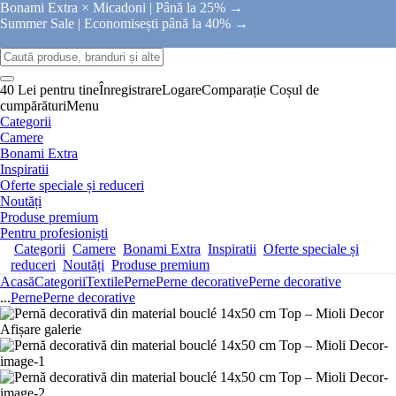
Bonami Extra × Micadoni |
Până la 25% →
Summer Sale |
Economisești până la 40% →
40 Lei pentru tine
Înregistrare
Logare
Comparație
Coșul de
cumpărături
Menu
Categorii
Camere
Bonami Extra
Inspiratii
Oferte speciale și reduceri
Noutăți
Produse premium
Pentru profesioniști
Categorii
Camere
Bonami Extra
Inspiratii
Oferte speciale și
reduceri
Noutăți
Produse premium
Acasă
Categorii
Textile
Perne
Perne decorative
Perne decorative
...
Perne
Perne decorative
Afișare galerie