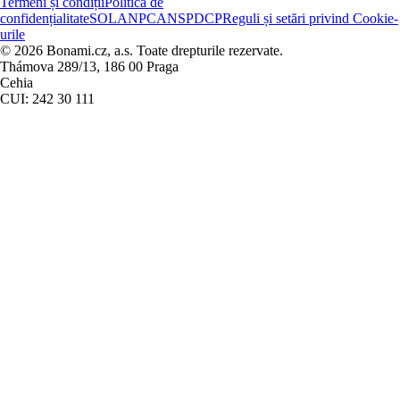
Termeni și condiții
Politica de
confidențialitate
SOL
ANPC
ANSPDCP
Reguli și setări privind Cookie-
urile
© 2026 Bonami.cz, a.s. Toate drepturile rezervate.
Thámova 289/13, 186 00 Praga
Cehia
CUI: 242 30 111