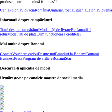
produse pentru o locuință frumoasă!
Cehia
Polonia
Slovacia
România
Ungaria
Croația
Lituania
Letonia
Slovenia
Informații despre cumpărături
Totul despre cumpărături
Modalități de livrare
Reclamații și
retur
Modalități de plată
Cum funcționează creditele?
Mai multe despre Bonami
Contact
Vouchere cadou
Despre noi
Branduri la Bonami
Bonami
Business
Presa
Program de afiliere
BonamiStar
Descarcă-ți aplicația de mobil
Urmărește-ne pe canalele noastre de social media