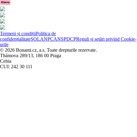
Termeni și condiții
Politica de
confidențialitate
SOL
ANPC
ANSPDCP
Reguli și setări privind Cookie-
urile
© 2026 Bonami.cz, a.s. Toate drepturile rezervate.
Thámova 289/13, 186 00 Praga
Cehia
CUI: 242 30 111