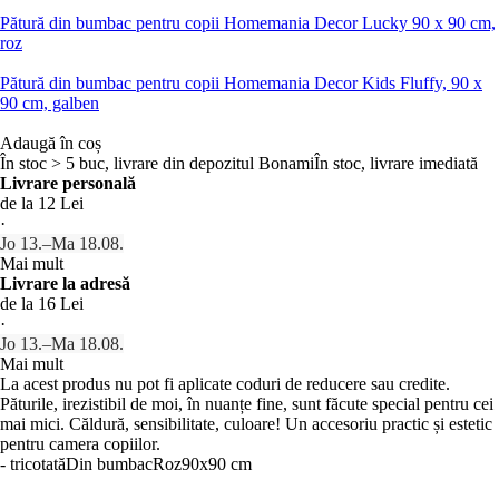
Pătură din bumbac pentru copii Homemania Decor Lucky 90 x 90 cm,
roz
Pătură din bumbac pentru copii Homemania Decor Kids Fluffy, 90 x
90 cm, galben
Adaugă în coș
În stoc > 5 buc, livrare din depozitul Bonami
În stoc, livrare imediată
Livrare personală
de la 12 Lei
·
Jo 13.–Ma 18.08.
Mai mult
Livrare la adresă
de la 16 Lei
·
Jo 13.–Ma 18.08.
Mai mult
La acest produs nu pot fi aplicate coduri de reducere sau credite.
Păturile, irezistibil de moi, în nuanțe fine, sunt făcute special pentru cei
mai mici. Căldură, sensibilitate, culoare! Un accesoriu practic și estetic
pentru camera copiilor.
- tricotată
Din bumbac
Roz
90x90 cm