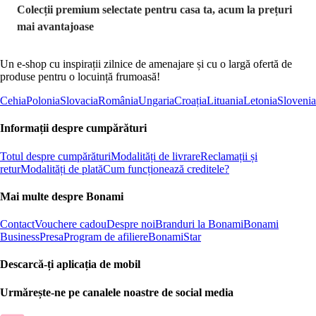
Colecții premium selectate pentru casa ta, acum la prețuri
mai avantajoase
Un e-shop cu inspirații zilnice de amenajare și cu o largă ofertă de
produse pentru o locuință frumoasă!
Cehia
Polonia
Slovacia
România
Ungaria
Croația
Lituania
Letonia
Slovenia
Informații despre cumpărături
Totul despre cumpărături
Modalități de livrare
Reclamații și
retur
Modalități de plată
Cum funcționează creditele?
Mai multe despre Bonami
Contact
Vouchere cadou
Despre noi
Branduri la Bonami
Bonami
Business
Presa
Program de afiliere
BonamiStar
Descarcă-ți aplicația de mobil
Urmărește-ne pe canalele noastre de social media