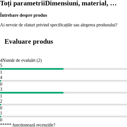
Toți parametrii
Dimensiuni, material, …
Întrebare despre produs
Ai nevoie de sfaturi privind specificațiile sau alegerea produsului?
Evaluare produs
4
Număr de evaluări
(
2
)
5
1
4
0
3
1
2
0
1
0
***** funcționează recenziile?