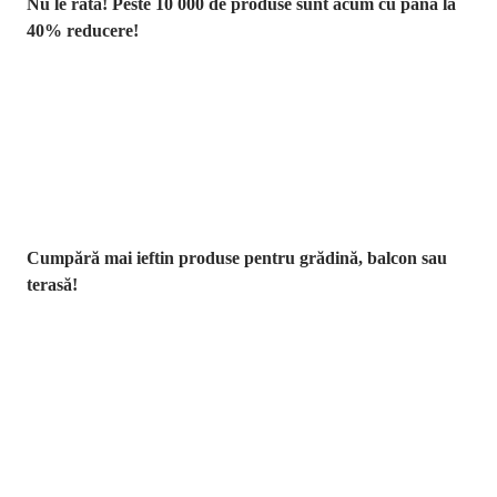
Nu le rata! Peste 10 000 de produse sunt acum cu până la
40% reducere!
Grădină la
reducere
Cumpără mai ieftin produse pentru grădină, balcon sau
terasă!
Premium la
reducere