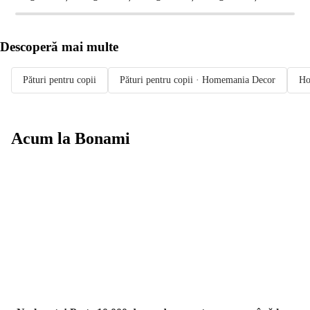
Descoperă mai multe
Pături pentru copii
Pături pentru copii · Homemania Decor
Ho
Acum la Bonami
Summer Sale
până la -40 %