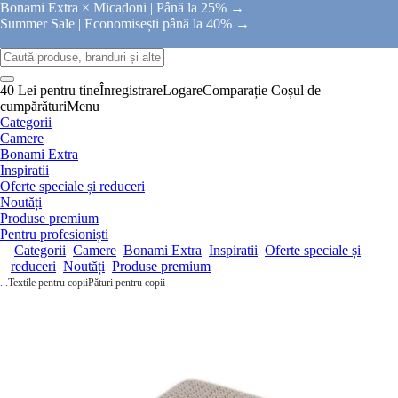
Bonami Extra × Micadoni |
Până la 25% →
Summer Sale |
Economisești până la 40% →
40 Lei pentru tine
Înregistrare
Logare
Comparație
Coșul de
cumpărături
Menu
Categorii
Camere
Bonami Extra
Inspiratii
Oferte speciale și reduceri
Noutăți
Produse premium
Pentru profesioniști
Categorii
Camere
Bonami Extra
Inspiratii
Oferte speciale și
reduceri
Noutăți
Produse premium
...
Textile pentru copii
Pături pentru copii