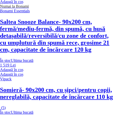
Adaugă în coș
Numai la Bonami
Bonami Essentials
Saltea Snooze Balance
- 90x200 cm,
fermă/mediu-fermă, din spumă, cu husă
detașabilă/reversibilă/cu zone de confort,
cu umplutură din spumă rece, grosime 21
cm, capacitate de încărcare 120 kg
În stoc
Ultima bucată
1 519 Lei
Adaugă în coș
Adaugă în coș
Vipack
Somieră
- 90x200 cm, cu şipci/pentru copii,
nereglabilă, capacitate de încărcare 110 kg
(
5
)
În stoc
Ultima bucată