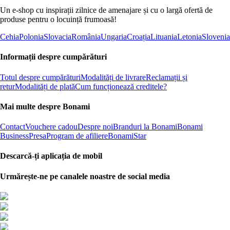
Un e-shop cu inspirații zilnice de amenajare și cu o largă ofertă de
produse pentru o locuință frumoasă!
Cehia
Polonia
Slovacia
România
Ungaria
Croația
Lituania
Letonia
Slovenia
Informații despre cumpărături
Totul despre cumpărături
Modalități de livrare
Reclamații și
retur
Modalități de plată
Cum funcționează creditele?
Mai multe despre Bonami
Contact
Vouchere cadou
Despre noi
Branduri la Bonami
Bonami
Business
Presa
Program de afiliere
BonamiStar
Descarcă-ți aplicația de mobil
Urmărește-ne pe canalele noastre de social media