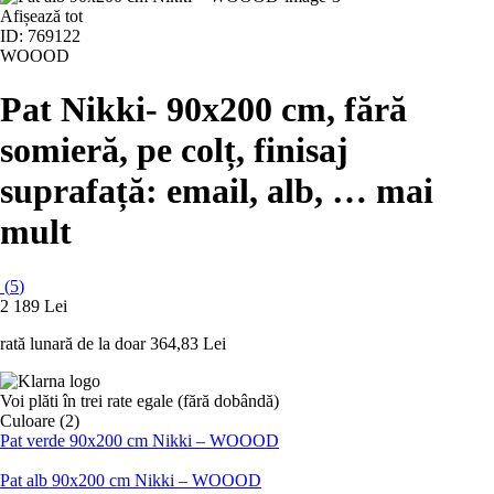
Afișează tot
ID: 769122
WOOOD
Pat Nikki
- 90x200 cm, fără
somieră, pe colț, finisaj
suprafață: email, alb
, …
mai
mult
(
5
)
2 189 Lei
rată lunară de la doar
364,83 Lei
Voi plăti în trei rate egale (fără dobândă)
Culoare (2)
Pat verde 90x200 cm Nikki – WOOOD
Pat alb 90x200 cm Nikki – WOOOD