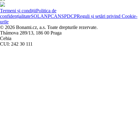
Termeni și condiții
Politica de
confidențialitate
SOL
ANPC
ANSPDCP
Reguli și setări privind Cookie-
urile
© 2026 Bonami.cz, a.s. Toate drepturile rezervate.
Thámova 289/13, 186 00 Praga
Cehia
CUI: 242 30 111