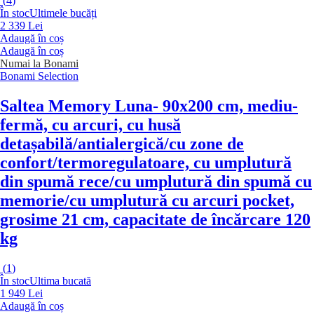
(
4
)
În stoc
Ultimele bucăți
2 339 Lei
Adaugă în coș
Adaugă în coș
Numai la Bonami
Bonami Selection
Saltea Memory Luna
- 90x200 cm, mediu-
fermă, cu arcuri, cu husă
detașabilă/antialergică/cu zone de
confort/termoregulatoare, cu umplutură
din spumă rece/cu umplutură din spumă cu
memorie/cu umplutură cu arcuri pocket,
grosime 21 cm, capacitate de încărcare 120
kg
(
1
)
În stoc
Ultima bucată
1 949 Lei
Adaugă în coș