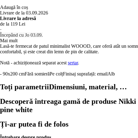
Adaugă în coș
Livrare de la 03.09.2026
Livrare la adresă
de la 119 Lei
·
Începând cu Jo 03.09.
Mai mult
Lasă-te fermecat de patul minimalist WOOOD, care oferă atât un somn
confortabil, și este creat din lemn de pin de calitate.
Notă - achiziționează separat acest
sertar
.
- 90x200 cm
Fără somieră
Pe colț
Finisaj suprafață: email
Alb
Toți parametrii
Dimensiuni, material, …
Descoperă întreaga gamă de produse Nikki
pine white
Ți-ar putea fi de folos
Întrebare despre produs