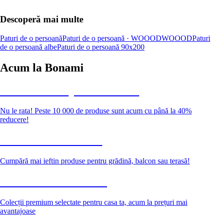
Descoperă mai multe
Paturi de o persoană
Paturi de o persoană · WOOOD
WOOOD
Paturi
de o persoană albe
Paturi de o persoană 90x200
Acum la Bonami
Summer Sale până la -40 %
Nu le rata! Peste 10 000 de produse sunt acum cu până la 40%
reducere!
Grădină la reducere
Cumpără mai ieftin produse pentru grădină, balcon sau terasă!
Premium la reducere
Colecții premium selectate pentru casa ta, acum la prețuri mai
avantajoase