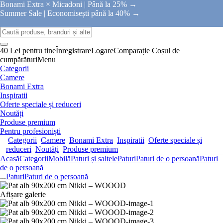
Bonami Extra × Micadoni |
Până la 25% →
Summer Sale |
Economisești până la 40% →
40 Lei pentru tine
Înregistrare
Logare
Comparație
Coșul de
cumpărături
Menu
Categorii
Camere
Bonami Extra
Inspiratii
Oferte speciale și reduceri
Noutăți
Produse premium
Pentru profesioniști
Categorii
Camere
Bonami Extra
Inspiratii
Oferte speciale și
reduceri
Noutăți
Produse premium
Acasă
Categorii
Mobilă
Paturi și saltele
Paturi
Paturi de o persoană
Paturi
de o persoană
...
Paturi
Paturi de o persoană
Afișare galerie