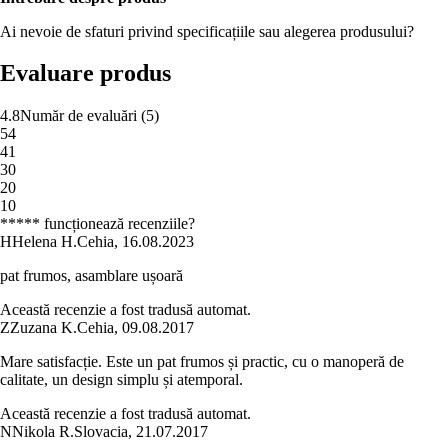
Ai nevoie de sfaturi privind specificațiile sau alegerea produsului?
Evaluare produs
4.8
Număr de evaluări
(
5
)
5
4
4
1
3
0
2
0
1
0
***** funcționează recenziile?
H
Helena H.
Cehia
,
16.08.2023
pat frumos, asamblare ușoară
Această recenzie a fost tradusă automat.
Z
Zuzana K.
Cehia
,
09.08.2017
Mare satisfacție. Este un pat frumos și practic, cu o manoperă de
calitate, un design simplu și atemporal.
Această recenzie a fost tradusă automat.
N
Nikola R.
Slovacia
,
21.07.2017