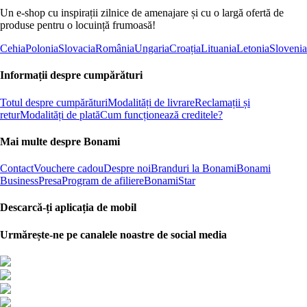
Un e-shop cu inspirații zilnice de amenajare și cu o largă ofertă de
produse pentru o locuință frumoasă!
Cehia
Polonia
Slovacia
România
Ungaria
Croația
Lituania
Letonia
Slovenia
Informații despre cumpărături
Totul despre cumpărături
Modalități de livrare
Reclamații și
retur
Modalități de plată
Cum funcționează creditele?
Mai multe despre Bonami
Contact
Vouchere cadou
Despre noi
Branduri la Bonami
Bonami
Business
Presa
Program de afiliere
BonamiStar
Descarcă-ți aplicația de mobil
Urmărește-ne pe canalele noastre de social media