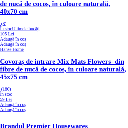
de nucă de cocos, în culoare naturală,
40x70 cm
(
8
)
În stoc
Ultimele bucăți
105 Lei
Adaugă în coș
Adaugă în coș
Hanse Home
Covoraș de intrare Mix Mats Flowers
- din
fibre de nucă de cocos, în culoare naturală,
45x75 cm
(
180
)
În stoc
59 Lei
Adaugă în coș
Adaugă în coș
Brandul Premier Housewares