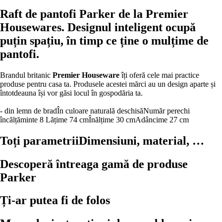
Raft de pantofi Parker de la Premier
Housewares. Designul inteligent ocupă
puțin spațiu, în timp ce ține o mulțime de
pantofi.
Brandul britanic
Premier Houseware
îți oferă cele mai practice
produse pentru casa ta. Produsele acestei mărci au un design aparte și
întotdeauna își vor găsi locul în gospodăria ta.
- din lemn de brad
În culoare naturală deschisă
Număr perechi
încălțăminte 8
Lățime 74 cm
Înălțime 30 cm
Adâncime 27 cm
Toți parametrii
Dimensiuni, material, …
Descoperă întreaga gamă de produse
Parker
Ți-ar putea fi de folos