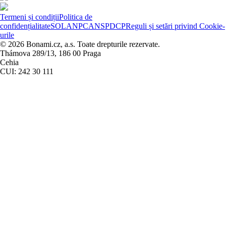
Termeni și condiții
Politica de
confidențialitate
SOL
ANPC
ANSPDCP
Reguli și setări privind Cookie-
urile
© 2026 Bonami.cz, a.s. Toate drepturile rezervate.
Thámova 289/13, 186 00 Praga
Cehia
CUI: 242 30 111