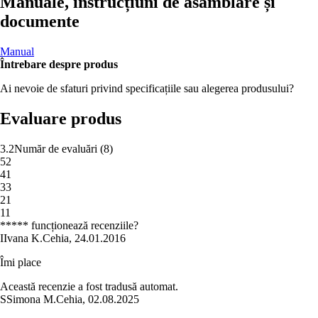
Manuale, instrucțiuni de asamblare și
documente
Manual
Întrebare despre produs
Ai nevoie de sfaturi privind specificațiile sau alegerea produsului?
Evaluare produs
3.2
Număr de evaluări
(
8
)
5
2
4
1
3
3
2
1
1
1
***** funcționează recenziile?
I
Ivana K.
Cehia
,
24.01.2016
Îmi place
Această recenzie a fost tradusă automat.
S
Simona M.
Cehia
,
02.08.2025