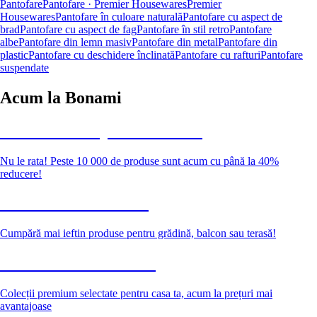
Pantofare
Pantofare · Premier Housewares
Premier
Housewares
Pantofare în culoare naturală
Pantofare cu aspect de
brad
Pantofare cu aspect de fag
Pantofare în stil retro
Pantofare
albe
Pantofare din lemn masiv
Pantofare din metal
Pantofare din
plastic
Pantofare cu deschidere înclinată
Pantofare cu rafturi
Pantofare
suspendate
Acum la Bonami
Summer Sale până la -40 %
Nu le rata! Peste 10 000 de produse sunt acum cu până la 40%
reducere!
Grădină la reducere
Cumpără mai ieftin produse pentru grădină, balcon sau terasă!
Premium la reducere
Colecții premium selectate pentru casa ta, acum la prețuri mai
avantajoase