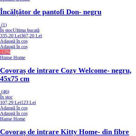
Încălțător de pantofi Don
- negru
(
1
)
În stoc
Ultima bucată
335,20 Lei
367,20 Lei
Adaugă în coș
Adaugă în coș
-12%
Hanse Home
Covoraș de intrare Cozy Welcome
- negru,
45x75 cm
(
46
)
În stoc
107,29 Lei
123 Lei
Adaugă în coș
Adaugă în coș
Hanse Home
Covoraș de intrare Kitty Home
- din fibre