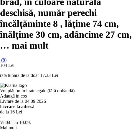
brad, în culoare naturală
deschisă, număr perechi
încălțăminte 8 , lățime 74 cm,
înălțime 30 cm, adâncime 27 cm
,
…
mai mult
(
8
)
104 Lei
rată lunară de la doar
17,33 Lei
Voi plăti în trei rate egale (fără dobândă)
Adaugă în coș
Livrare de la 04.09.2026
Livrare la adresă
de la 16 Lei
·
Vi 04.–Jo 10.09.
Mai mult