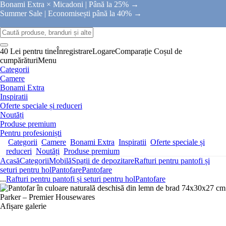
Bonami Extra × Micadoni |
Până la 25% →
Summer Sale |
Economisești până la 40% →
40 Lei pentru tine
Înregistrare
Logare
Comparație
Coșul de
cumpărături
Menu
Categorii
Camere
Bonami Extra
Inspiratii
Oferte speciale și reduceri
Noutăți
Produse premium
Pentru profesioniști
Categorii
Camere
Bonami Extra
Inspiratii
Oferte speciale și
reduceri
Noutăți
Produse premium
Acasă
Categorii
Mobilă
Spații de depozitare
Rafturi pentru pantofi și
seturi pentru hol
Pantofare
Pantofare
...
Rafturi pentru pantofi și seturi pentru hol
Pantofare
Afișare galerie